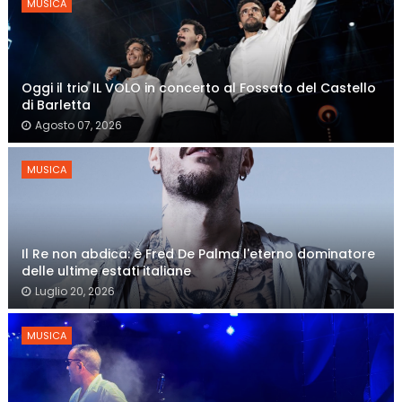
MUSICA
Oggi il trio IL VOLO in concerto al Fossato del Castello
di Barletta
Agosto 07, 2026
MUSICA
Il Re non abdica: è Fred De Palma l'eterno dominatore
delle ultime estati italiane
Luglio 20, 2026
MUSICA