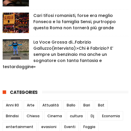
Cari tifosi romanisti, forse era meglio
Fonseca e la famiglia Sensi, purtroppo
questa Roma non tornerà più grande
La Voce Grossa di…Fabrizio
Galluzzo(intervista):«Chi è Fabrizio? E’
sempre un benzinaio ma anche un
sognatore con tanta fantasia e
testardaggine»
CATEGORIES
Anni 80
Arte
Attualità
Ballo
Bari
Bat
Brindisi
Chiesa
Cinema
cultura
Dj
Economia
entertainment
evasioni
Eventi
Foggia