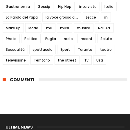
Gastronomia
Gossip
Hip Hop
interviste
Italia
La Parola del Papa
la voce grossa di...
Lecce
m
Make Up
Moda
mu
musi
musica
Nail Art
Photo
Politica
Puglia
radio
recent
Salute
Sessualità
spettacolo
Sport
Taranto
teatro
televisione
Territorio
the street
Tv
Usa
COMMENTI
ULTIME NEWS