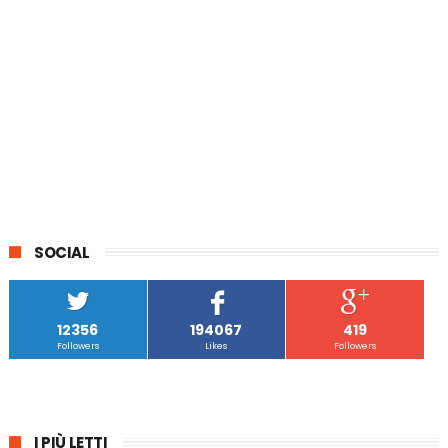
SOCIAL
12356
194067
419
Followers
Likes
Followers
I PIÙ LETTI