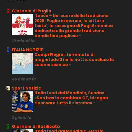
Giornale di Puglia
'Lecce – Nel cuore della tradizione
2026. Puglia in marcia, la città in
festa', la rassegna di PugliArmonica
dedicata alla grande tradizione
bandistica pugliese
-
19 minuti fa
ITALIA NOTIZIE
Campi Flegrei, terremoto di
magnitudo 3 nella notte: concluso lo
sciame sismico
-
46 minuti fa
Sport Notizie
Italia fuori dal Mondiale, Sundas:
«Non basta cambiare CT, bisogna
ripensare tutto il sistema»
-
2 giorni fa
Giornale di Basilicata
Italia fuori dal Mondiale, Alessio