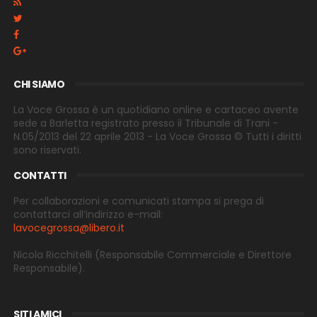
CHI SIAMO
La Voce Grossa è un quotidiano online e cartaceo avente
sede a Barletta registrato presso il Tribunale di Trani -
N.05/2013 del 22 aprile 2013 - La Voce Grossa © Tutti i diritti
sono riservati.
CONTATTI
Per collaborazioni e comunicati stampa si prega di
contattarci all’indirizzo e-
mail:
lavocegrossa@libero.it
Nicola Ricchitelli
(Responsabile Commerciale e Direttore
Responsabile).
SITI AMICI