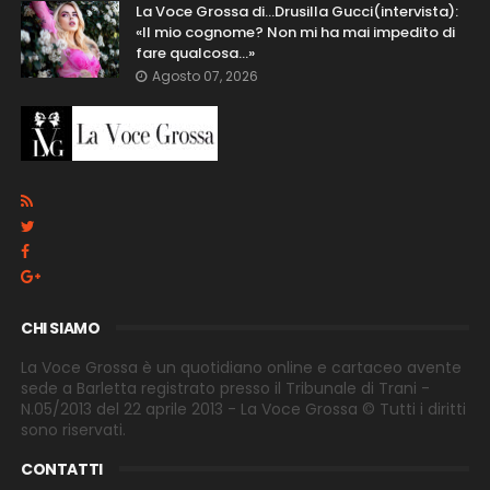
La Voce Grossa di…Drusilla Gucci(intervista):
«Il mio cognome? Non mi ha mai impedito di
fare qualcosa…»
Agosto 07, 2026
CHI SIAMO
La Voce Grossa è un quotidiano online e cartaceo avente
sede a Barletta registrato presso il Tribunale di Trani -
N.05/2013 del 22 aprile 2013 - La Voce Grossa © Tutti i diritti
sono riservati.
CONTATTI