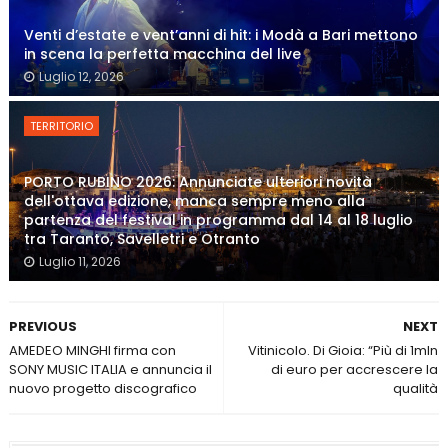
Venti d’estate e vent’anni di hit: i Modà a Bari mettono
in scena la perfetta macchina del live
Luglio 12, 2026
TERRITORIO
PORTO RUBINO 2026: Annunciate ulteriori novità
dell'ottava edizione, manca sempre meno alla
partenza del festival in programma dal 14 al 18 luglio
tra Taranto, Savelletri e Otranto
Luglio 11, 2026
PREVIOUS
NEXT
AMEDEO MINGHI firma con
Vitinicolo. Di Gioia: “Più di 1mln
SONY MUSIC ITALIA e annuncia il
di euro per accrescere la
nuovo progetto discografico
qualità