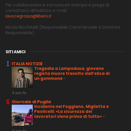
Per collaborazioni e comunicati stampa si prega di
contattarci all’indirizzo e-
mail:
lavocegrossa@libero.it
Nicola Ricchitelli
(Responsabile Commerciale e Direttore
Responsabile).
SITI AMICI
ITALIA NOTIZIE
Tragedia a Lampedusa, giovane
regista muore travolto dall’elica di
un gommone
-
5 ore fa
Giornale di Puglia
Incidente nel Foggiano, Miglietta e
Paolicelli: «La sicurezza dei
lavoratori viene prima di tutto»
-
6 ore fa