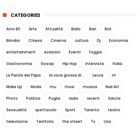
CATEGORIES
Anni 80
Arte
Attualità
Ballo
Bari
Bat
Brindisi
Chiesa
Cinema
cultura
Dj
Economia
entertainment
evasioni
Eventi
Foggia
Gastronomia
Gossip
Hip Hop
interviste
Italia
La Parola del Papa
la voce grossa di...
Lecce
m
Make Up
Moda
mu
musi
musica
Nail Art
Photo
Politica
Puglia
radio
recent
Salute
Sessualità
spettacolo
Sport
Taranto
teatro
televisione
Territorio
the street
Tv
Usa