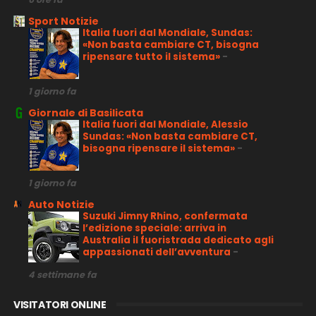
Sport Notizie
Italia fuori dal Mondiale, Sundas:
«Non basta cambiare CT, bisogna
ripensare tutto il sistema»
-
1 giorno fa
Giornale di Basilicata
Italia fuori dal Mondiale, Alessio
Sundas: «Non basta cambiare CT,
bisogna ripensare il sistema»
-
1 giorno fa
Auto Notizie
Suzuki Jimny Rhino, confermata
l’edizione speciale: arriva in
Australia il fuoristrada dedicato agli
appassionati dell’avventura
-
4 settimane fa
VISITATORI ONLINE