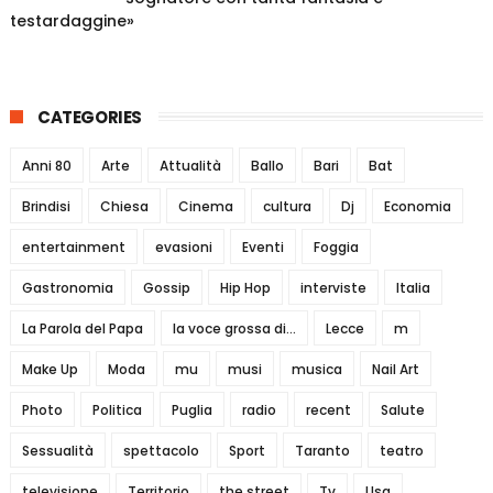
testardaggine»
CATEGORIES
Anni 80
Arte
Attualità
Ballo
Bari
Bat
Brindisi
Chiesa
Cinema
cultura
Dj
Economia
entertainment
evasioni
Eventi
Foggia
Gastronomia
Gossip
Hip Hop
interviste
Italia
La Parola del Papa
la voce grossa di...
Lecce
m
Make Up
Moda
mu
musi
musica
Nail Art
Photo
Politica
Puglia
radio
recent
Salute
Sessualità
spettacolo
Sport
Taranto
teatro
televisione
Territorio
the street
Tv
Usa