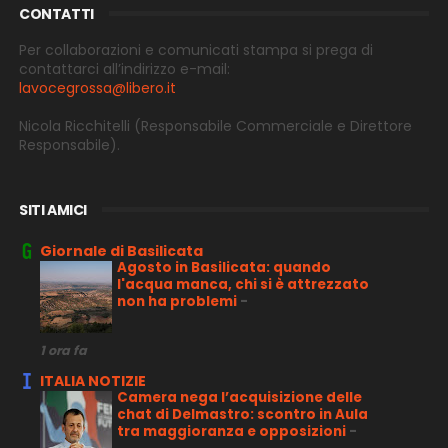
CONTATTI
Per collaborazioni e comunicati stampa si prega di
contattarci all’indirizzo e-
mail:
lavocegrossa@libero.it
Nicola Ricchitelli
(Responsabile Commerciale e Direttore
Responsabile).
SITI AMICI
Giornale di Basilicata
Agosto in Basilicata: quando
l'acqua manca, chi si è attrezzato
non ha problemi
-
1 ora fa
ITALIA NOTIZIE
Camera nega l’acquisizione delle
chat di Delmastro: scontro in Aula
tra maggioranza e opposizioni
-