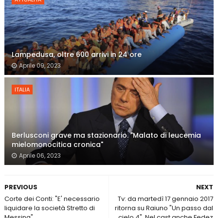
Lampedusa, oltre 600 arrivi in 24 ore
Aprile 09, 2023
ITALIA
Berlusconi grave ma stazionario. "Malato di leucemia
mielomonocitica cronica"
Aprile 06, 2023
PREVIOUS
NEXT
Corte dei Conti: "E' necessario
Tv: da martedì 17 gennaio 2017
liquidare la società Stretto di
ritorna su Raiuno "Un passo dal
Messina"
cielo 4". Nel cast anche Fedez