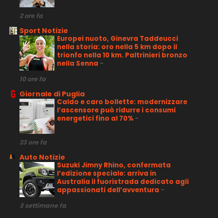
2 ore fa
Sport Notizie
Europei nuoto, Ginevra Taddeucci
nella storia: oro nella 5 km dopo il
trionfo nella 10 km. Paltrinieri bronzo
nella Senna
-
10 ore fa
Giornale di Puglia
Caldo e caro bollette: modernizzare
l’ascensore può ridurre i consumi
energetici fino al 70%
-
23 ore fa
Auto Notizie
Suzuki Jimny Rhino, confermata
l’edizione speciale: arriva in
Australia il fuoristrada dedicato agli
appassionati dell’avventura
-
3 settimane fa