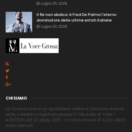
Luglio 30, 2026
Il Re non abdica: è Fred De Palma l'eterno
dominatore delle ultime estati italiane
Luglio 20, 2026
CHI SIAMO
La Voce Grossa è un quotidiano online e cartaceo avente
sede a Barletta registrato presso il Tribunale di Trani -
N.05/2013 del 22 aprile 2013 - La Voce Grossa © Tutti i diritti
sono riservati.