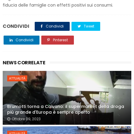
fiducia delle famiglie con effetti positivi sui consumi.
CONDIVIDI
Condividi
Tweet
Condividi
Pinterest
NEWS CORRELATE
ATTUALITÀ
Brumotti torna a Caivano: il supermarket della droga
più grande d'Europa è sempre aperto
Ottobre 09, 2023
ATTUALITÀ