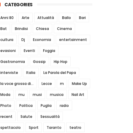
CATEGORIES
Anni 80
Arte
Attualità
Ballo
Bari
Bat
Brindisi
Chiesa
Cinema
cultura
Dj
Economia
entertainment
evasioni
Eventi
Foggia
Gastronomia
Gossip
Hip Hop
interviste
Italia
La Parola del Papa
la voce grossa di...
Lecce
m
Make Up
Moda
mu
musi
musica
Nail Art
Photo
Politica
Puglia
radio
recent
Salute
Sessualità
spettacolo
Sport
Taranto
teatro