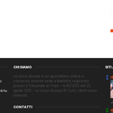
CHI SIAMO
SITI
La Voce Grossa è un quotidiano online e
I
cartaceo avente sede a Barletta registrato
o
presso il Tribunale di Trani - N.05/2013 del 22
aprile 2013 - La Voce Grossa © Tutti i diritti sono
tà fu
riservati.
4
CONTATTI
G