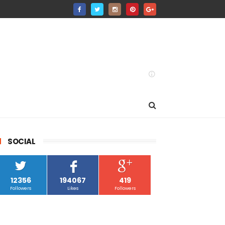
SOCIAL
12356
194067
419
Followers
Likes
Followers