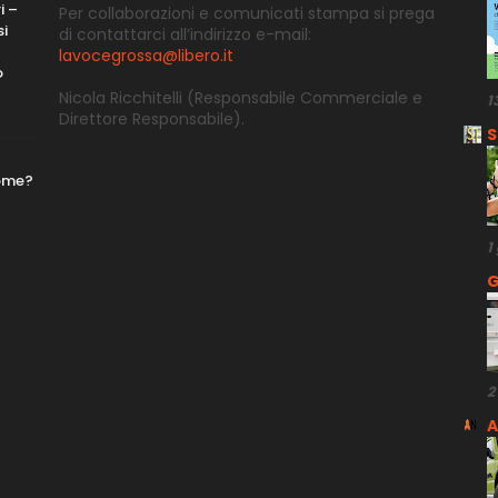
i –
Per collaborazioni e comunicati stampa si prega
si
di contattarci all’indirizzo e-
mail:
lavocegrossa@libero.it
o
Nicola Ricchitelli
(Responsabile Commerciale e
1
Direttore
Responsabile).
S
nome?
1
G
2
A