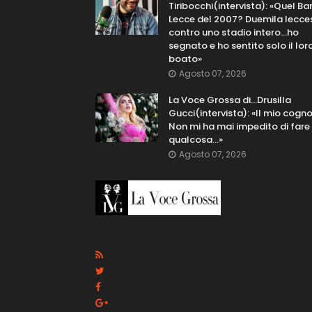
Tiribocchi(intervista): «Quel Bar
Lecce del 2007? Duemila lecce
contro uno stadio intero...ho
segnato e ho sentito solo il lor
boato»
Agosto 07, 2026
La Voce Grossa di…Drusilla
Gucci(intervista): «Il mio cog
Non mi ha mai impedito di fare
qualcosa…»
Agosto 07, 2026