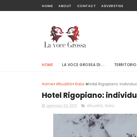
HOME
ABOUT
CONTACT
ADVERSTISE
HOME
LA VOCE GROSSA DI....
TERRITORIO
Home
Attualità
Italia
Hotel Rigopiano: individua
Hotel Rigopiano: individ
gennaio 20, 2017
Attualità
,
Italia