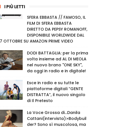
I PIÙ LETTI
SFERA EBBASTA // FAMOSO, IL
FILM DI SFERA EBBASTA
DIRETTO DA PEPSY ROMANOFF,
DISPONIBILE WORLDWIDE DAL
7 OTTOBRE SU AMAZON PRIME VIDEO
DODI BATTAGLIA: per la prima
volta insieme ad AL DI MEOLA
nel nuovo brano "ONE SKY",
da oggi in radio e in digitale!
Esce in radio e su tutte le
piattaforme digitali “GENTE
DISTRATTA”, il nuovo singolo
di Il Pretesto
La Voce Grossa di…Danila
Cattani(intervista):«Bodybuil
der? Sono sì muscolosa, ma