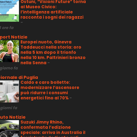
Ostuni, “Visioni Future” torna
al Museo Civico:
l’intelligenza artificiale
racconta i sogni dei ragazzi
-
3 ore fa
port Notizie
Europei nuoto, Ginevra
Taddeucci nella storia: oro
nella 5 km dopo il trionfo
nella 10 km. Paltrinieri bronzo
nella Senna
-
 giorno fa
iornale di Puglia
Caldo e caro bollette:
modernizzare l’ascensore
può ridurre i consumi
energetici fino al 70%
-
 giorni fa
uto Notizie
Suzuki Jimny Rhino,
confermata l’edizione
speciale: arriva in Australia il