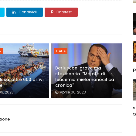
Condividi
Pinterest
À
ITALIA
Berlusconi grave ma
p
stazionario. "Malato di
sa, oltre 600 arrivi
leucemia mielomonocitica
re
cronica"
09, 2023
Aprile 06, 2023
s
t
zione