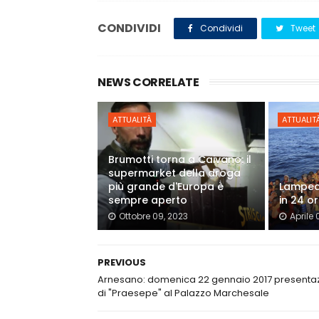
CONDIVIDI
Condividi
Tweet
NEWS CORRELATE
ATTUALITÀ
ATTUALIT
Brumotti torna a Caivano: il
supermarket della droga
più grande d'Europa è
Lampedu
sempre aperto
in 24 o
Ottobre 09, 2023
Aprile 
PREVIOUS
Arnesano: domenica 22 gennaio 2017 presenta
di "Praesepe" al Palazzo Marchesale