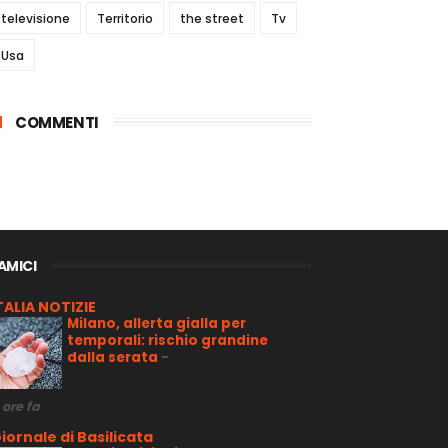
televisione
Territorio
the street
Tv
Usa
COMMENTI
 AMICI
TALIA NOTIZIE
Milano, allerta gialla per
temporali: rischio grandine
dalla serata
-
 ore fa
iornale di Basilicata