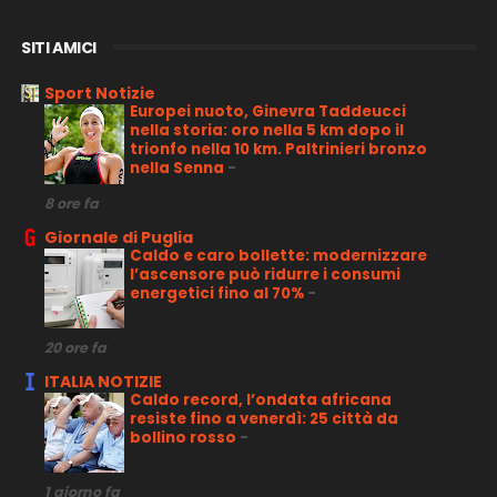
SITI AMICI
Sport Notizie
Europei nuoto, Ginevra Taddeucci
nella storia: oro nella 5 km dopo il
trionfo nella 10 km. Paltrinieri bronzo
nella Senna
-
8 ore fa
Giornale di Puglia
Caldo e caro bollette: modernizzare
l’ascensore può ridurre i consumi
energetici fino al 70%
-
20 ore fa
ITALIA NOTIZIE
Caldo record, l’ondata africana
resiste fino a venerdì: 25 città da
bollino rosso
-
1 giorno fa