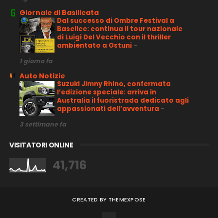
Giornale di Basilicata
Dal successo di Ombre Festival a
Baselice: continua il tour nazionale
di Luigi Del Vecchio con il thriller
ambientato a Ostuni
-
1 giorno fa
Auto Notizie
Suzuki Jimny Rhino, confermata
l’edizione speciale: arriva in
Australia il fuoristrada dedicato agli
appassionati dell’avventura
-
3 settimane fa
VISITATORI ONLINE
41,716
CREATED BY
THEMEXPOSE