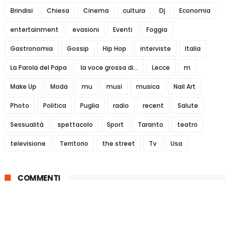
Brindisi
Chiesa
Cinema
cultura
Dj
Economia
entertainment
evasioni
Eventi
Foggia
Gastronomia
Gossip
Hip Hop
interviste
Italia
La Parola del Papa
la voce grossa di...
Lecce
m
Make Up
Moda
mu
musi
musica
Nail Art
Photo
Politica
Puglia
radio
recent
Salute
Sessualità
spettacolo
Sport
Taranto
teatro
televisione
Territorio
the street
Tv
Usa
COMMENTI