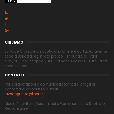
CHI SIAMO
La Voce Grossa è un quotidiano online e cartaceo avente
sede a Barletta registrato presso il Tribunale di Trani -
N.05/2013 del 22 aprile 2013 - La Voce Grossa © Tutti i diritti
sono riservati.
CONTATTI
Per collaborazioni e comunicati stampa si prega di
contattarci all’indirizzo e-
mail:
lavocegrossa@libero.it
Nicola Ricchitelli
(Responsabile Commerciale e Direttore
Responsabile).