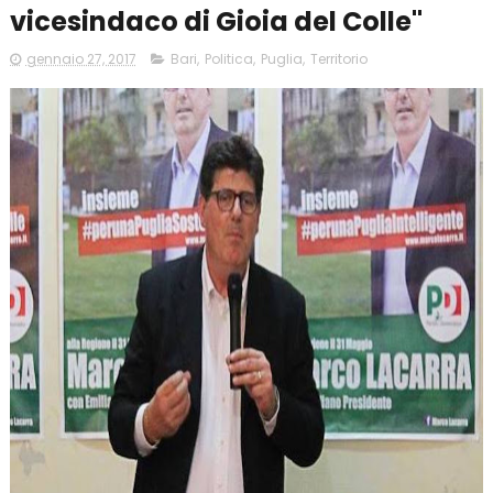
vicesindaco di Gioia del Colle"
gennaio 27, 2017
Bari
,
Politica
,
Puglia
,
Territorio