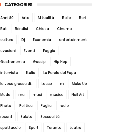
CATEGORIES
Anni 80
Arte
Attualità
Ballo
Bari
Bat
Brindisi
Chiesa
Cinema
cultura
Dj
Economia
entertainment
evasioni
Eventi
Foggia
Gastronomia
Gossip
Hip Hop
interviste
Italia
La Parola del Papa
la voce grossa di...
Lecce
m
Make Up
Moda
mu
musi
musica
Nail Art
Photo
Politica
Puglia
radio
recent
Salute
Sessualità
spettacolo
Sport
Taranto
teatro