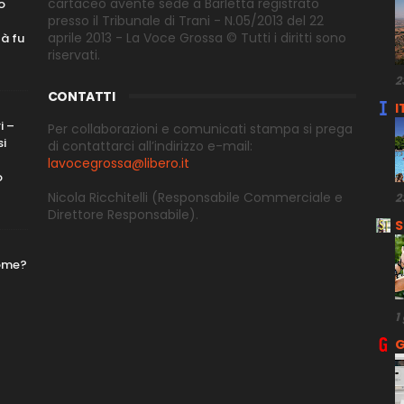
cartaceo avente sede a Barletta registrato
o
presso il Tribunale di Trani - N.05/2013 del 22
aprile 2013 - La Voce Grossa © Tutti i diritti sono
tà fu
riservati.
2
CONTATTI
I
i –
Per collaborazioni e comunicati stampa si prega
si
di contattarci all’indirizzo e-
mail:
lavocegrossa@libero.it
o
Nicola Ricchitelli
(Responsabile Commerciale e
2
Direttore
Responsabile).
S
nome?
1
G