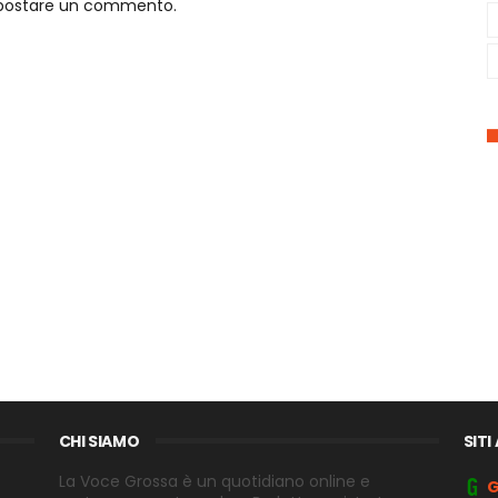
o postare un commento.
CHI SIAMO
SITI
La Voce Grossa è un quotidiano online e
G