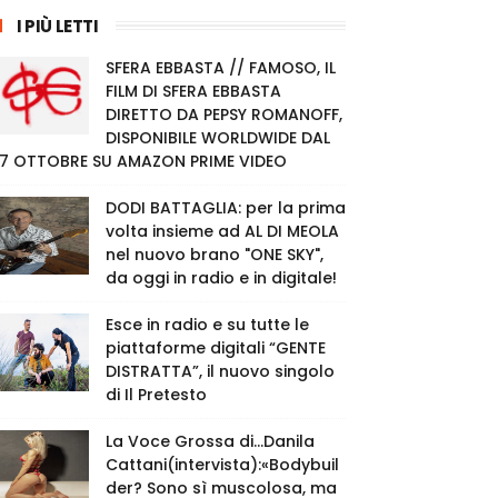
I PIÙ LETTI
SFERA EBBASTA // FAMOSO, IL
FILM DI SFERA EBBASTA
DIRETTO DA PEPSY ROMANOFF,
DISPONIBILE WORLDWIDE DAL
7 OTTOBRE SU AMAZON PRIME VIDEO
DODI BATTAGLIA: per la prima
volta insieme ad AL DI MEOLA
nel nuovo brano "ONE SKY",
da oggi in radio e in digitale!
Esce in radio e su tutte le
piattaforme digitali “GENTE
DISTRATTA”, il nuovo singolo
di Il Pretesto
La Voce Grossa di…Danila
Cattani(intervista):«Bodybuil
der? Sono sì muscolosa, ma