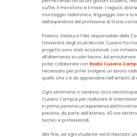
permettendo ad alcuni giovani studenti, res
cuffie, il microfono e il mixer. I ragazzi, dovra
montaggio radiofonico, linguaggio Seo e la let
dall’esperienza del professore di Storia cont
Positivo, Gianluca Fabi, responsabile della 
l’Università degli studi Niccolò Cusano ha molt
progetto sono stati eccezionali, con richiest
all’alternanza scuola-lavoro. Ad emozionare i po
poter collaborare con
Radio Cusano Camp
necessario per poter svolgere un lavoro radi
quello che c’è da apprendere nell’ambito di 
Ogni settimana ci saranno circa venticinque
Cusano Campus per realizzare le trasmissi
in prima persona un’esperienza elettrizzante
previste, da parte dell’Ateneo, 40 ore settiman
tecnici e professionali.
Alla fine, ad ogni studente verrà rilasciato u