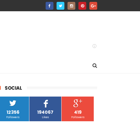
SOCIAL
12356
194067
419
Followers
Likes
Followers