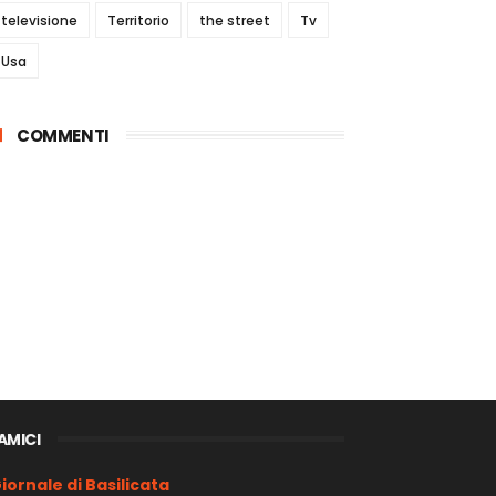
televisione
Territorio
the street
Tv
Usa
COMMENTI
 AMICI
iornale di Basilicata