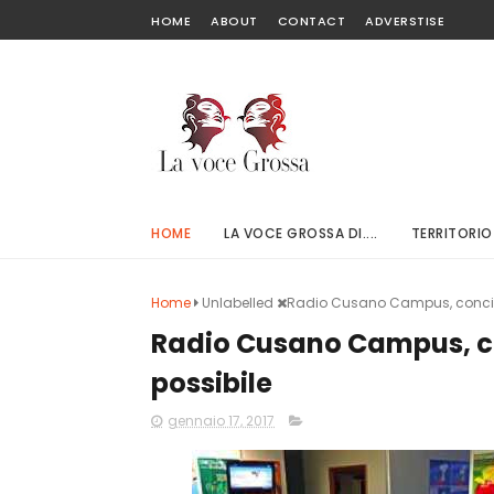
HOME
ABOUT
CONTACT
ADVERSTISE
HOME
LA VOCE GROSSA DI....
TERRITORIO
Home
Unlabelled
Radio Cusano Campus, concilia
Radio Cusano Campus, co
possibile
gennaio 17, 2017