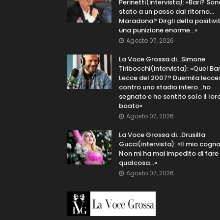
Perinetti(intervista): «Bari? Son
stato a un passo dal ritorno...
Maradona? Dirgli della positivi
una punizione enorme…»
Agosto 07, 2026
La Voce Grossa di…Simone
Tiribocchi(intervista): «Quel Bar
Lecce del 2007? Duemila lecce
contro uno stadio intero...ho
segnato e ho sentito solo il lor
boato»
Agosto 07, 2026
La Voce Grossa di…Drusilla
Gucci(intervista): «Il mio cog
Non mi ha mai impedito di fare
qualcosa…»
Agosto 07, 2026