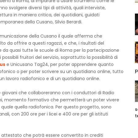
identi a Roma, di imparare a usare strumenti come le
nno svolgere diversi tipi di attività, quali interviste,
tura in maniera critica, dei quotidiani, guidati
emporanea della Cusano, Silvio Berardi.
Comunicazione della Cusano il quale afferma che
o da offrire a questi ragazzi, e che, i risultati del
e da quasi tutte le scuole di Roma per la partecipazione
ssibili fruitori del servizio, soprattutto la possibilità di
us
e Unicusano Tag24, per poter apprendere quanto
p
ofonico o per poter scrivere su un quotidiano online, tutto
un lavoro radiofonico e di un quotidiano online.
 giovani che collaboreranno con i conduttori di Radio
oni, momento formativo che permetterà un poter vivere
 quale quella radiofonica. Per questo progetto, sono
s
ali, con 200 ore per i licei e 400 ore per gli istituti
t
n attestato che potrà essere convertito in crediti