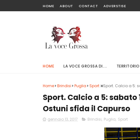
HOME
ABOUT
CONTACT
ADVERSTISE
HOME
LA VOCE GROSSA DI....
TERRITORIO
Home
Brindisi
Puglia
Sport
Sport. Calcio a 5: 
Sport. Calcio a 5: sabato
Ostuni sfida il Capurso
gennaio 13, 2017
Brindisi
,
Puglia
,
Sport