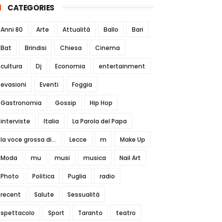
CATEGORIES
Anni 80
Arte
Attualità
Ballo
Bari
Bat
Brindisi
Chiesa
Cinema
cultura
Dj
Economia
entertainment
evasioni
Eventi
Foggia
Gastronomia
Gossip
Hip Hop
interviste
Italia
La Parola del Papa
la voce grossa di...
Lecce
m
Make Up
Moda
mu
musi
musica
Nail Art
Photo
Politica
Puglia
radio
recent
Salute
Sessualità
spettacolo
Sport
Taranto
teatro