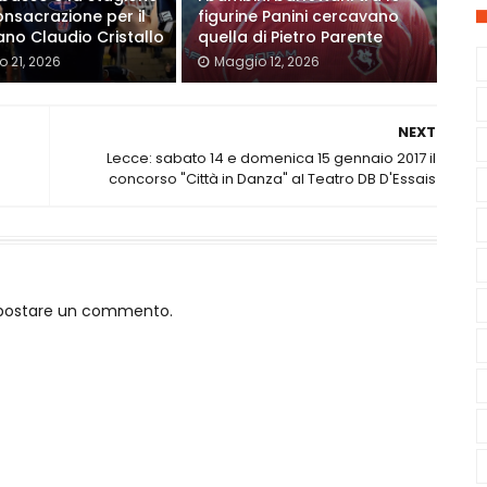
onsacrazione per il
figurine Panini cercavano
ano Claudio Cristallo
quella di Pietro Parente
 21, 2026
Maggio 12, 2026
NEXT
Lecce: sabato 14 e domenica 15 gennaio 2017 il
concorso "Città in Danza" al Teatro DB D'Essais
o postare un commento.