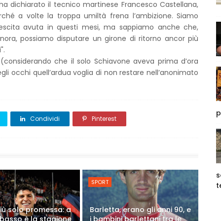
a dichiarato il tecnico martinese Francesco Castellana,
perché a volte la troppa umiltà frena l’ambizione. Siamo
crescita avuta in questi mesi, ma sappiamo anche che,
inora, possiamo disputare un girone di ritorno ancor più
i".
a (considerando che il solo Schiavone aveva prima d’ora
i occhi quell’ardua voglia di non restare nell’anonimato
p
Condividi
Pinterest
s
SPORT
t
iù solo promessa: a
Barletta, erano gli anni 90, e
asso è la stagione
i bambini barlettani tra le