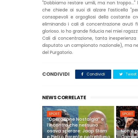
"Dobbiamo restare umili, ma non troppo…" h
che chiede ai suoi di alzare l’asticella "
consapevoli e orgogliosi della costante 
eliminando i cali di concentrazione avuti f
glorioso. Io ho grande fiducia nei miei ragazz
Cali di concentrazione, tanta inesperienz
disputato un campionato nazionale), ma negl
del Purgatorio.
CONDIVIDI
Condividi
Tweet
NEWS CORRELATE
SPORT
SPORT
“Operazione Nostalgia” e
l’incontro che nessuno
osava sperare: Jaap Stam
Non è p
e Pietro Parente potrebbero
Campob