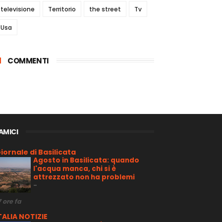
televisione
Territorio
the street
Tv
Usa
COMMENTI
 AMICI
iornale di Basilicata
Agosto in Basilicata: quando
l'acqua manca, chi si è
attrezzato non ha problemi
-
7 ore fa
TALIA NOTIZIE