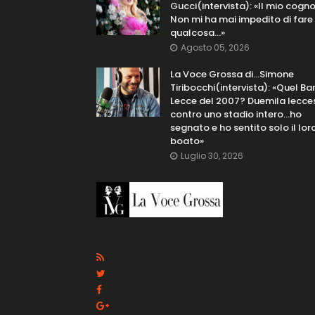
Gucci(intervista): «Il mio cog
Non mi ha mai impedito di fare
qualcosa…»
Agosto 05, 2026
La Voce Grossa di…Simone
Tiribocchi(intervista): «Quel Bar
Lecce del 2007? Duemila lecce
contro uno stadio intero...ho
segnato e ho sentito solo il lor
boato»
Luglio 30, 2026