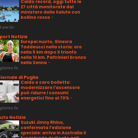
Caldo record, oggi tutte le
27 città monitorate dal
ministero della Salute con
bollino rosso
-
8 ore fa
port Notizie
Europei nuoto, Ginevra
Taddeucci nella storia: oro
nella 5 km dopo il trionfo
nella 10 km. Paltrinieri bronzo
nella Senna
-
 giorno fa
iornale di Puglia
Caldo e caro bollette:
modernizzare l’ascensore
può ridurre i consumi
energetici fino al 70%
-
 giorno fa
uto Notizie
Suzuki Jimny Rhino,
confermata l’edizione
speciale: arriva in Australia il