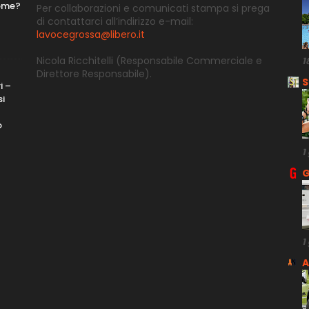
nome?
Per collaborazioni e comunicati stampa si prega
di contattarci all’indirizzo e-
mail:
lavocegrossa@libero.it
Nicola Ricchitelli
(Responsabile Commerciale e
1
Direttore
Responsabile).
S
i –
si
o
1
G
1
A