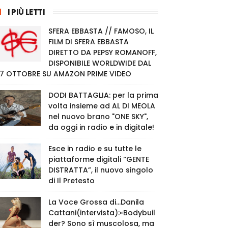
I PIÙ LETTI
SFERA EBBASTA // FAMOSO, IL
FILM DI SFERA EBBASTA
DIRETTO DA PEPSY ROMANOFF,
DISPONIBILE WORLDWIDE DAL
7 OTTOBRE SU AMAZON PRIME VIDEO
DODI BATTAGLIA: per la prima
volta insieme ad AL DI MEOLA
nel nuovo brano "ONE SKY",
da oggi in radio e in digitale!
Esce in radio e su tutte le
piattaforme digitali “GENTE
DISTRATTA”, il nuovo singolo
di Il Pretesto
La Voce Grossa di…Danila
Cattani(intervista):«Bodybuil
der? Sono sì muscolosa, ma