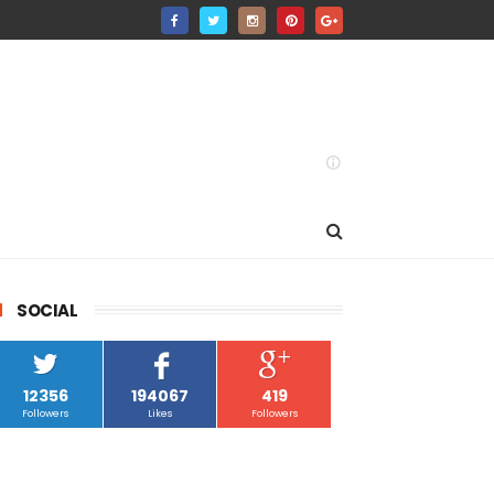
SOCIAL
12356
194067
419
Followers
Likes
Followers