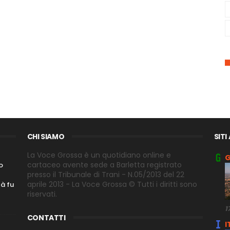
CHI SIAMO
SITI
La Voce Grossa è un quotidiano online e
G
cartaceo avente sede a Barletta registrato
o
presso il Tribunale di Trani - N.05/2013 del 22
aprile 2013 - La Voce Grossa © Tutti i diritti sono
tà fu
riservati.
1
CONTATTI
I