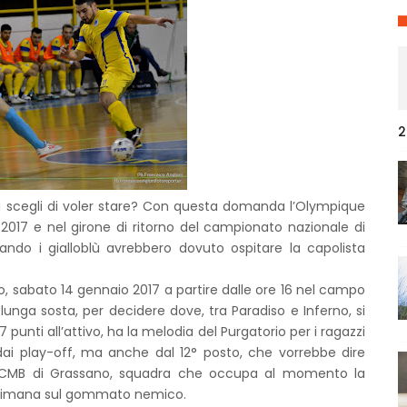
2
tu scegli di voler stare? Con questa domanda l’Olympique
 2017 e nel girone di ritorno del campionato nazionale di
uando i gialloblù avrebbero dovuto ospitare la capolista
ano, sabato 14 gennaio 2017 a partire dalle ore 16 nel campo
lunga sosta, per decidere dove, tra Paradiso e Inferno, si
7 punti all’attivo, ha la melodia del Purgatorio per i ragazzi
 dai play-off, ma anche dal 12° posto, che vorrebbe dire
o il CMB di Grassano, squadra che occupa al momento la
settimana sul gommato nemico.