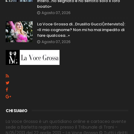
intero...ho segnato e ho sentito solo il loro
boato»
Agosto 07, 2026
La Voce Grossa di…Drusilla Gucci(intervista):
«Il mio cognome? Non mi ha mai impedito di
fare qualcosa…»
Agosto 07, 2026
CHI SIAMO
La Voce Grossa è un quotidiano online e cartaceo avente
sede a Barletta registrato presso il Tribunale di Trani -
N.05/2013 del 22 aprile 2013 - La Voce Grossa © Tutti i diritti