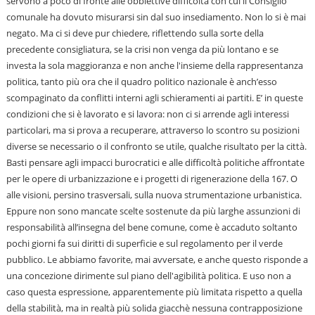
servono a poco di fronte alle obbiettive difficoltà con cui il Consiglio
comunale ha dovuto misurarsi sin dal suo insediamento. Non lo si è mai
negato. Ma ci si deve pur chiedere, riflettendo sulla sorte della
precedente consigliatura, se la crisi non venga da più lontano e se
investa la sola maggioranza e non anche l'insieme della rappresentanza
politica, tanto più ora che il quadro politico nazionale è anch’esso
scompaginato da conflitti interni agli schieramenti ai partiti. E’ in queste
condizioni che si è lavorato e si lavora: non ci si arrende agli interessi
particolari, ma si prova a recuperare, attraverso lo scontro su posizioni
diverse se necessario o il confronto se utile, qualche risultato per la città.
Basti pensare agli impacci burocratici e alle difficoltà politiche affrontate
per le opere di urbanizzazione e i progetti di rigenerazione della 167. O
alle visioni, persino trasversali, sulla nuova strumentazione urbanistica.
Eppure non sono mancate scelte sostenute da più larghe assunzioni di
responsabilità all’insegna del bene comune, come è accaduto soltanto
pochi giorni fa sui diritti di superficie e sul regolamento per il verde
pubblico. Le abbiamo favorite, mai avversate, e anche questo risponde a
una concezione dirimente sul piano dell'agibilità politica. E uso non a
caso questa espressione, apparentemente più limitata rispetto a quella
della stabilità, ma in realtà più solida giacchè nessuna contrapposizione