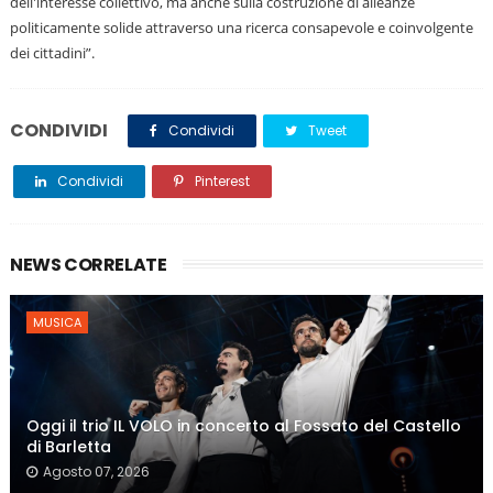
dell'interesse collettivo, ma anche sulla costruzione di alleanze
politicamente solide attraverso una ricerca consapevole e coinvolgente
dei cittadini”.
CONDIVIDI
Condividi
Tweet
Condividi
Pinterest
NEWS CORRELATE
MUSICA
Oggi il trio IL VOLO in concerto al Fossato del Castello
di Barletta
Agosto 07, 2026