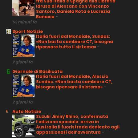
fra Sud Italia e Spagna alla Libreria
Idrusa di Alessano con Vincenzo
Santoro, Daniela Rota e Lucrezia
Bonasia
-
52 minuti fa
Sport Notizie
Italia fuori dal Mondiale, Sundas:
«Non basta cambiare CT, bisogna
ripensare tutto il sistema»
-
2 giorni fa
Giornale di Basilicata
Italia fuori dal Mondiale, Alessio
Sundas: «Non basta cambiare CT,
bisogna ripensare il sistema»
-
2 giorni fa
Auto Notizie
Suzuki Jimny Rhino, confermata
l’edizione speciale: arriva in
Australia il fuoristrada dedicato agli
appassionati dell’avventura
-