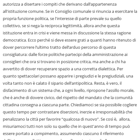
autorizza a disertare i compiti che derivano dall’appartenenza
all'istituzione comune. Se in Consiglio comunale si rinuncia a esercitare la
propria funzione politica, se l'interesse di parte prevale su quello
collettivo, se si nega la reciproca legittimità, allora anche questa
istituzione entra in crisi e viene messa in discussione la stessa ragione
democratica. Ecco perché si deve essere grati a quanti hanno ritenuto di
dover percorrere l’ultimo tratto dell’arduo percorso di questa
consigliatura: dalle forze politiche partecipi della amministrazione ai
consiglieri che ora si trovano in posizione critica, ma anche a chi ha
avvertito di dover recuperare spazio a una corretta dialettica. Per
quanto spettacolari possano apparire i pregiudizi e le pregiudiziali, una
volta tanto non è calato il sipario dell’antipolitica. Resta, è vero, il
disfacimento di un sistema che, a ogni livello, ripropone l'assillo morale,
che è anche di dovere civico, del rispetto del mandato che la comunità
cittadina consegna a ciascuna parte. Chiediamoci se sia possibile cogliere
questo tempo per contrastare diserzioni, inerzie e irresponsabilità che
penalizzano la città per favorire “qualcosa di nuovo”. Se così è, allora,
misuriamoci tutti non solo su quello che in quest'anno di tempo può
essere portato a compimento, assumendo ciascuno il riferimento