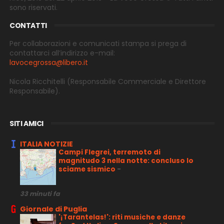
sono riservati.
CONTATTI
Per collaborazioni e comunicati stampa si prega di
contattarci all’indirizzo e-
mail:
lavocegrossa@libero.it
Nicola Ricchitelli
(Responsabile Commerciale e Direttore
Responsabile).
SITI AMICI
ITALIA NOTIZIE
Campi Flegrei, terremoto di
magnitudo 3 nella notte: concluso lo
sciame sismico
-
33 minuti fa
Giornale di Puglia
'¡Tarantelas!': riti musiche e danze