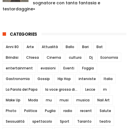
sognatore con tanta fantasia e
testardaggine»
CATEGORIES
Anni 80
Arte
Attualità
Ballo
Bari
Bat
Brindisi
Chiesa
Cinema
cultura
Dj
Economia
entertainment
evasioni
Eventi
Foggia
Gastronomia
Gossip
Hip Hop
interviste
Italia
La Parola del Papa
la voce grossa di...
Lecce
m
Make Up
Moda
mu
musi
musica
Nail Art
Photo
Politica
Puglia
radio
recent
Salute
Sessualità
spettacolo
Sport
Taranto
teatro