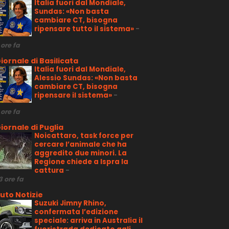
Italia fuori dal Mondiale,
Sundas: «Non basta
cambiare CT, bisogna
ripensare tutto il sistema»
-
 ore fa
iornale di Basilicata
Italia fuori dal Mondiale,
Alessio Sundas: «Non basta
cambiare CT, bisogna
ripensare il sistema»
-
 ore fa
iornale di Puglia
Noicattaro, task force per
cercare l’animale che ha
aggredito due minori. La
Regione chiede a Ispra la
cattura
-
3 ore fa
uto Notizie
Suzuki Jimny Rhino,
confermata l’edizione
speciale: arriva in Australia il