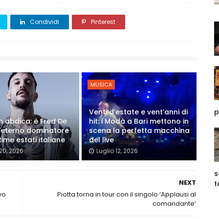
Condividi
Pinterest
MUSICA
Venti d’estate e vent’anni di
p
on abdica: è Fred De
hit: i Modà a Bari mettono in
'eterno dominatore
scena la perfetta macchina
time estati italiane
del live
 20, 2026
Luglio 12, 2026
s
NEXT
t
vo
Piotta torna in tour con il singolo ‘Applausi al
comandante’