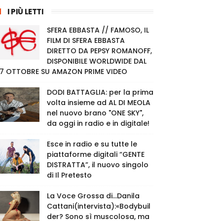
I PIÙ LETTI
SFERA EBBASTA // FAMOSO, IL
FILM DI SFERA EBBASTA
DIRETTO DA PEPSY ROMANOFF,
DISPONIBILE WORLDWIDE DAL
7 OTTOBRE SU AMAZON PRIME VIDEO
DODI BATTAGLIA: per la prima
volta insieme ad AL DI MEOLA
nel nuovo brano "ONE SKY",
da oggi in radio e in digitale!
Esce in radio e su tutte le
piattaforme digitali “GENTE
DISTRATTA”, il nuovo singolo
di Il Pretesto
La Voce Grossa di…Danila
Cattani(intervista):«Bodybuil
der? Sono sì muscolosa, ma