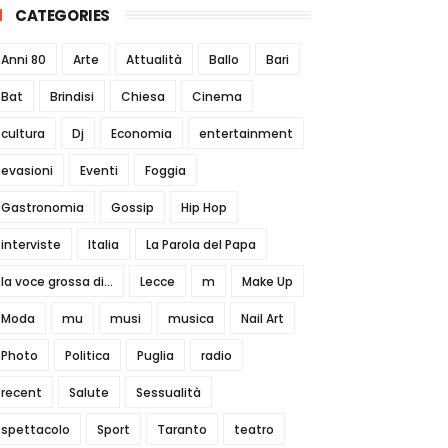
CATEGORIES
Anni 80
Arte
Attualità
Ballo
Bari
Bat
Brindisi
Chiesa
Cinema
cultura
Dj
Economia
entertainment
evasioni
Eventi
Foggia
Gastronomia
Gossip
Hip Hop
interviste
Italia
La Parola del Papa
la voce grossa di...
Lecce
m
Make Up
Moda
mu
musi
musica
Nail Art
Photo
Politica
Puglia
radio
recent
Salute
Sessualità
spettacolo
Sport
Taranto
teatro