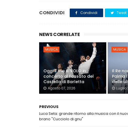
CONDIVIDI
Condividi
Tweet
NEWS CORRELATE
MUSICA
MUSICA
Oggi il trio IL VOLO in
Il Re n
concerto al Fossato del
Palma l
Castello di Barletta
delle ul
Agosto 07, 2026
Luglio
PREVIOUS
Luca Seta: grande ritorno alla musica con il nuo
brano "Cucciolo di gnu"