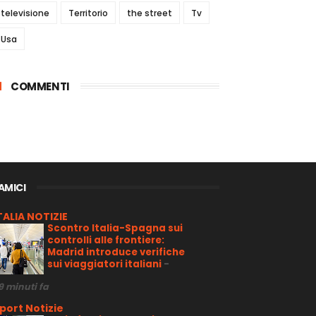
televisione
Territorio
the street
Tv
Usa
COMMENTI
 AMICI
TALIA NOTIZIE
Scontro Italia-Spagna sui
controlli alle frontiere:
Madrid introduce verifiche
sui viaggiatori italiani
-
9 minuti fa
port Notizie