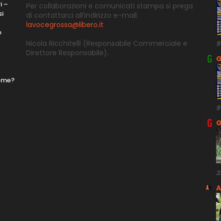
i –
Per collaborazioni e comunicati stampa si prega
si
di contattarci all’indirizzo e-
mail:
lavocegrossa@libero.it
o
Nicola Ricchitelli
(Responsabile Commerciale e
9
Direttore
Responsabile).
G
nome?
9
G
2
A