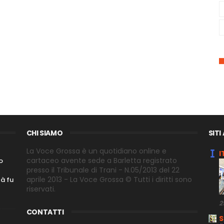
CHI SIAMO
SITI
La Voce Grossa è un quotidiano online e
I
cartaceo avente sede a Barletta registrato
o
presso il Tribunale di Trani - N.05/2013 del 22
aprile 2013 - La Voce Grossa © Tutti i diritti sono
tà fu
riservati.
2
CONTATTI
S