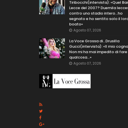
Tiribocchi(intervista): «Quel Bar
Lecce del 2007? Duemila lecce
contro uno stadio intero...ho
segnato e ho sentito solo il lor
boato»
Agosto 07, 2026
La Voce Grossa di…Drusilla
Gucci(intervista): «Il mio cog
Non mi ha mai impedito di fare
qualcosa…»
Agosto 07, 2026