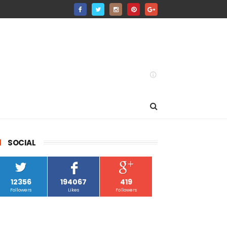
SOCIAL
12356
194067
419
Followers
Likes
Followers