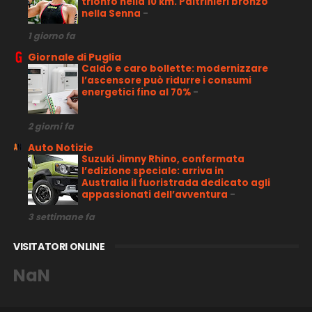
trionfo nella 10 km. Paltrinieri bronzo
nella Senna
-
1 giorno fa
Giornale di Puglia
Caldo e caro bollette: modernizzare
l’ascensore può ridurre i consumi
energetici fino al 70%
-
2 giorni fa
Auto Notizie
Suzuki Jimny Rhino, confermata
l’edizione speciale: arriva in
Australia il fuoristrada dedicato agli
appassionati dell’avventura
-
3 settimane fa
VISITATORI ONLINE
NaN