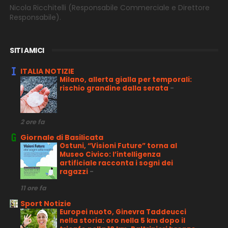
Nicola Ricchitelli
(Responsabile Commerciale e Direttore
Responsabile).
SITI AMICI
ITALIA NOTIZIE
Milano, allerta gialla per temporali:
rischio grandine dalla serata
-
2 ore fa
Giornale di Basilicata
Ostuni, “Visioni Future” torna al
Museo Civico: l’intelligenza
artificiale racconta i sogni dei
ragazzi
-
11 ore fa
Sport Notizie
Europei nuoto, Ginevra Taddeucci
nella storia: oro nella 5 km dopo il