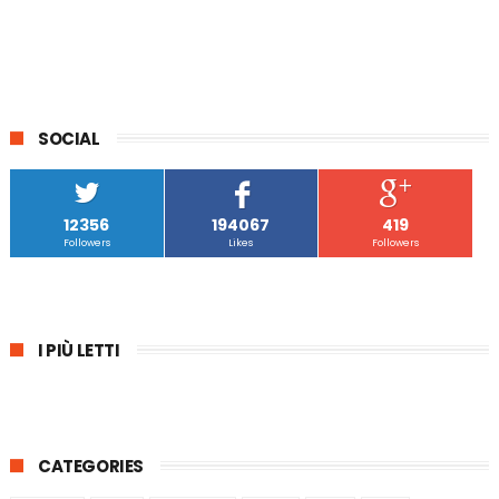
SOCIAL
12356
194067
419
Followers
Likes
Followers
I PIÙ LETTI
CATEGORIES