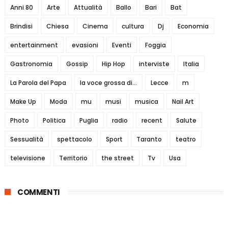
Anni 80
Arte
Attualità
Ballo
Bari
Bat
Brindisi
Chiesa
Cinema
cultura
Dj
Economia
entertainment
evasioni
Eventi
Foggia
Gastronomia
Gossip
Hip Hop
interviste
Italia
La Parola del Papa
la voce grossa di...
Lecce
m
Make Up
Moda
mu
musi
musica
Nail Art
Photo
Politica
Puglia
radio
recent
Salute
Sessualità
spettacolo
Sport
Taranto
teatro
televisione
Territorio
the street
Tv
Usa
COMMENTI