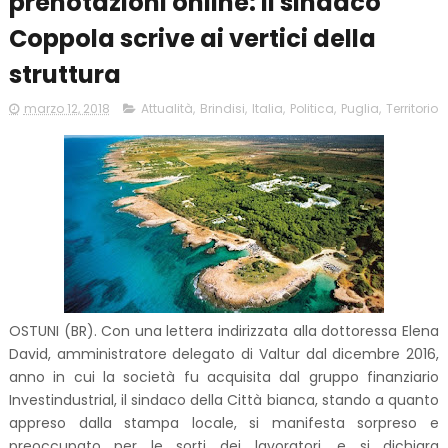
prenotazioni online: il sindaco
Coppola scrive ai vertici della
struttura
marzo 12, 2018
Attualità
,
Brindisi
,
Italia
,
Politica
,
Puglia
,
Territorio
OSTUNI (BR). Con una lettera indirizzata alla dottoressa Elena
David, amministratore delegato di Valtur dal dicembre 2016,
anno in cui la società fu acquisita dal gruppo finanziario
Investindustrial, il sindaco della Città bianca, stando a quanto
appreso dalla stampa locale, si manifesta sorpreso e
preoccupato per le sorti dei lavoratori, e si dichiara