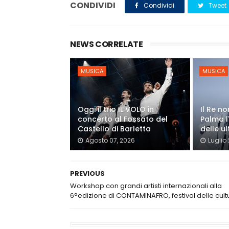
CONDIVIDI
Condividi
Tweet
NEWS CORRELATE
MUSICA
MUSICA
Oggi il trio IL VOLO in
Il Re n
concerto al Fossato del
Palma l
Castello di Barletta
delle ul
Agosto 07, 2026
Luglio
PREVIOUS
Workshop con grandi artisti internazionali alla
6°edizione di CONTAMINAFRO, festival delle cult