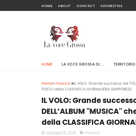
HOME
ABOUT
CONTACT
ADVERSTISE
HOME
LA VOCE GROSSA DI....
TERRITORIO
Home
musica
IL VOLO: Grande successo del TO
POSTO della CLASSIFICA GIORNALIERA GIAPPONESE
IL VOLO: Grande successo
DELL’ALBUM "MUSICA" ch
della CLASSIFICA GIORN
maggio 19, 2019
musica