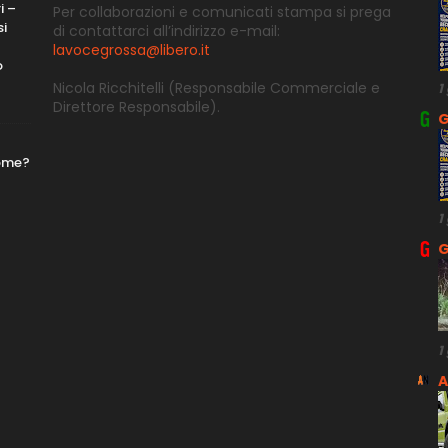
i –
Per collaborazioni e comunicati stampa si prega
si
di contattarci all’indirizzo e-
mail:
lavocegrossa@libero.it
o
Nicola Ricchitelli
(Responsabile Commerciale e
1
Direttore
Responsabile).
G
nome?
1
G
1
A