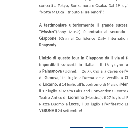
concerti a Tokyo, Bunkamura e Osaka. Dal 19 lugli
“Notte Magica – tributo ai Tre Tenori”!
A testimoniare ulteriormente il grande succe
“
Musica
”
(Sony Music)
è entrato al secondo p
Giappone
(Original Confidence Daily Internatio
Rhapsody.
L’inizio di questo tour in Giappone dà il via ai
imperdibili concerti in Italia:
il 16 giugno 
a
Palmanova
(Udine), il 26 giugno alla Cavea dell
di
Genova,
l’11 luglio all’Arena della Versilia a
C
di
Locarno,
il 14 luglio all’Ippodromo di Maia di
Mer
il 19 luglio al Malta Fairs and Conventions Centre
Teatro Antico di
Taormina
(Messina), il 27 luglio al
Piazza Duomo a
Lecce,
il 30 luglio all’Anfiteatro L
VERONA
il 24 settembre!