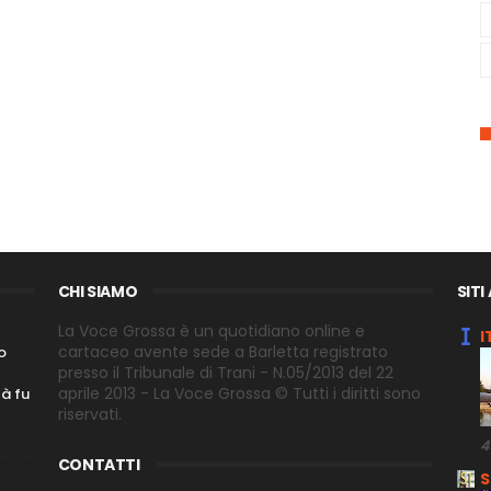
CHI SIAMO
SITI
La Voce Grossa è un quotidiano online e
I
cartaceo avente sede a Barletta registrato
o
presso il Tribunale di Trani - N.05/2013 del 22
aprile 2013 - La Voce Grossa © Tutti i diritti sono
tà fu
riservati.
4
CONTATTI
S