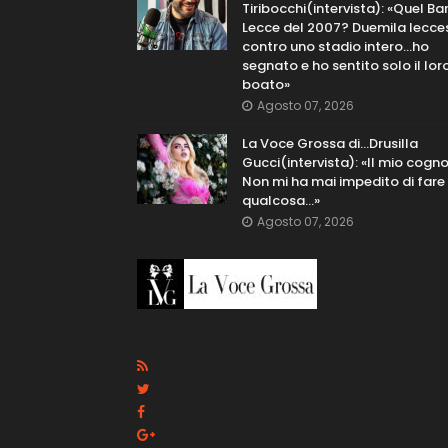
Tiribocchi(intervista): «Quel Bar
Lecce del 2007? Duemila lecce
contro uno stadio intero...ho
segnato e ho sentito solo il lor
boato»
Agosto 07, 2026
La Voce Grossa di…Drusilla
Gucci(intervista): «Il mio cog
Non mi ha mai impedito di fare
qualcosa…»
Agosto 07, 2026