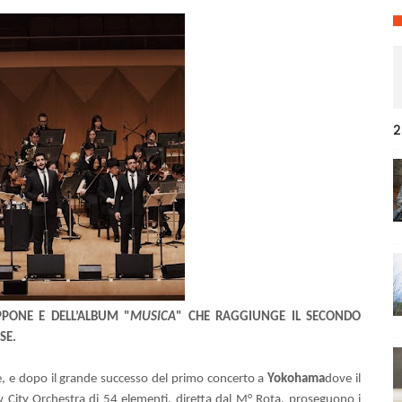
2
PPONE E DELL’ALBUM "
MUSICA
" CHE RAGGIUNGE IL SECONDO
SE.
e, e dopo il grande successo del primo concerto a
Yokohama
dove il
 City Orchestra di 54 elementi, diretta dal M° Rota, proseguono i