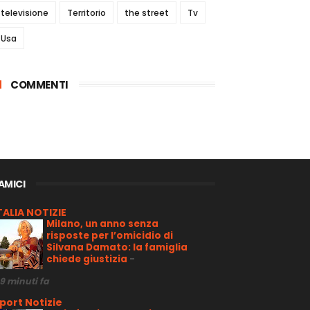
televisione
Territorio
the street
Tv
Usa
COMMENTI
 AMICI
TALIA NOTIZIE
Milano, un anno senza
risposte per l’omicidio di
Silvana Damato: la famiglia
chiede giustizia
-
9 minuti fa
port Notizie