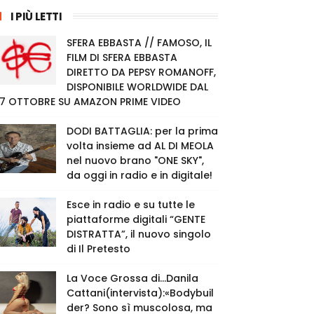
I PIÙ LETTI
SFERA EBBASTA // FAMOSO, IL
FILM DI SFERA EBBASTA
DIRETTO DA PEPSY ROMANOFF,
DISPONIBILE WORLDWIDE DAL
7 OTTOBRE SU AMAZON PRIME VIDEO
DODI BATTAGLIA: per la prima
volta insieme ad AL DI MEOLA
nel nuovo brano "ONE SKY",
da oggi in radio e in digitale!
Esce in radio e su tutte le
piattaforme digitali “GENTE
DISTRATTA”, il nuovo singolo
di Il Pretesto
La Voce Grossa di…Danila
Cattani(intervista):«Bodybuil
der? Sono sì muscolosa, ma