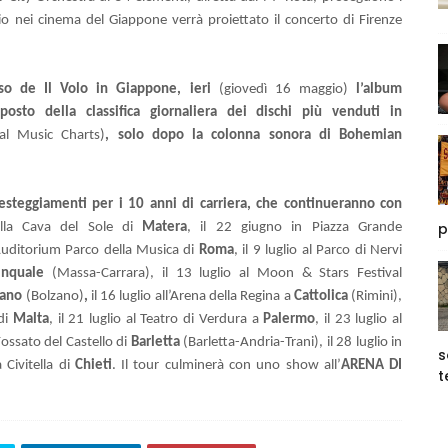
o nei cinema del Giappone verrà proiettato il concerto di Firenze
sso de Il Volo in Giappone, ieri
(giovedì 16 maggio)
l’album
osto della classifica giornaliera dei dischi più venduti in
nal Music Charts)
, solo dopo la colonna sonora di Bohemian
 festeggiamenti per i 10 anni di carriera, che continueranno con
p
alla Cava del Sole di
Matera
, il 22 giugno in Piazza Grande
’Auditorium Parco della Musica di
Roma
, il 9 luglio al Parco di Nervi
inquale
(Massa-Carrara), il 13 luglio al Moon & Stars Festival
ano
(Bolzano)
,
il 16 luglio all’Arena della Regina a
Cattolica
(Rimini),
 di
Malta
, il 21 luglio al Teatro di Verdura a
Palermo
, il 23 luglio al
 Fossato del Castello di
Barletta
(Barletta-Andria-Trani), il 28 luglio in
s
a Civitella di
Chieti
. Il tour culminerà con uno show all’
ARENA DI
t