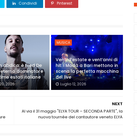
Condividi
Pinterest
MUSICA
Venti d’estate e vent’anni di
on abdica: è Fred De
hit: i Modà a Bari mettono in
'eterno dominatore
scena la perfetta macchina
time estati italiane
del live
 20, 2026
Luglio 12, 2026
NEXT
Al via il 31 maggio "ELYA TOUR – SECONDA PARTE", la
ure
nuova tournée del cantautore veneto ELYA