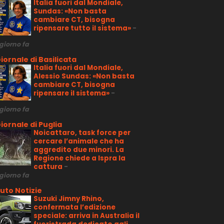
Italia fuori dal Mondiale,
Sundas: «Non basta
cambiare CT, bisogna
ripensare tutto il sistema»
-
 giorno fa
iornale di Basilicata
Italia fuori dal Mondiale,
Alessio Sundas: «Non basta
cambiare CT, bisogna
ripensare il sistema»
-
 giorno fa
iornale di Puglia
Noicattaro, task force per
cercare l’animale che ha
aggredito due minori. La
Regione chiede a Ispra la
cattura
-
 giorno fa
uto Notizie
Suzuki Jimny Rhino,
confermata l’edizione
speciale: arriva in Australia il