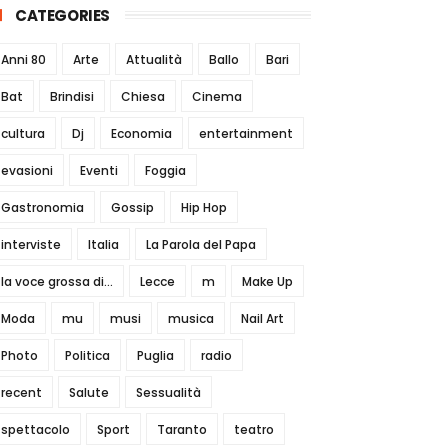
CATEGORIES
Anni 80
Arte
Attualità
Ballo
Bari
Bat
Brindisi
Chiesa
Cinema
cultura
Dj
Economia
entertainment
evasioni
Eventi
Foggia
Gastronomia
Gossip
Hip Hop
interviste
Italia
La Parola del Papa
la voce grossa di...
Lecce
m
Make Up
Moda
mu
musi
musica
Nail Art
Photo
Politica
Puglia
radio
recent
Salute
Sessualità
spettacolo
Sport
Taranto
teatro