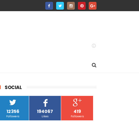
SOCIAL
12356
194067
419
Followers
Likes
Followers