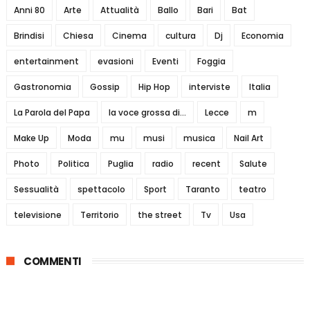
Anni 80
Arte
Attualità
Ballo
Bari
Bat
Brindisi
Chiesa
Cinema
cultura
Dj
Economia
entertainment
evasioni
Eventi
Foggia
Gastronomia
Gossip
Hip Hop
interviste
Italia
La Parola del Papa
la voce grossa di...
Lecce
m
Make Up
Moda
mu
musi
musica
Nail Art
Photo
Politica
Puglia
radio
recent
Salute
Sessualità
spettacolo
Sport
Taranto
teatro
televisione
Territorio
the street
Tv
Usa
COMMENTI