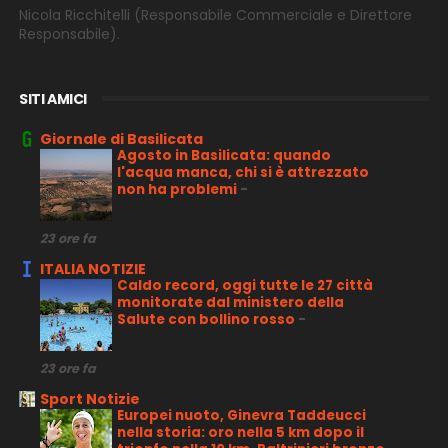
Nicola Ricchitelli
(Responsabile Commerciale e Direttore
Responsabile).
SITI AMICI
Giornale di Basilicata
Agosto in Basilicata: quando
l'acqua manca, chi si è attrezzato
non ha problemi
-
23 ore fa
ITALIA NOTIZIE
Caldo record, oggi tutte le 27 città
monitorate dal ministero della
Salute con bollino rosso
-
23 ore fa
Sport Notizie
Europei nuoto, Ginevra Taddeucci
nella storia: oro nella 5 km dopo il