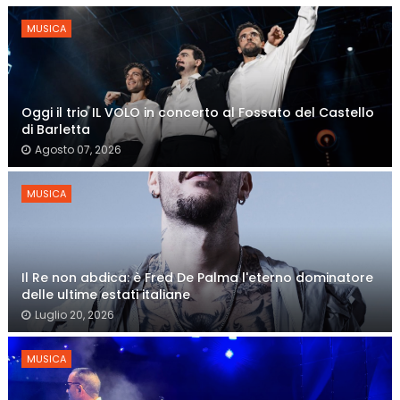
MUSICA
Oggi il trio IL VOLO in concerto al Fossato del Castello
di Barletta
Agosto 07, 2026
MUSICA
Il Re non abdica: è Fred De Palma l'eterno dominatore
delle ultime estati italiane
Luglio 20, 2026
MUSICA