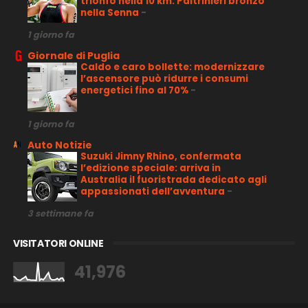
trionfo nella 10 km. Paltrinieri bronzo
nella Senna
-
1 giorno fa
Giornale di Puglia
Caldo e caro bollette: modernizzare
l’ascensore può ridurre i consumi
energetici fino al 70%
-
1 giorno fa
Auto Notizie
Suzuki Jimny Rhino, confermata
l’edizione speciale: arriva in
Australia il fuoristrada dedicato agli
appassionati dell’avventura
-
3 settimane fa
VISITATORI ONLINE
41,976