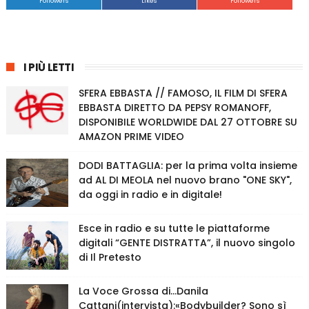
Followers
Likes
Followers
I PIÙ LETTI
SFERA EBBASTA // FAMOSO, IL FILM DI SFERA
EBBASTA DIRETTO DA PEPSY ROMANOFF,
DISPONIBILE WORLDWIDE DAL 27 OTTOBRE SU
AMAZON PRIME VIDEO
DODI BATTAGLIA: per la prima volta insieme
ad AL DI MEOLA nel nuovo brano "ONE SKY",
da oggi in radio e in digitale!
Esce in radio e su tutte le piattaforme
digitali “GENTE DISTRATTA”, il nuovo singolo
di Il Pretesto
La Voce Grossa di…Danila
Cattani(intervista):«Bodybuilder? Sono sì