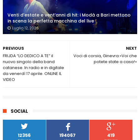
Venti d’estate e vent’anni di hit: i Modà a Bari mettono
in scena la perfetta macchina del live
Luglio 12, 2026
PREVIOUS
NEXT
FRIJDA “LO DEDICO A TE” il
Voci di corsia, Ginevra:«Voi che
nuovo singolo della band
potete state a casa!»
catanese. In radio e in digitale
da venerdì 17 aprile. ONLINE IL
VIDEO
SOCIAL
12356
194067
419