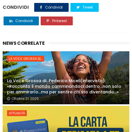
CONDIVIDI
Condividi
Tweet
Condividi
Pinterest
NEWS CORRELATE
LA VOCE GROSSA DI...
La Voce Grossa di…Federica Miceli(intervista):
«Racconto il mondo camminandoci dentro…non solo
per ammirarlo…ma per sentire chi sto diventando…»
Ottobre 21, 2025
ATTUALITÀ