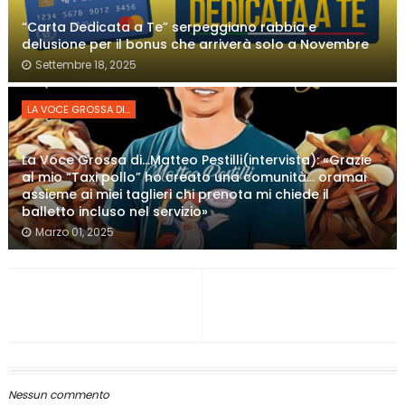
“Carta Dedicata a Te” serpeggiano rabbia e
delusione per il bonus che arriverà solo a Novembre
Settembre 18, 2025
LA VOCE GROSSA DI...
La Voce Grossa di…Matteo Pestilli(intervista): «Grazie
al mio “Taxi pollo” ho creato una comunità… oramai
assieme ai miei taglieri chi prenota mi chiede il
balletto incluso nel servizio»
Marzo 01, 2025
Nessun commento