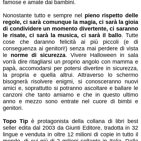
famose e amate dai bambini.
Nonostante tutto e sempre nel
pieno rispetto delle
regole, ci sarà comunque la magia, ci sarà la gioia
di condividere un momento divertente, ci saranno
le risate, ci sarà la musica, ci sarà il ballo
. Tutte
cose che daranno felicità ai più piccoli (e di
conseguenza ai genitori!) senza mai perdere di vista
le
norme di sicurezza
. Vivere Halloween in sala
vorrà dire ritagliarsi un proprio angolo con mamma e
papà, accomodarsi per potersi divertire in sicurezza,
la propria e quella altrui. Attraverso lo schermo
bisognerà risolvere enigmi, si conosceranno nuovi
amici e, soprattutto si potranno ascoltare e ballare le
canzoni che tanto amiamo e che in questo ultimo
anno e mezzo sono entrate nel cuore di bimbi e
genitori.
Topo Tip
è protagonista della collana di libri best
seller edita dal 2003 da Giunti Editore, tradotta in 32
lingue e venduta in oltre 12 milioni di copie in tutto il
mondo, di cui più di 2 milioni soltanto in Italia. Dalla