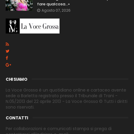
fare qualcosa…»
Agosto 07, 2026
CHI SIAMO
La Voce Grossa è un quotidiano online e cartaceo avente
sede a Barletta registrato presso il Tribunale di Trani -
N.05/2013 del 22 aprile 2013 - La Voce Grossa © Tutti i diritti
sono riservati.
CONTATTI
Per collaborazioni e comunicati stampa si prega di