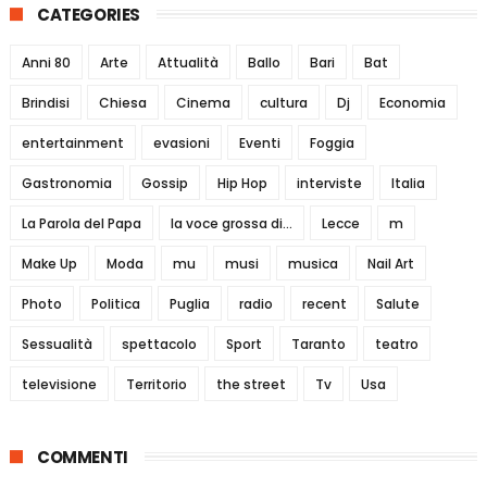
CATEGORIES
Anni 80
Arte
Attualità
Ballo
Bari
Bat
Brindisi
Chiesa
Cinema
cultura
Dj
Economia
entertainment
evasioni
Eventi
Foggia
Gastronomia
Gossip
Hip Hop
interviste
Italia
La Parola del Papa
la voce grossa di...
Lecce
m
Make Up
Moda
mu
musi
musica
Nail Art
Photo
Politica
Puglia
radio
recent
Salute
Sessualità
spettacolo
Sport
Taranto
teatro
televisione
Territorio
the street
Tv
Usa
COMMENTI