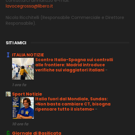
contattarci all’indirizzo e-
mail:
lavocegrossa@libero.it
Nicola Ricchitelli
(Responsabile Commerciale e Direttore
Responsabile).
SITI AMICI
ITALIA NOTIZIE
Scontro Italia-Spagna sui controlli
alle frontiere: Madrid introduce
verifiche sui viaggiatori italiani
-
1 ora fa
Sport Notizie
Italia fuori dal Mondiale, Sundas:
«Non basta cambiare CT, bisogna
ripensare tutto il sistema»
-
10 ore fa
Giornale di Basilicata