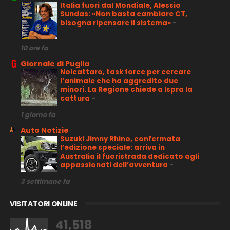
Italia fuori dal Mondiale, Alessio
Sundas: «Non basta cambiare CT,
bisogna ripensare il sistema»
-
10 ore fa
Giornale di Puglia
Noicattaro, task force per cercare
l’animale che ha aggredito due
minori. La Regione chiede a Ispra la
cattura
-
1 giorno fa
Auto Notizie
Suzuki Jimny Rhino, confermata
l’edizione speciale: arriva in
Australia il fuoristrada dedicato agli
appassionati dell’avventura
-
3 settimane fa
VISITATORI ONLINE
41,518