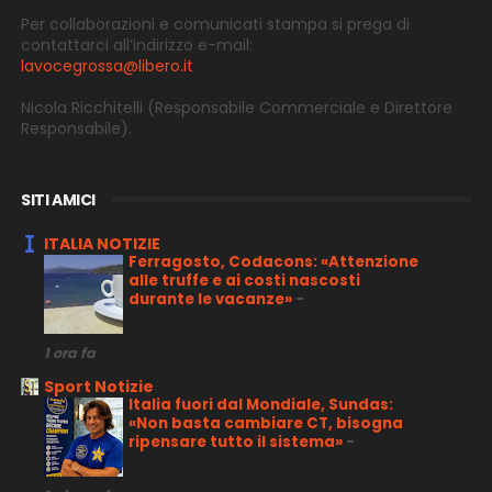
Per collaborazioni e comunicati stampa si prega di
contattarci all’indirizzo e-
mail:
lavocegrossa@libero.it
Nicola Ricchitelli
(Responsabile Commerciale e Direttore
Responsabile).
SITI AMICI
ITALIA NOTIZIE
Ferragosto, Codacons: «Attenzione
alle truffe e ai costi nascosti
durante le vacanze»
-
1 ora fa
Sport Notizie
Italia fuori dal Mondiale, Sundas:
«Non basta cambiare CT, bisogna
ripensare tutto il sistema»
-