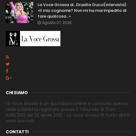
La Voce Grossa di…Drusilla Gucci(intervista):
«Il mio cognome? Non mi ha mai impedito di
fare qualcosa…»
Agosto 07, 2026
CHI SIAMO
La Voce Grossa è un quotidiano online e cartaceo avente
sede a Barletta registrato presso il Tribunale di Trani -
N.05/2013 del 22 aprile 2013 - La Voce Grossa © Tutti i diritti
sono riservati.
CONTATTI