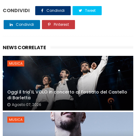
CONDIVIDI
Condividi
Tweet
Condividi
Pinterest
NEWS CORRELATE
MUSICA
Oggi il trio IL VOLO in concerto al Fossato del Castello
di Barletta
Agosto 07, 2026
MUSICA