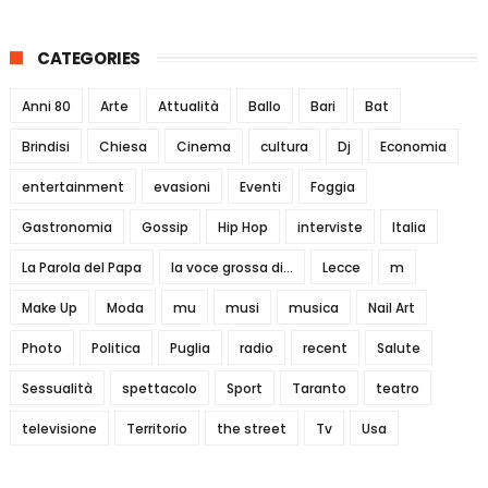
CATEGORIES
Anni 80
Arte
Attualità
Ballo
Bari
Bat
Brindisi
Chiesa
Cinema
cultura
Dj
Economia
entertainment
evasioni
Eventi
Foggia
Gastronomia
Gossip
Hip Hop
interviste
Italia
La Parola del Papa
la voce grossa di...
Lecce
m
Make Up
Moda
mu
musi
musica
Nail Art
Photo
Politica
Puglia
radio
recent
Salute
Sessualità
spettacolo
Sport
Taranto
teatro
televisione
Territorio
the street
Tv
Usa