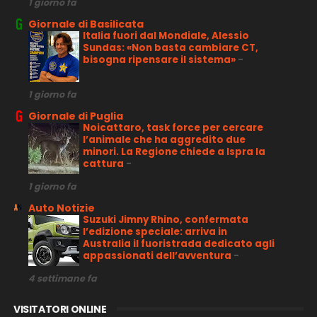
1 giorno fa
Giornale di Basilicata
Italia fuori dal Mondiale, Alessio
Sundas: «Non basta cambiare CT,
bisogna ripensare il sistema»
-
1 giorno fa
Giornale di Puglia
Noicattaro, task force per cercare
l’animale che ha aggredito due
minori. La Regione chiede a Ispra la
cattura
-
1 giorno fa
Auto Notizie
Suzuki Jimny Rhino, confermata
l’edizione speciale: arriva in
Australia il fuoristrada dedicato agli
appassionati dell’avventura
-
4 settimane fa
VISITATORI ONLINE