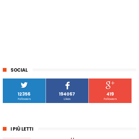
SOCIAL
12356
194067
419
Followers
Likes
Followers
I PIÙ LETTI