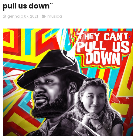
pull us down"
gennaio 07, 2021
musica