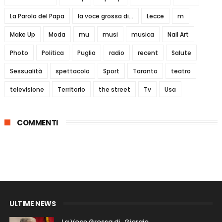
La Parola del Papa
la voce grossa di...
Lecce
m
Make Up
Moda
mu
musi
musica
Nail Art
Photo
Politica
Puglia
radio
recent
Salute
Sessualità
spettacolo
Sport
Taranto
teatro
televisione
Territorio
the street
Tv
Usa
COMMENTI
ULTIME NEWS
La Voce Grossa di…Giorgio