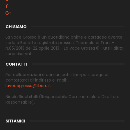
CHI SIAMO
La Voce Grossa è un quotidiano online e cartaceo avente
sede a Barletta registrato presso il Tribunale di Trani -
N.05/2013 del 22 aprile 2013 - La Voce Grossa © Tutti i diritti
sono riservati.
CONTATTI
Per collaborazioni e comunicati stampa si prega di
contattarci all’indirizzo e-
mail:
lavocegrossa@libero.it
Nicola Ricchitelli
(Responsabile Commerciale e Direttore
Responsabile).
SITI AMICI