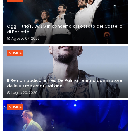
Oggi il trio IL VOLO in concerto al Fossato del Castello
di Barletta
Agosto 07, 2026
MUSICA
Il Re non abdica: è Fred De Palma l'eterno dominatore
delle ultime estati italiane
Luglio 20, 2026
MUSICA