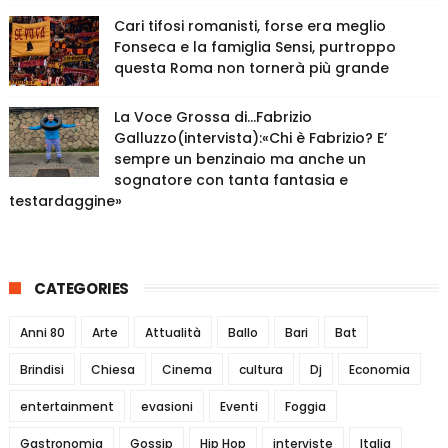
Cari tifosi romanisti, forse era meglio
Fonseca e la famiglia Sensi, purtroppo
questa Roma non tornerà più grande
La Voce Grossa di…Fabrizio
Galluzzo(intervista):«Chi è Fabrizio? E’
sempre un benzinaio ma anche un
sognatore con tanta fantasia e
testardaggine»
CATEGORIES
Anni 80
Arte
Attualità
Ballo
Bari
Bat
Brindisi
Chiesa
Cinema
cultura
Dj
Economia
entertainment
evasioni
Eventi
Foggia
Gastronomia
Gossip
Hip Hop
interviste
Italia