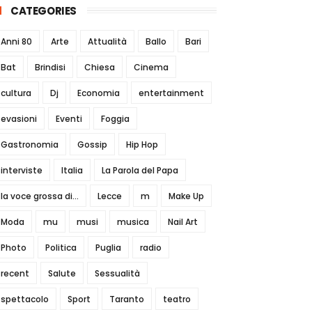
CATEGORIES
Anni 80
Arte
Attualità
Ballo
Bari
Bat
Brindisi
Chiesa
Cinema
cultura
Dj
Economia
entertainment
evasioni
Eventi
Foggia
Gastronomia
Gossip
Hip Hop
interviste
Italia
La Parola del Papa
la voce grossa di...
Lecce
m
Make Up
Moda
mu
musi
musica
Nail Art
Photo
Politica
Puglia
radio
recent
Salute
Sessualità
spettacolo
Sport
Taranto
teatro