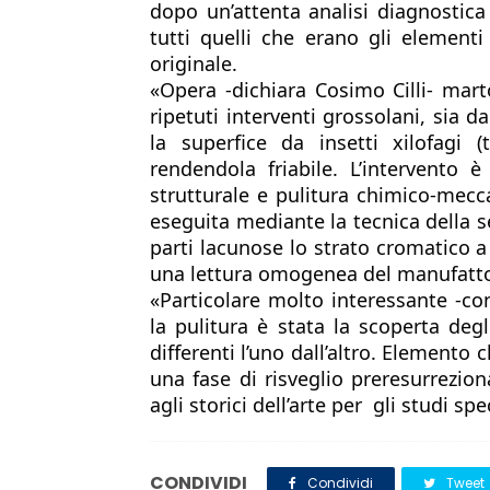
dopo un’attenta analisi diagnostica 
tutti quelli che erano gli elementi
originale. 
«Opera -dichiara Cosimo Cilli- mart
ripetuti interventi grossolani, sia d
la superfice da insetti xilofagi 
rendendola friabile. L’intervento 
strutturale e pulitura chimico-mecc
eseguita mediante la tecnica della se
parti lacunose lo strato cromatico a 
una lettura omogenea del manufatto
«Particolare molto interessante -c
la pulitura è stata la scoperta deg
differenti l’uno dall’altro. Elemento 
una fase di risveglio preresurrezion
agli storici dell’arte per  gli studi spec
CONDIVIDI
Condividi
Tweet