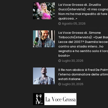
La Voce Grossa di…Drusilla
Gucci(intervista): «Il mio cog
Non mi ha mai impedito di fare
qualcosa…»
Agosto 05, 2026
La Voce Grossa di…Simone
Tiribocchi(intervista): «Quel Bar
Lecce del 2007? Duemila lecce
contro uno stadio intero...ho
segnato e ho sentito solo il lor
boato»
Luglio 30, 2026
Il Re non abdica: è Fred De Pal
l'eterno dominatore delle ulti
estati italiane
Luglio 20, 2026