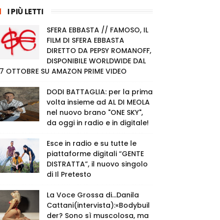
I PIÙ LETTI
SFERA EBBASTA // FAMOSO, IL
FILM DI SFERA EBBASTA
DIRETTO DA PEPSY ROMANOFF,
DISPONIBILE WORLDWIDE DAL
7 OTTOBRE SU AMAZON PRIME VIDEO
DODI BATTAGLIA: per la prima
volta insieme ad AL DI MEOLA
nel nuovo brano "ONE SKY",
da oggi in radio e in digitale!
Esce in radio e su tutte le
piattaforme digitali “GENTE
DISTRATTA”, il nuovo singolo
di Il Pretesto
La Voce Grossa di…Danila
Cattani(intervista):«Bodybuil
der? Sono sì muscolosa, ma