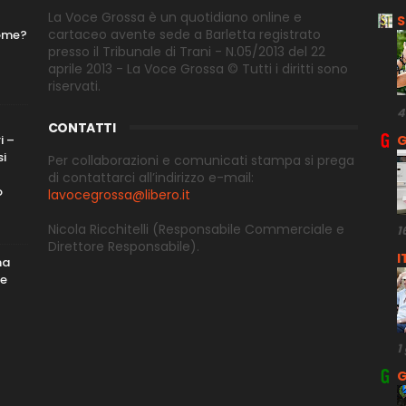
La Voce Grossa è un quotidiano online e
S
cartaceo avente sede a Barletta registrato
nome?
presso il Tribunale di Trani - N.05/2013 del 22
aprile 2013 - La Voce Grossa © Tutti i diritti sono
riservati.
4
CONTATTI
i –
G
si
Per collaborazioni e comunicati stampa si prega
di contattarci all’indirizzo e-
mail:
o
lavocegrossa@libero.it
Nicola Ricchitelli
(Responsabile Commerciale e
1
Direttore
Responsabile).
I
ma
me
1
G