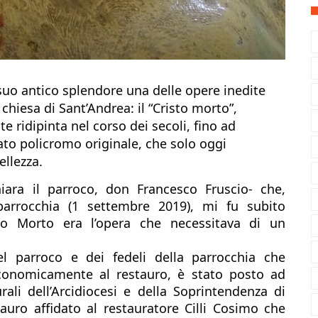
suo antico splendore una delle opere inedite 
 chiesa di Sant’Andrea: il “Cristo morto”, 
e ridipinta nel corso dei secoli, fino ad 
ato policromo originale, che solo oggi 
llezza. 
ara il parroco, don Francesco Fruscio- che, 
arrocchia (1 settembre 2019), mi fu subito 
to Morto era l’opera che necessitava di un 
l parroco e dei fedeli della parrocchia che 
onomicamente al restauro, è stato posto ad 
rali dell’Arcidiocesi e della Soprintendenza di 
auro affidato al restauratore Cilli Cosimo che 