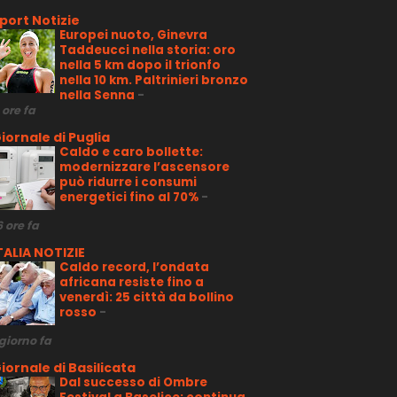
port Notizie
Europei nuoto, Ginevra
Taddeucci nella storia: oro
nella 5 km dopo il trionfo
nella 10 km. Paltrinieri bronzo
nella Senna
-
 ore fa
iornale di Puglia
Caldo e caro bollette:
modernizzare l’ascensore
può ridurre i consumi
energetici fino al 70%
-
6 ore fa
TALIA NOTIZIE
Caldo record, l’ondata
africana resiste fino a
venerdì: 25 città da bollino
rosso
-
 giorno fa
iornale di Basilicata
Dal successo di Ombre