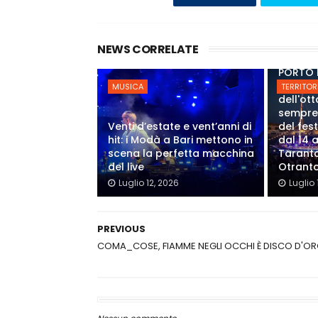
NEWS CORRELATE
PORTO 
Annunci
MUSICA
TERRITOR
dell'ot
sempre
Venti d’estate e vent’anni di
del fes
hit: i Modà a Bari mettono in
dal 14 a
scena la perfetta macchina
Taranto
del live
Otrant
Luglio 12, 2026
Luglio 
PREVIOUS
COMA_COSE, FIAMME NEGLI OCCHI È DISCO D'O