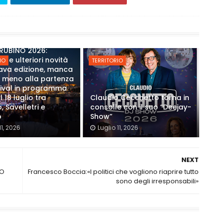
RUBINO 2026:
ate ulteriori novità
IO
TERRITORIO
tava edizione, manca
 meno alla partenza
tival in programma
l 18 luglio tra
Claudio Cecchetto torna in
, Savelletri e
consolle con il suo “Deejay-
o
Show”
11, 2026
Luglio 11, 2026
NEXT
RO
Francesco Boccia:«I politici che vogliono riaprire tutto
sono degli irresponsabili»