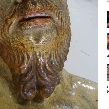
p
s
t