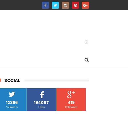
SOCIAL
12356
194067
419
Followers
Likes
Followers