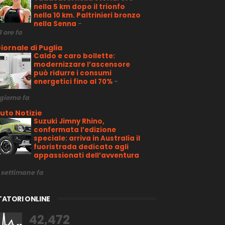
nella 5 km dopo il trionfo
nella 10 km. Paltrinieri bronzo
nella Senna
-
8 ore fa
iornale di Puglia
Caldo e caro bollette:
modernizzare l’ascensore
può ridurre i consumi
energetici fino al 70%
-
 giorno fa
uto Notizie
Suzuki Jimny Rhino,
confermata l’edizione
speciale: arriva in Australia il
fuoristrada dedicato agli
appassionati dell’avventura
 settimane fa
TATORI ONLINE
42,472