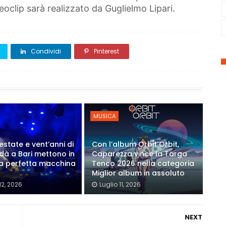
eoclip sarà realizzato da Guglielmo Lipari.
Condividi
Pinterest
MUSICA
estate e vent’anni di
Con l’album Orbit Orbit,
Modà a Bari mettono in
Caparezza vince la Targa
a perfetta macchina
Tenco 2026 nella categoria
Miglior album in assoluto
12, 2026
Luglio 11, 2026
NEXT