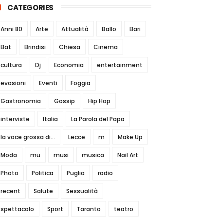
CATEGORIES
Anni 80
Arte
Attualità
Ballo
Bari
Bat
Brindisi
Chiesa
Cinema
cultura
Dj
Economia
entertainment
evasioni
Eventi
Foggia
Gastronomia
Gossip
Hip Hop
interviste
Italia
La Parola del Papa
la voce grossa di...
Lecce
m
Make Up
Moda
mu
musi
musica
Nail Art
Photo
Politica
Puglia
radio
recent
Salute
Sessualità
spettacolo
Sport
Taranto
teatro