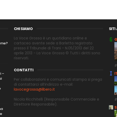
CHI SIAMO
SITI
La Voce Grossa è un quotidiano online e
G
cartaceo avente sede a Barletta registrato
nome?
presso il Tribunale di Trani - N.05/2013 del 22
aprile 2013 - La Voce Grossa © Tutti i diritti sono
riservati.
8
CONTATTI
I
i –
si
Per collaborazioni e comunicati stampa si prega
di contattarci all’indirizzo e-
mail:
o
lavocegrossa@libero.it
Nicola Ricchitelli
(Responsabile Commerciale e
8
Direttore
Responsabile).
S
ma
me