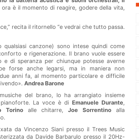
o la batteria acustica e suoni orchestrali, il
: ora è il momento di reagire, godere della vita,
ce,” recita il ritornello “e vedrai che tutto passa.
 qualsiasi canzone) sono intese quindi come
conforto e rigenerazione. Il brano vuole essere
mo e di speranza per chiunque potesse averne
ebbe forse anche legarsi, ma in maniera non
due anni fa, al momento particolare e difficile
vivendo».
Andrea Barone
musiche del brano, lo ha arrangiato insieme
pianoforte. La voce è di
Emanuele Durante
,
o Torino
alle chitarre,
Joe Sorrentino
alla
so.
xata da Vincenzo Siani presso il Trees Music
sterizzata da Davide Barbarulo presso il 20Hz-