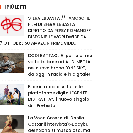
I PIÙ LETTI
SFERA EBBASTA // FAMOSO, IL
FILM DI SFERA EBBASTA
DIRETTO DA PEPSY ROMANOFF,
DISPONIBILE WORLDWIDE DAL
7 OTTOBRE SU AMAZON PRIME VIDEO
DODI BATTAGLIA: per la prima
volta insieme ad AL DI MEOLA
nel nuovo brano "ONE SKY",
da oggi in radio e in digitale!
Esce in radio e su tutte le
piattaforme digitali “GENTE
DISTRATTA”, il nuovo singolo
di Il Pretesto
La Voce Grossa di…Danila
Cattani(intervista):«Bodybuil
der? Sono sì muscolosa, ma