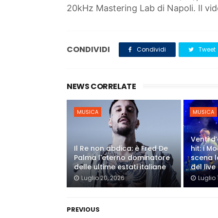
20kHz Mastering Lab di Napoli. Il vid
CONDIVIDI
Condividi
Tweet
NEWS CORRELATE
MUSICA
MUSICA
Venti d’
Il Re non abdica: è Fred De
hit: i 
Palma l'eterno dominatore
scena l
delle ultime estati italiane
del live
Luglio 20, 2026
Luglio 
PREVIOUS