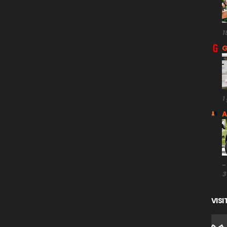
1
G
1
A
-
3
VISI