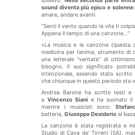
sollievo.
Nella seconda parte entran
sound diventa più epico e solenne
amare, andare avanti.
“Senti il vento quando la vita ti colpis
Appena il tempo di una canzone…”
«La musica e la canzone (questa o
medicina per l’anima, strumento di 
una letterale “ventata” di ottimis
bisogno. Il suo significato potr
intenzionale, essendo stato scritto 
che chiunque in questo periodo sta 
Andrea Barone ha scritto testi e 
a
Vincenzo Siani
e ha suonato il 
mentre i musicisti sono:
Stefan
batteria,
Giuseppe Desiderio
al bas
La canzone è stata registrata e mi
Studio di Cava de’ Tirreni (SA), ma