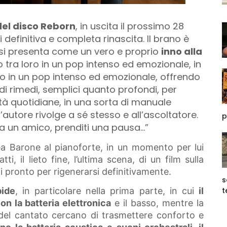
del disco Reborn
, in uscita il prossimo 28
 definitiva e completa rinascita. Il brano è
 si presenta come un vero e proprio
inno alla
no tra loro in un pop intenso ed emozionale, in
oro in un pop intenso ed emozionale, offrendo
e di rimedi, semplici quanto profondi, per
ltà quotidiane, in una sorta di manuale
l’autore rivolge a sé stesso e all’ascoltatore.
p
ma un amico, prenditi una pausa…”
ea Barone al pianoforte, in un momento per lui
tti, il lieto fine, l’ultima scena, di un film sulla
ai pronto per rigenerarsi definitivamente.
s
bide
, in particolare nella prima parte, in cui
il
t
on la batteria elettronica
e il basso, mentre la
 del cantato cercano di trasmettere conforto e