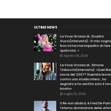
ULTIME NEWS
La Voce Grossa di…Drusilla
Gucci(intervista): «Il mio cog
Non mi ha mai impedito di fare
qualcosa…»
Agosto 05, 2026
La Voce Grossa di…Simone
Tiribocchi(intervista): «Quel Bar
Lecce del 2007? Duemila lecce
contro uno stadio intero...ho
segnato e ho sentito solo il lor
boato»
Luglio 30, 2026
Il Re non abdica: è Fred De Pal
l'eterno dominatore delle ulti