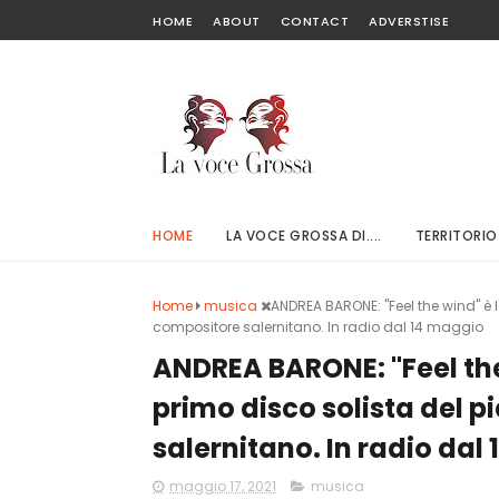
HOME
ABOUT
CONTACT
ADVERSTISE
HOME
LA VOCE GROSSA DI....
TERRITORIO
Home
musica
ANDREA BARONE: "Feel the wind" è l'
compositore salernitano. In radio dal 14 maggio
ANDREA BARONE: "Feel the w
primo disco solista del p
salernitano. In radio dal
maggio 17, 2021
musica