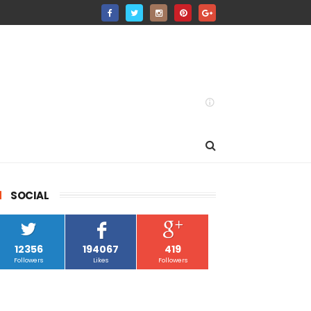
SOCIAL
12356
194067
419
Followers
Likes
Followers