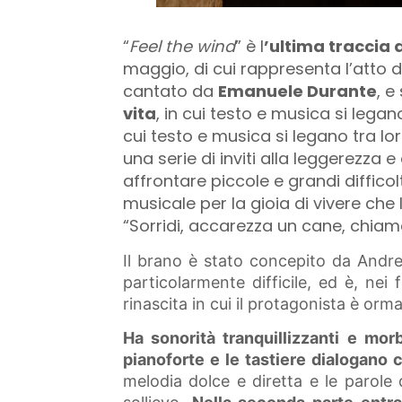
“
Feel the wind
” è l
’ultima traccia 
maggio, di cui rappresenta l’atto di
cantato da
Emanuele Durante
, e
vita
, in cui testo e musica si lega
cui testo e musica si legano tra l
una serie di inviti alla leggerezza 
affrontare piccole e grandi diffico
musicale per la gioia di vivere che 
“Sorridi, accarezza un cane, chia
Il brano è stato concepito da Andr
particolarmente difficile, ed è, nei fa
rinascita in cui il protagonista è orm
Ha
sonorità tranquillizzanti e mor
pianoforte e le tastiere dialogano c
melodia dolce e diretta e le parole