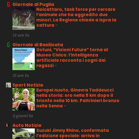
Giornale di Puglia
Noicattaro, task force per cercare
l’animale che ha aggredito due
minori. La Regione chiede a Ispra la
cattura
-
13 ore fa
Giornale di Basilicata
Ostuni, “Visioni Future” torna al
Museo Civico: l’intelligenza
artificiale racconta i sogni dei
ragazzi
-
21 ore fa
Sport Notizie
Europei nuoto, Ginevra Taddeucci
nella storia: oro nella 5 km dopo il
trionfo nella 10 km. Paltrinieri bronzo
nella Senna
-
2 giorni fa
Auto Notizie
Suzuki Jimny Rhino, confermata
l’edizione speciale: arriva in