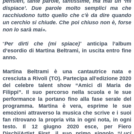
pensieri, tante parole, tantissime, ma mai un ‘mi
dispiace’. Due parole molto semplici ma che
racchiudono tutto quello che c'è da dire quando
un cerchio si chiude. Che poi chiuso non è, forse
non lo sarà mai».
“
Per dirti che (mi spiace)
”
anticipa l’album
d’esordio di Martina Beltrami, in uscita entro fine
anno.
Martina Beltrami è una cantautrice nata e
cresciuta a Rivoli
(TO).
Partecipa all'edizione 2020
del celebre talent show “Amici di Maria de
Filippi”
. Il suo percorso nella scuola e le sue
performance la portano fino alla fase serale del
programma. Martina è vera, esprime le sue
emozioni attraverso la musica che scrive e i suoi
fan ritrovano la propria vita in ogni nota, in ogni
testo.
Il 12 giugno 2020 esce, per Fiero
Dischi/Artist First, il suo primo singolo “
Luci