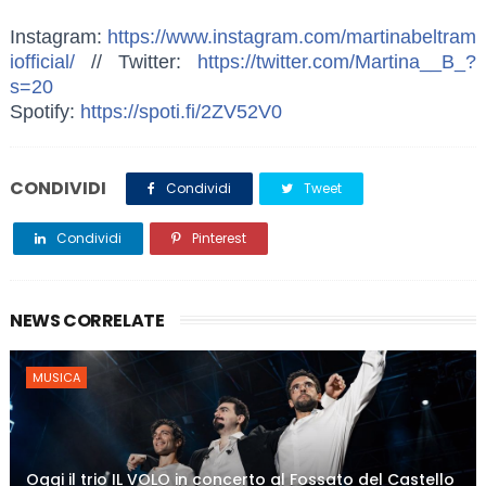
Instagram:
https://www.instagram.com/martinabeltram
iofficial/
// Twitter:
https://twitter.com/Martina__B_?
s=20
Spotify:
https://spoti.fi/2ZV52V0
CONDIVIDI
Condividi
Tweet
Condividi
Pinterest
NEWS CORRELATE
MUSICA
Oggi il trio IL VOLO in concerto al Fossato del Castello