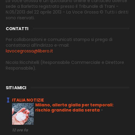
La Voce Grossa è un quotidiano online e cartaceo avente
sede a Barletta registrato presso il Tribunale di Trani -
N.05/2013 del 22 aprile 2013 - La Voce Grossa © Tutti i diritti
sono riservati.
CONTATTI
Per collaborazioni e comunicati stampa si prega di
contattarci all’indirizzo e-
mail:
lavocegrossa@libero.it
Nicola Ricchitelli
(Responsabile Commerciale e Direttore
Responsabile).
SITI AMICI
ITALIA NOTIZIE
Milano, allerta gialla per temporali:
rischio grandine dalla serata
-
12 ore fa