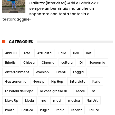
Galluzzo(intervista):«Chi è Fabrizio? E’
sempre un benzinaio ma anche un
sognatore con tanta fantasia e
testardaggine»
CATEGORIES
Anni 80
Arte
Attualità
Ballo
Bari
Bat
Brindisi
Chiesa
Cinema
cultura
Dj
Economia
entertainment
evasioni
Eventi
Foggia
Gastronomia
Gossip
Hip Hop
interviste
Italia
La Parola del Papa
la voce grossa di...
Lecce
m
Make Up
Moda
mu
musi
musica
Nail Art
Photo
Politica
Puglia
radio
recent
Salute