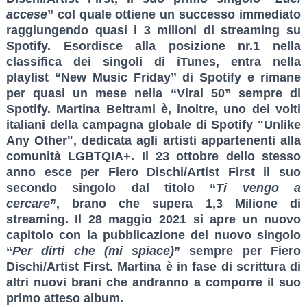
accese
” col quale ottiene un successo immediato
raggiungendo quasi i 3 milioni di streaming su
Spotify.
Esordisce alla posizione
nr.1 nella
classifica dei singoli di iTunes
, entra nella
playlist
“New Music Friday” di Spotify
e rimane
per quasi un mese nella
“Viral 50”
sempre di
Spotify.
Martina Beltrami è, inoltre, uno dei volti
italiani della campagna globale di Spotify "Unlike
Any Other", dedicata agli artisti appartenenti alla
comunità LGBTQIA+.
Il 23 ottobre dello stesso
anno esce per Fiero Dischi/Artist First il suo
secondo singolo dal titolo “
Ti vengo a
cercare
”,
brano che supera 1,3 Milione di
streaming
. Il 28 maggio 2021 si apre un nuovo
capitolo con la pubblicazione del nuovo singolo
“
Per dirti che (mi spiace)
” sempre per Fiero
Dischi/Artist First. Martina è in fase di scrittura di
altri nuovi brani che andranno a comporre il suo
primo atteso album.