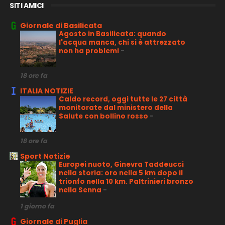
SITI AMICI
Giornale di Basilicata
Agosto in Basilicata: quando
l'acqua manca, chi si è attrezzato
non ha problemi
-
18 ore fa
ITALIA NOTIZIE
Caldo record, oggi tutte le 27 città
monitorate dal ministero della
Salute con bollino rosso
-
18 ore fa
Sport Notizie
Europei nuoto, Ginevra Taddeucci
nella storia: oro nella 5 km dopo il
trionfo nella 10 km. Paltrinieri bronzo
nella Senna
-
1 giorno fa
Giornale di Puglia