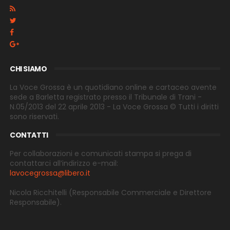
CHI SIAMO
La Voce Grossa è un quotidiano online e cartaceo avente
sede a Barletta registrato presso il Tribunale di Trani -
N.05/2013 del 22 aprile 2013 - La Voce Grossa © Tutti i diritti
sono riservati.
CONTATTI
Per collaborazioni e comunicati stampa si prega di
contattarci all’indirizzo e-
mail:
lavocegrossa@libero.it
Nicola Ricchitelli
(Responsabile Commerciale e Direttore
Responsabile).