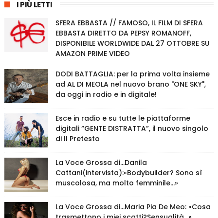
I PIÙ LETTI
SFERA EBBASTA // FAMOSO, IL FILM DI SFERA
EBBASTA DIRETTO DA PEPSY ROMANOFF,
DISPONIBILE WORLDWIDE DAL 27 OTTOBRE SU
AMAZON PRIME VIDEO
DODI BATTAGLIA: per la prima volta insieme
ad AL DI MEOLA nel nuovo brano "ONE SKY",
da oggi in radio e in digitale!
Esce in radio e su tutte le piattaforme
digitali “GENTE DISTRATTA”, il nuovo singolo
di Il Pretesto
La Voce Grossa di…Danila
Cattani(intervista):«Bodybuilder? Sono sì
muscolosa, ma molto femminile…»
La Voce Grossa di…Maria Pia De Meo: «Cosa
trasmettono i miei scatti?Sensualità…»