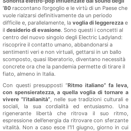
Sonorità elettro-pop influenzate dal sound degli
‘80
raccontano l’orgoglio e le virtù di un Paese che
vuole rialzarsi definitivamente da un periodo
difficile e, parallelamente, la
voglia di leggerezza
e
il
desiderio di evasione
. Sono questi i concetti al
centro del nuovo singolo degli Electric Ladyland:
riscoprire il contatto umano, abbandonarsi a
sentimenti veri e non virtuali, gettarsi in un ballo
scomposto, quasi liberatorio, diventano necessità
concrete ora che la pandemia permette di tirare il
fiato, almeno in Italia.
Con questi presupposti “
Ritmo italiano” fa leva,
con spensieratezza, a quella voglia di tornare a
vivere “l’italianità”
, nelle sue tradizioni culturali e
sociali, la sua cordialità ed entusiasmo. Una
rigenerante libertà che ritrova il suo ritmo,
espressione dell’energia da ritrovare con sferzante
vitalità. Non a caso esce l’11 giugno, giorno in cui