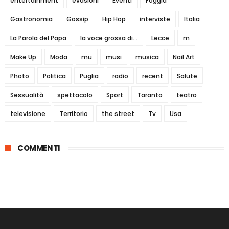
entertainment
evasioni
Eventi
Foggia
Gastronomia
Gossip
Hip Hop
interviste
Italia
La Parola del Papa
la voce grossa di...
Lecce
m
Make Up
Moda
mu
musi
musica
Nail Art
Photo
Politica
Puglia
radio
recent
Salute
Sessualità
spettacolo
Sport
Taranto
teatro
televisione
Territorio
the street
Tv
Usa
COMMENTI