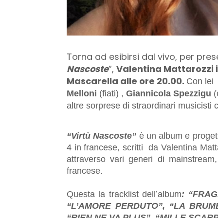
Torna ad esibirsi dal vivo, per pre
Nascoste
”,
Valentina
Mattarozzi
Mascarella alle ore 20.00.
Con lei
Melloni
(fiati) ,
Giannicola Spezzigu
(
altre sorprese di straordinari musicisti
“Virtù Nascoste”
è un album e progetto
4 in francese, scritti da
Valentina
Matt
attraverso vari generi di mainstream, 
francese.
Questa la tracklist dell’album
: “FRAG
“L’AMORE PERDUTO”, “LA BRUME
“RIEN NE VA PLUS”, “MILLE SCAR