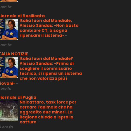
 ore fa
iornale di Basilicata
Italia fuori dal Mondiale,
Alessio Sundas: «Non basta
cambiare CT, bisogna
ripensare il sistema»
-
 ore fa
TALIA NOTIZIE
Italia fuori dal Mondiale?
Alessio Sundas: «Prima di
scegliere il commissario
tecnico, si ripensi un sistema
che non valorizza più i
iovani»
-
 ore fa
iornale di Puglia
Noicattaro, task force per
cercare l’animale che ha
aggredito due minori. La
Regione chiede a Ispra la
cattura
-
8 ore fa