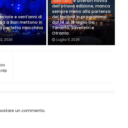
Annunciate ulteriori novità
TERRITORIO
dell'ottava edizione, manca
sempre meno alla partenza
estate e vent’anni di
del festival in programma
Modà a Bari mettono in
dal 14 al 18 luglio tra
a perfetta macchina
Taranto, Savelletri e
Otranto
12, 2026
Luglio 11, 2026
golo
clip
o postare un commento.