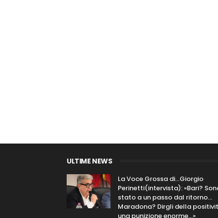
ULTIME NEWS
La Voce Grossa di…Giorgio
Perinetti(intervista): «Bari? Son
stato a un passo dal ritorno...
Maradona? Dirgli della positivi
una punizione enorme…»