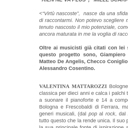
<“Virtù nascoste”, nasce da una sfid
di raccontarmi. Non potevo scegliere mi
tenuto nascosto il mio potenziale, co
ancora maturata in me la voglia di rac
Oltre ai musicisti già citati con le
questo progetto sono, Giampiero M
Matteo De Angelis, Checco Coniglio,
Alessandro Cosentino.
VALENTINA
MATTAROZZI
Bologne
classica per dieci anni e calca i palchi 
a suonare il pianoforte e 14 a compor
Bologna e Frescobaldi di Ferrara, ma 
generi musicali, (dal
pop
al
rock
, dal
tutto questo che la rende unica. Il suo
la sua principale fonte di ispirazion