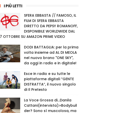
I PIÙ LETTI
SFERA EBBASTA // FAMOSO, IL
FILM DI SFERA EBBASTA
DIRETTO DA PEPSY ROMANOFF,
DISPONIBILE WORLDWIDE DAL
7 OTTOBRE SU AMAZON PRIME VIDEO
DODI BATTAGLIA: per la prima
volta insieme ad AL DI MEOLA
nel nuovo brano "ONE SKY",
da oggi in radio e in digitale!
Esce in radio e su tutte le
piattaforme digitali “GENTE
DISTRATTA”, il nuovo singolo
di Il Pretesto
La Voce Grossa di…Danila
Cattani(intervista):«Bodybuil
der? Sono sì muscolosa, ma