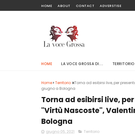
HOME
ABOUT
CONTACT
ADVERSTISE
HOME
LA VOCE GROSSA DI....
TERRITORIO
Home
Territorio
Torna ad esibirsi live, per presen
giugno a Bologna
Torna ad esibirsi live, p
"Virtù Nascoste", Valenti
Bologna
giugno 05, 2021
Territorio