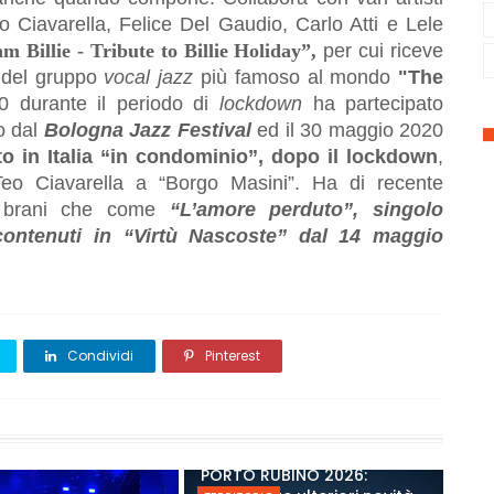
o Ciavarella, Felice Del Gaudio, Carlo Atti e Lele
am Billie - Tribute to Billie Holiday”,
per cui riceve
 del gruppo
vocal jazz
più famoso al mondo
"The
0 durante il periodo di
lockdown
ha partecipato
o dal
Bologna Jazz Festival
ed il 30 maggio 2020
 in Italia
“in condominio”, dopo il lockdown
,
Teo Ciavarella a “Borgo Masini”.
Ha di recente
brani che come
“L’amore perduto”, singolo
ontenuti in “Virtù Nascoste” dal 14 maggio
Condividi
Pinterest
PORTO RUBINO 2026: