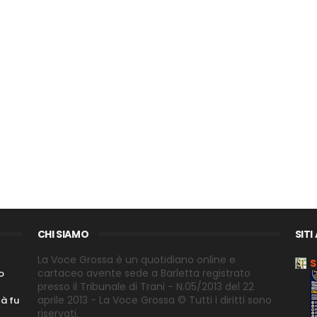
CHI SIAMO
SITI
La Voce Grossa è un quotidiano online e
S
cartaceo avente sede a Barletta registrato
o
presso il Tribunale di Trani - N.05/2013 del 22
aprile 2013 - La Voce Grossa © Tutti i diritti sono
tà fu
riservati.