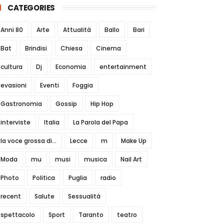
CATEGORIES
Anni 80
Arte
Attualità
Ballo
Bari
Bat
Brindisi
Chiesa
Cinema
cultura
Dj
Economia
entertainment
evasioni
Eventi
Foggia
Gastronomia
Gossip
Hip Hop
interviste
Italia
La Parola del Papa
la voce grossa di...
Lecce
m
Make Up
Moda
mu
musi
musica
Nail Art
Photo
Politica
Puglia
radio
recent
Salute
Sessualità
spettacolo
Sport
Taranto
teatro