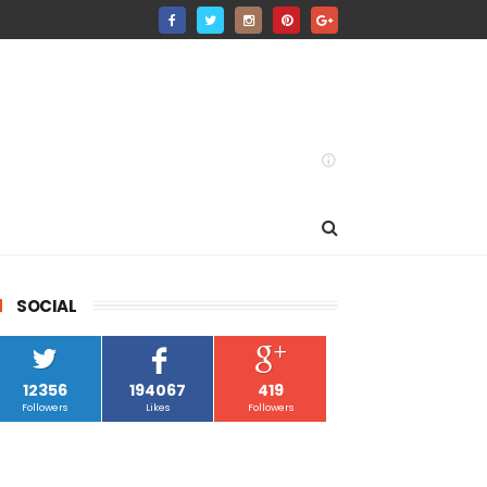
SOCIAL
12356
194067
419
Followers
Likes
Followers