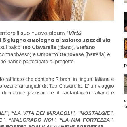
sentare il suo nuovo album “
Virtù
il 5 giugno a Bologna al Salotto Jazz di via
 sul palco
Teo Ciavarella
(piano),
Stefano
contrabbasso) e
Umberto Genovese
(batteria) e
 che hanno partecipato al progetto.
p
 raffinato che contiene 7 brani in lingua italiana e
arozzi
e arrangiati da Teo Ciavarella. E' un viaggio
di matrice jazzistica e il cantautorato italiano e
s
t
ILI”, “LA VITA DEI MIRACOLI”, “NOSTALGIE”,
”, “MALGRADO NOI”, “LA MIA FORTEZZA”,
PE ROSSE”, “DALILA” e “NEVE SOSPESA”.