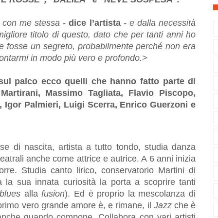
a con me stessa -
dice l’artista
- e dalla necessità
gliore titolo di questo, dato che per tanti anni ho
me fosse un segreto, probabilmente perché non era
contarmi in modo più vero e profondo.>
i sul palco ecco quelli che hanno fatto parte di
artirani, Massimo Tagliata, Flavio Piscopo,
 Igor Palmieri, Luigi Scerra, Enrico Guerzoni e
se di nascita, artista a tutto tondo, studia danza
teatrali anche come attrice e autrice. A 6 anni inizia
re. Studia canto lirico, conservatorio Martini di
la sua innata curiosità la porta a scoprire tanti
blues
alla
fusion
). Ed è proprio la mescolanza di
 primo vero grande amore è, e rimane, il
Jazz
che è
e anche quando compone. Collabora con vari artisti