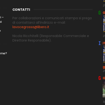
3
CONTATTI
G
i –
Per collaborazioni e comunicati stampa si prega
si
di contattarci all’indirizzo e-
mail:
lavocegrossa@libero.it
o
Nicola Ricchitelli
(Responsabile Commerciale e
3
Direttore
Responsabile).
I
nome?
g
3
G
1