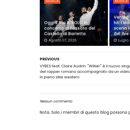
MUSICA
MUSICA
Venti d’
Oggi il trio IL VOLO in
hit: i 
concerto al Fossato del
scena l
Castello di Barletta
del live
Agosto 07, 2026
Luglio 
PREVIOUS
VYBES feat. Claire Audrin: "Willier" è il nuovo sin
del rapper romano accompagnato da un video
in pieno stile western
Nessun commento
Nota. Solo i membri di questo blog posson