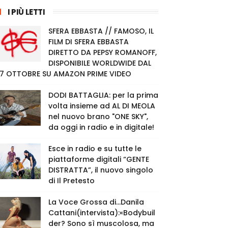
I PIÙ LETTI
SFERA EBBASTA // FAMOSO, IL
FILM DI SFERA EBBASTA
DIRETTO DA PEPSY ROMANOFF,
DISPONIBILE WORLDWIDE DAL
7 OTTOBRE SU AMAZON PRIME VIDEO
DODI BATTAGLIA: per la prima
volta insieme ad AL DI MEOLA
nel nuovo brano "ONE SKY",
da oggi in radio e in digitale!
Esce in radio e su tutte le
piattaforme digitali “GENTE
DISTRATTA”, il nuovo singolo
di Il Pretesto
La Voce Grossa di…Danila
Cattani(intervista):«Bodybuil
der? Sono sì muscolosa, ma