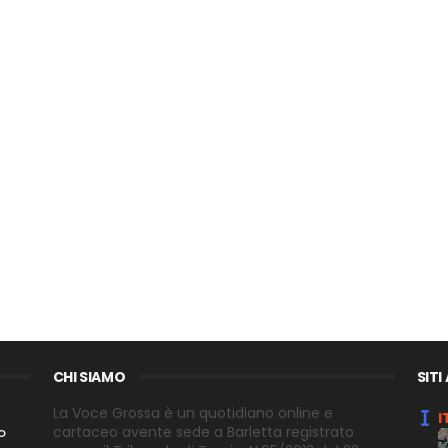
CHI SIAMO
SITI
La Voce Grossa è un quotidiano online e
I
cartaceo avente sede a Barletta registrato
o