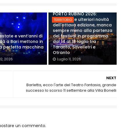
PORTO RUBINO 2026:
Annunciate ulteriori novità
TERRITORIO
dell'ottava edizione, manca
sempre meno alla partenza
estate e vent’anni di
del festival in programma
Modà a Bari mettono in
dal 14 al 18 luglio tra
a perfetta macchina
Taranto, Savelletri e
Otranto
12, 2026
Luglio 11, 2026
NEXT
Barletta, ecco l'arte del Teatro Fantasia, grande
successo lo scorso 11 settembre alla Villa Bonelli
o postare un commento.