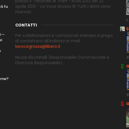
presso il Tribunale di Trani - N.05/2013 del 22
aprile 2013 - La Voce Grossa © Tutti i diritti sono
tà fu
riservati.
1
CONTATTI
S
i –
Per collaborazioni e comunicati stampa si prega
si
di contattarci all’indirizzo e-
mail:
lavocegrossa@libero.it
o
Nicola Ricchitelli
(Responsabile Commerciale e
5
Direttore
Responsabile).
G
nome?
5
G