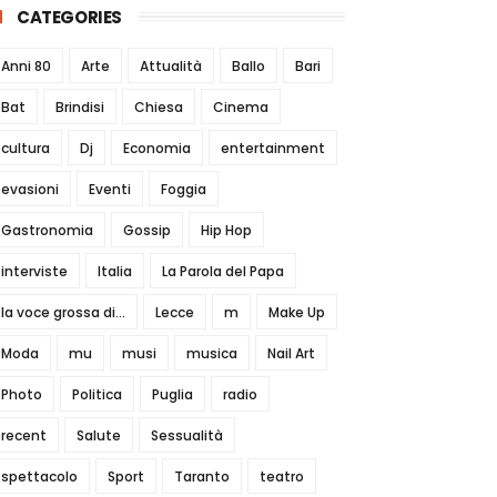
CATEGORIES
Anni 80
Arte
Attualità
Ballo
Bari
Bat
Brindisi
Chiesa
Cinema
cultura
Dj
Economia
entertainment
evasioni
Eventi
Foggia
Gastronomia
Gossip
Hip Hop
interviste
Italia
La Parola del Papa
la voce grossa di...
Lecce
m
Make Up
Moda
mu
musi
musica
Nail Art
Photo
Politica
Puglia
radio
recent
Salute
Sessualità
spettacolo
Sport
Taranto
teatro