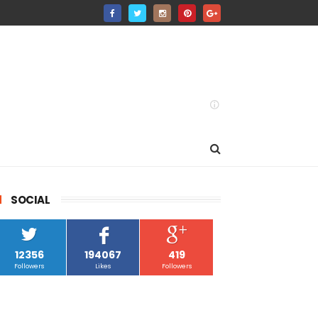
SOCIAL
12356
194067
419
Followers
Likes
Followers