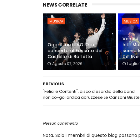
NEWS CORRELATE
MUSICA
MUSICA
Venti d’
Oggi il trio IL VOLO in
hit: i 
concerto al Fossato del
scena l
Castello di Barletta
del live
Agosto 07, 2026
Luglio 
PREVIOUS
"Felici e Contenti", disco d'esordio della band
ironico-goliardica abruzzese Le Canzoni Giuste
Nessun commento
Nota. Solo i membri di questo blog posson