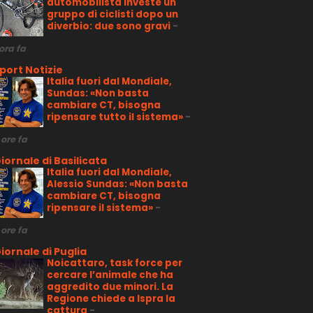
automobilista investe un
gruppo di ciclisti dopo un
diverbio: due sono gravi
-
 ora fa
port Notizie
Italia fuori dal Mondiale,
Sundas: «Non basta
cambiare CT, bisogna
ripensare tutto il sistema»
-
 ore fa
iornale di Basilicata
Italia fuori dal Mondiale,
Alessio Sundas: «Non basta
cambiare CT, bisogna
ripensare il sistema»
-
 ore fa
iornale di Puglia
Noicattaro, task force per
cercare l’animale che ha
aggredito due minori. La
Regione chiede a Ispra la
cattura
-