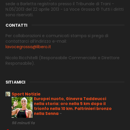
sede a Barletta registrato presso il Tribunale di Trani -
N.05/2013 del 22 aprile 2013 - La Voce Grossa © Tutti i diritti
sono riservati.
CONTATTI
Per collaborazioni e comunicati stampa si prega di
contattarci all’indirizzo e-
mail:
lavocegrossa@libero.it
Nicola Ricchitelli
(Responsabile Commerciale e Direttore
Responsabile).
SITI AMICI
Sport Notizie
Europei nuoto, Ginevra Taddeucci
nella storia: oro nella 5 km dopo il
trionfo nella 10 km. Paltrinieri bronzo
nella Senna
-
56 minuti fa