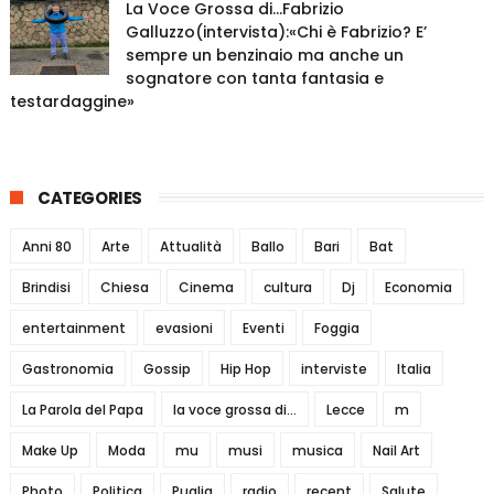
La Voce Grossa di…Fabrizio
Galluzzo(intervista):«Chi è Fabrizio? E’
sempre un benzinaio ma anche un
sognatore con tanta fantasia e
testardaggine»
CATEGORIES
Anni 80
Arte
Attualità
Ballo
Bari
Bat
Brindisi
Chiesa
Cinema
cultura
Dj
Economia
entertainment
evasioni
Eventi
Foggia
Gastronomia
Gossip
Hip Hop
interviste
Italia
La Parola del Papa
la voce grossa di...
Lecce
m
Make Up
Moda
mu
musi
musica
Nail Art
Photo
Politica
Puglia
radio
recent
Salute