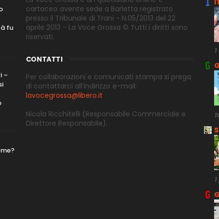
I
cartaceo avente sede a Barletta registrato
o
presso il Tribunale di Trani - N.05/2013 del 22
aprile 2013 - La Voce Grossa © Tutti i diritti sono
tà fu
riservati.
1
CONTATTI
G
i –
Per collaborazioni e comunicati stampa si prega
si
di contattarci all’indirizzo e-
mail:
lavocegrossa@libero.it
o
Nicola Ricchitelli
(Responsabile Commerciale e
1
Direttore
Responsabile).
S
nome?
1
G