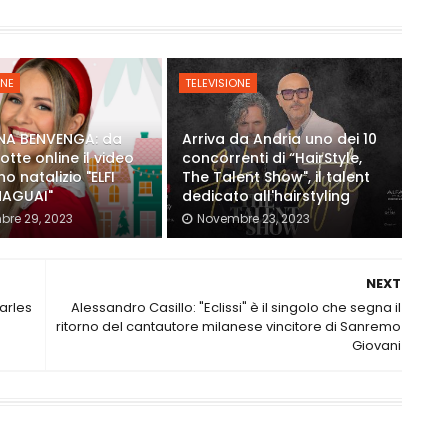
ONE
TELEVISIONE
NA BENVENGA: da
Arriva da Andria uno dei 10
tte online il video
concorrenti di “HairStyle,
o natalizio "ELFI
The Talent Show", il talent
AGUAI"
dedicato all'hairstyling
re 29, 2023
Novembre 23, 2023
NEXT
harles
Alessandro Casillo: "Eclissi" è il singolo che segna il
ritorno del cantautore milanese vincitore di Sanremo
Giovani