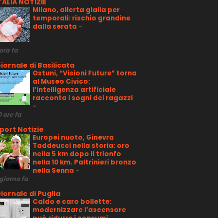
TALIA NOTIZIE
Milano, allerta gialla per
temporali: rischio grandine
dalla serata
-
 ora fa
iornale di Basilicata
Ostuni, “Visioni Future” torna
al Museo Civico:
l’intelligenza artificiale
racconta i sogni dei ragazzi
-
0 ore fa
port Notizie
Europei nuoto, Ginevra
Taddeucci nella storia: oro
nella 5 km dopo il trionfo
nella 10 km. Paltrinieri bronzo
nella Senna
-
 giorno fa
iornale di Puglia
Caldo e caro bollette:
modernizzare l’ascensore