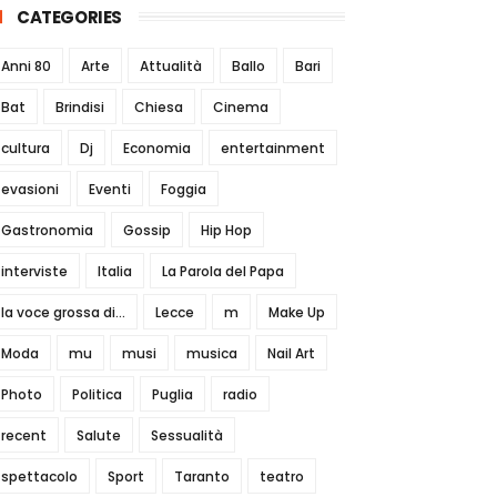
CATEGORIES
Anni 80
Arte
Attualità
Ballo
Bari
Bat
Brindisi
Chiesa
Cinema
cultura
Dj
Economia
entertainment
evasioni
Eventi
Foggia
Gastronomia
Gossip
Hip Hop
interviste
Italia
La Parola del Papa
la voce grossa di...
Lecce
m
Make Up
Moda
mu
musi
musica
Nail Art
Photo
Politica
Puglia
radio
recent
Salute
Sessualità
spettacolo
Sport
Taranto
teatro