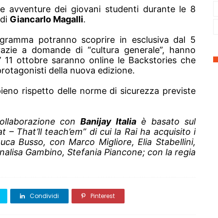
 avventure dei giovani studenti durante le 8
 di
Giancarlo Magalli
.
ogramma potranno scoprire in esclusiva dal 5
grazie a domande di “cultura generale”, hanno
l’ 11 ottobre saranno online le Backstories che
 protagonisti della nuova edizione.
pieno rispetto delle norme di sicurezza previste
 collaborazione con
Banijay Italia
è basato sul
– That’ll teach’em” di cui la Rai ha acquisito i
uca Busso, con Marco Migliore, Elia Stabellini,
nnalisa Gambino, Stefania Piancone; con la regia
Condividi
Pinterest