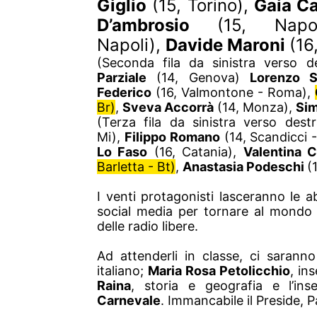
Giglio
(15, Torino)
,
Gaia C
D’ambrosio
(15, Napol
Napoli),
Davide Maroni
(16
(Seconda fila da sinistra verso 
Parziale
(14, Genova)
Lorenzo 
Federico
(16, Valmontone - Roma)
,
Br)
,
Sveva Accorrà
(14, Monza)
,
Si
(Terza fila da sinistra verso dest
Mi)
,
Filippo Romano
(14, Scandicci -
Lo Faso
(16, Catania),
Valentina C
Barletta - Bt)
,
Anastasia Podeschi
(
I venti protagonisti lasceranno le a
social media per tornare al mondo a
delle radio libere.
Ad attenderli in classe, ci sara
italiano;
Maria Rosa Petolicchio
, in
Raina
, storia e geografia e l’in
Carnevale
. Immancabile il Preside, P