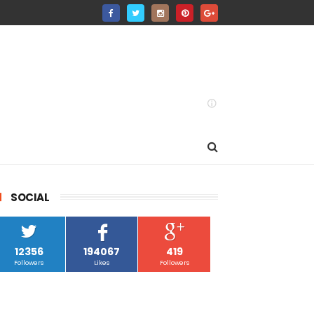
SOCIAL
12356
194067
419
Followers
Likes
Followers