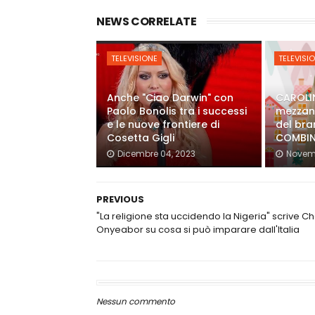
NEWS CORRELATE
TELEVISIONE
TELEVISI
Anche "Ciao Darwin" con
CAROLI
Paolo Bonolis tra i successi
mezzano
e le nuove frontiere di
del bran
Cosetta Gigli
COMBIN
Dicembre 04, 2023
Novemb
PREVIOUS
"La religione sta uccidendo la Nigeria" scrive C
Onyeabor su cosa si può imparare dall'Italia
Nessun commento