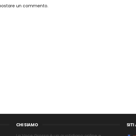
o postare un commento.
CHI SIAMO
SITI
La Voce Grossa è un quotidiano online e