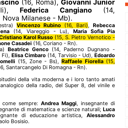
ascino
(16, Roma)
,
Giovanni Junior
i),
Federica Cangiano
(14,
, Nova Milanese - Mb)
.
destra)
Vincenzo Rubino
(16, Bari)
,
Rebecca
Sena
(14, Viareggio - Lu),
Maria Sofia Pia
Cristiano Karol Russo
(15, S. Pietro Vernotico -
mone Casadei
(16, Coriano - Rn).
ra)
Beatrice Genco
(14, Paderno Dugnano -
 Fi),
Elisa Cimbaro
(14, Tarvisio - Ud),
Edoardo
omelli
(15, Zone - Bs)
,
Raffaele Fiorella
(15,
16, Santarcangelo Di Romagna - Rn).
bitudini della vita moderna e i loro tanto amati
nalogico della radio, del Super 8, del vinile e
nno come sempre:
Andrea Maggi
, insegnante di
segnante di matematica e scienze naturali;
Luca
segnante di educazione artistica,
Alessandro
aolo Bosisio.