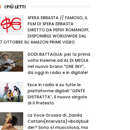
I PIÙ LETTI
SFERA EBBASTA // FAMOSO, IL
FILM DI SFERA EBBASTA
DIRETTO DA PEPSY ROMANOFF,
DISPONIBILE WORLDWIDE DAL
7 OTTOBRE SU AMAZON PRIME VIDEO
DODI BATTAGLIA: per la prima
volta insieme ad AL DI MEOLA
nel nuovo brano "ONE SKY",
da oggi in radio e in digitale!
Esce in radio e su tutte le
piattaforme digitali “GENTE
DISTRATTA”, il nuovo singolo
di Il Pretesto
La Voce Grossa di…Danila
Cattani(intervista):«Bodybuil
der? Sono sì muscolosa, ma