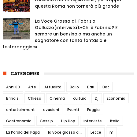
questa Roma non tornerà più grande
La Voce Grossa di…Fabrizio
Galluzzo(intervista):«Chi è Fabrizio? E’
sempre un benzinaio ma anche un
sognatore con tanta fantasia e
testardaggine»
CATEGORIES
Anni 80
Arte
Attualità
Ballo
Bari
Bat
Brindisi
Chiesa
Cinema
cultura
Dj
Economia
entertainment
evasioni
Eventi
Foggia
Gastronomia
Gossip
Hip Hop
interviste
Italia
La Parola del Papa
la voce grossa di...
Lecce
m