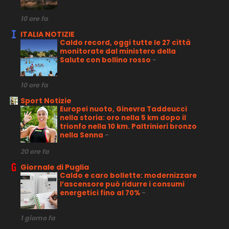
10 ore fa
ITALIA NOTIZIE
Caldo record, oggi tutte le 27 città
monitorate dal ministero della
Salute con bollino rosso
-
10 ore fa
Sport Notizie
Europei nuoto, Ginevra Taddeucci
nella storia: oro nella 5 km dopo il
trionfo nella 10 km. Paltrinieri bronzo
nella Senna
-
20 ore fa
Giornale di Puglia
Caldo e caro bollette: modernizzare
l’ascensore può ridurre i consumi
energetici fino al 70%
-
1 giorno fa