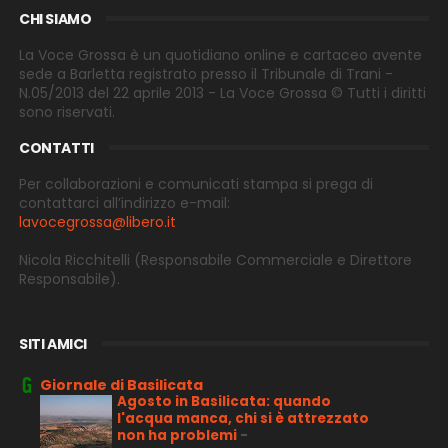
CHI SIAMO
La Voce Grossa è un quotidiano online e cartaceo avente
sede a Barletta registrato presso il Tribunale di Trani -
N.05/2013 del 22 aprile 2013 - La Voce Grossa © Tutti i diritti
sono riservati.
CONTATTI
Per collaborazioni e comunicati stampa si prega di
contattarci all’indirizzo e-
mail:
lavocegrossa@libero.it
Nicola Ricchitelli
(Responsabile Commerciale e Direttore
Responsabile).
SITI AMICI
Giornale di Basilicata
Agosto in Basilicata: quando
l'acqua manca, chi si è attrezzato
non ha problemi
-