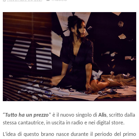
“
Tutto ha un prezzo
” è il nuovo singolo di 
Alis
, scritto dalla 
stessa cantautrice, in uscita in radio e nei digital store.
L’idea di questo brano nasce durante il periodo del primo 