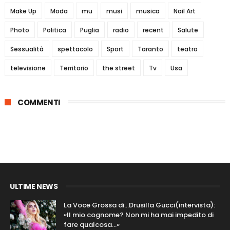
Make Up
Moda
mu
musi
musica
Nail Art
Photo
Politica
Puglia
radio
recent
Salute
Sessualità
spettacolo
Sport
Taranto
teatro
televisione
Territorio
the street
Tv
Usa
COMMENTI
ULTIME NEWS
La Voce Grossa di…Drusilla Gucci(intervista):
«Il mio cognome? Non mi ha mai impedito di
fare qualcosa…»