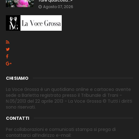
fare qualcosa…»
Agosto 07, 2026
CHI SIAMO
La Voce Grossa è un quotidiano online e cartaceo avente
sede a Barletta registrato presso il Tribunale di Trani -
N.05/2013 del 22 aprile 2013 - La Voce Grossa © Tutti i diritti
sono riservati.
CONTATTI
Per collaborazioni e comunicati stampa si prega di
contattarci all’indirizzo e-
mail: