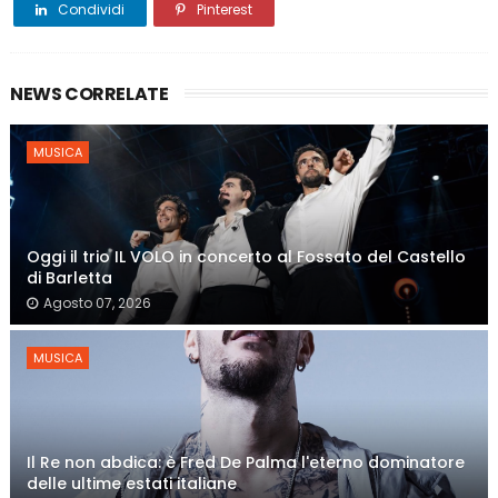
Condividi
Pinterest
NEWS CORRELATE
MUSICA
Oggi il trio IL VOLO in concerto al Fossato del Castello
di Barletta
Agosto 07, 2026
MUSICA
Il Re non abdica: è Fred De Palma l'eterno dominatore
delle ultime estati italiane