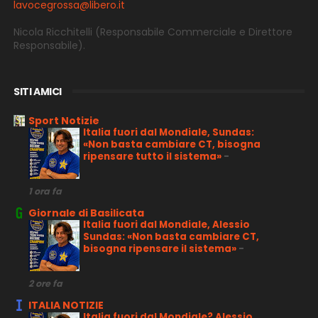
lavocegrossa@libero.it
Nicola Ricchitelli
(Responsabile Commerciale e Direttore
Responsabile).
SITI AMICI
Sport Notizie
Italia fuori dal Mondiale, Sundas:
«Non basta cambiare CT, bisogna
ripensare tutto il sistema»
-
1 ora fa
Giornale di Basilicata
Italia fuori dal Mondiale, Alessio
Sundas: «Non basta cambiare CT,
bisogna ripensare il sistema»
-
2 ore fa
ITALIA NOTIZIE
Italia fuori dal Mondiale? Alessio