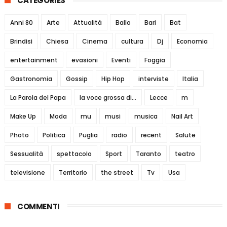
CATEGORIES
Anni 80
Arte
Attualità
Ballo
Bari
Bat
Brindisi
Chiesa
Cinema
cultura
Dj
Economia
entertainment
evasioni
Eventi
Foggia
Gastronomia
Gossip
Hip Hop
interviste
Italia
La Parola del Papa
la voce grossa di...
Lecce
m
Make Up
Moda
mu
musi
musica
Nail Art
Photo
Politica
Puglia
radio
recent
Salute
Sessualità
spettacolo
Sport
Taranto
teatro
televisione
Territorio
the street
Tv
Usa
COMMENTI