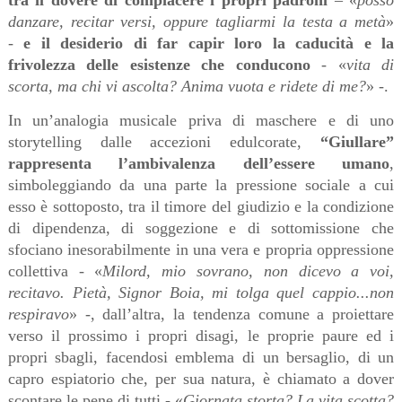
tra il dovere di compiacere i propri padroni
– «
posso
danzare, recitar versi, oppure tagliarmi la testa a metà
»
-
e il desiderio di far capir loro la caducità e la
frivolezza delle esistenze che conducono
- «
vita di
scorta, ma chi vi ascolta? Anima vuota e ridete di me?
» -.
In un’analogia musicale priva di maschere e di uno
storytelling dalle accezioni edulcorate,
“Giullare”
rappresenta l’ambivalenza dell’essere umano
,
simboleggiando da una parte la pressione sociale a cui
esso è sottoposto, tra il timore del giudizio e la condizione
di dipendenza, di soggezione e di sottomissione che
sfociano inesorabilmente in una vera e propria oppressione
collettiva - «
Milord, mio sovrano, non dicevo a voi,
recitavo. Pietà, Signor Boia, mi tolga quel cappio...non
respiravo
» -, dall’altra, la tendenza comune a proiettare
verso il prossimo i propri disagi, le proprie paure ed i
propri sbagli, facendosi emblema di un bersaglio, di un
capro espiatorio che, per sua natura, è chiamato a dover
scontare le pene di tutti - «
Giornata storta? La vita scotta?