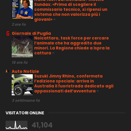
Sundas: «Prima di scegliere il
commissario tecnico, si ripensi un
sistema che non valorizza più i
giovani»
-
2 ore fa
Giornale di Puglia
Noicattaro, task force per cercare
l’animale che ha aggredito due
minori. La Regione chiede a Ispra la
cattura
-
16 ore fa
Auto Notizie
Suzuki Jimny Rhino, confermata
l’edizione speciale: arriva in
Australia il fuoristrada dedicato agli
appassionati dell’avventura
-
3 settimane fa
VISITATORI ONLINE
41,104