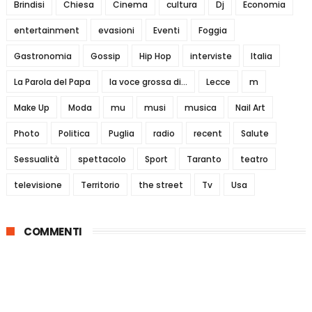
Brindisi
Chiesa
Cinema
cultura
Dj
Economia
entertainment
evasioni
Eventi
Foggia
Gastronomia
Gossip
Hip Hop
interviste
Italia
La Parola del Papa
la voce grossa di...
Lecce
m
Make Up
Moda
mu
musi
musica
Nail Art
Photo
Politica
Puglia
radio
recent
Salute
Sessualità
spettacolo
Sport
Taranto
teatro
televisione
Territorio
the street
Tv
Usa
COMMENTI