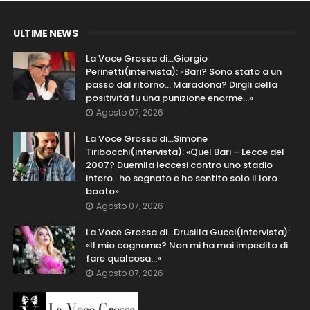
ULTIME NEWS
La Voce Grossa di…Giorgio
Perinetti(intervista): «Bari? Sono stato a un
passo dal ritorno... Maradona? Dirgli della
positività fu una punizione enorme…»
Agosto 07, 2026
La Voce Grossa di…Simone
Tiribocchi(intervista): «Quel Bari – Lecce del
2007? Duemila leccesi contro uno stadio
intero...ho segnato e ho sentito solo il loro
boato»
Agosto 07, 2026
La Voce Grossa di…Drusilla Gucci(intervista):
«Il mio cognome? Non mi ha mai impedito di
fare qualcosa…»
Agosto 07, 2026