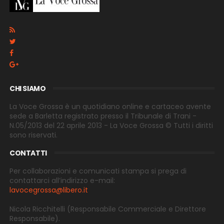
CHI SIAMO
La Voce Grossa è un quotidiano online e cartaceo avente
sede a Barletta registrato presso il Tribunale di Trani -
N.05/2013 del 22 aprile 2013 - La Voce Grossa © Tutti i diritti
sono riservati.
CONTATTI
Per collaborazioni e comunicati stampa si prega di
contattarci all’indirizzo e-
mail:
lavocegrossa@libero.it
Nicola Ricchitelli
(Responsabile Commerciale e Direttore
Responsabile).