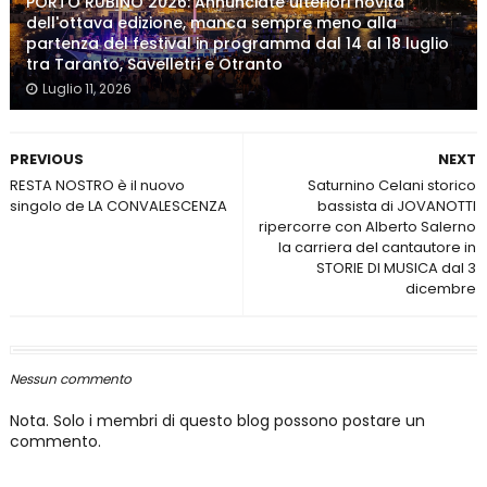
PORTO RUBINO 2026: Annunciate ulteriori novità
dell'ottava edizione, manca sempre meno alla
partenza del festival in programma dal 14 al 18 luglio
tra Taranto, Savelletri e Otranto
Luglio 11, 2026
PREVIOUS
NEXT
RESTA NOSTRO è il nuovo
Saturnino Celani storico
singolo de LA CONVALESCENZA
bassista di JOVANOTTI
ripercorre con Alberto Salerno
la carriera del cantautore in
STORIE DI MUSICA dal 3
dicembre
Nessun commento
Nota. Solo i membri di questo blog possono postare un
commento.