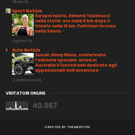
18 ore fa
Sport Notizie
Europei nuoto, Ginevra Taddeucci
nella storia: oro nella 5 km dopo il
trionfo nella 10 km. Paltrinieri bronzo
nella Senna
-
2 giorni fa
Auto Notizie
Suzuki Jimny Rhino, confermata
l’edizione speciale: arriva in
Australia il fuoristrada dedicato agli
appassionati dell’avventura
-
3 settimane fa
VISITATORI ONLINE
40,867
CREATED BY
THEMEXPOSE