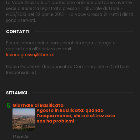
La Voce Grossa è un quotidiano online e cartaceo avente
sede a Barletta registrato presso il Tribunale di Trani -
N.05/2013 del 22 aprile 2013 - La Voce Grossa © Tutti i diritti
sono riservati.
CONTATTI
Per collaborazioni e comunicati stampa si prega di
contattarci all’indirizzo e-
mail:
lavocegrossa@libero.it
Nicola Ricchitelli
(Responsabile Commerciale e Direttore
Responsabile).
SITI AMICI
Giornale di Basilicata
Agosto in Basilicata: quando
l'acqua manca, chi si è attrezzato
non ha problemi
-
11 ore fa