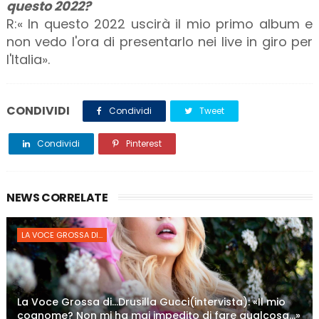
questo 2022?
R:« In questo 2022 uscirà il mio primo album e
non vedo l'ora di presentarlo nei live in giro per
l'Italia».
CONDIVIDI
Condividi
Tweet
Condividi
Pinterest
NEWS CORRELATE
LA VOCE GROSSA DI...
La Voce Grossa di…Drusilla Gucci(intervista): «Il mio
cognome? Non mi ha mai impedito di fare qualcosa…»