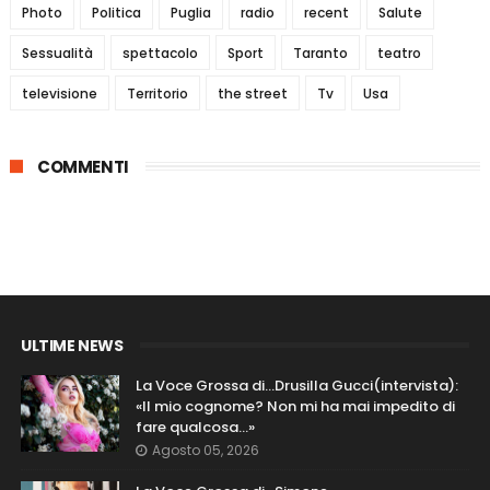
Photo
Politica
Puglia
radio
recent
Salute
Sessualità
spettacolo
Sport
Taranto
teatro
televisione
Territorio
the street
Tv
Usa
COMMENTI
ULTIME NEWS
La Voce Grossa di…Drusilla Gucci(intervista):
«Il mio cognome? Non mi ha mai impedito di
fare qualcosa…»
Agosto 05, 2026