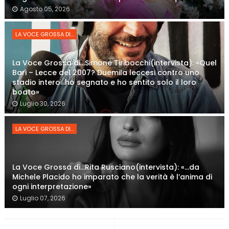
Agosto 05, 2026
LA VOCE GROSSA DI...
La Voce Grossa di…Simone Tiribocchi(intervista): «Quel
Bari – Lecce del 2007? Duemila leccesi contro uno
stadio intero...ho segnato e ho sentito solo il loro
boato»
Luglio 30, 2026
LA VOCE GROSSA DI...
La Voce Grossa di…Rita Rusciano(intervista): «…da
Michele Placido ho imparato che la verità è l’anima di
ogni interpretazione»
Luglio 07, 2026