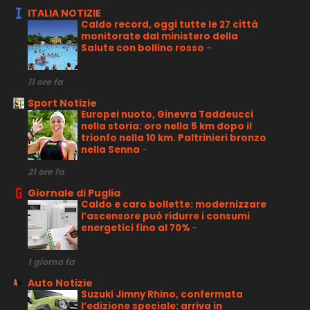
ITALIA NOTIZIE
Caldo record, oggi tutte le 27 città
monitorate dal ministero della
Salute con bollino rosso
-
11 ore fa
Sport Notizie
Europei nuoto, Ginevra Taddeucci
nella storia: oro nella 5 km dopo il
trionfo nella 10 km. Paltrinieri bronzo
nella Senna
-
21 ore fa
Giornale di Puglia
Caldo e caro bollette: modernizzare
l’ascensore può ridurre i consumi
energetici fino al 70%
-
1 giorno fa
Auto Notizie
Suzuki Jimny Rhino, confermata
l’edizione speciale: arriva in