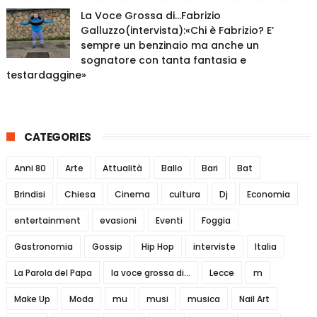
La Voce Grossa di…Fabrizio
Galluzzo(intervista):«Chi è Fabrizio? E’
sempre un benzinaio ma anche un
sognatore con tanta fantasia e
testardaggine»
CATEGORIES
Anni 80
Arte
Attualità
Ballo
Bari
Bat
Brindisi
Chiesa
Cinema
cultura
Dj
Economia
entertainment
evasioni
Eventi
Foggia
Gastronomia
Gossip
Hip Hop
interviste
Italia
La Parola del Papa
la voce grossa di...
Lecce
m
Make Up
Moda
mu
musi
musica
Nail Art