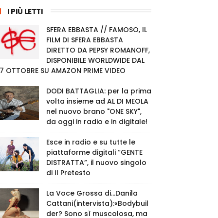
I PIÙ LETTI
SFERA EBBASTA // FAMOSO, IL
FILM DI SFERA EBBASTA
DIRETTO DA PEPSY ROMANOFF,
DISPONIBILE WORLDWIDE DAL
7 OTTOBRE SU AMAZON PRIME VIDEO
DODI BATTAGLIA: per la prima
volta insieme ad AL DI MEOLA
nel nuovo brano "ONE SKY",
da oggi in radio e in digitale!
Esce in radio e su tutte le
piattaforme digitali “GENTE
DISTRATTA”, il nuovo singolo
di Il Pretesto
La Voce Grossa di…Danila
Cattani(intervista):«Bodybuil
der? Sono sì muscolosa, ma