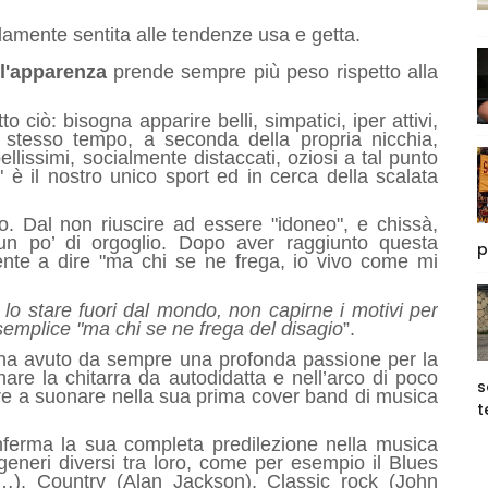
amente sentita alle tendenze usa e getta.
l'apparenza
prende sempre più peso rispetto alla
to ciò: bisogna apparire belli, simpatici, iper attivi,
 stesso tempo, a seconda della propria nicchia,
llissimi, socialmente distaccati, oziosi a tal punto
" è il nostro unico sport ed in cerca della scalata
o. Dal non riuscire ad essere "idoneo", e chissà,
un po’ di orgoglio. Dopo aver raggiunto questa
p
ente a dire "ma chi se ne frega, io vivo come mi
 lo stare fuori dal mondo, non capirne i motivi per
n semplice "ma chi se ne frega del disagio
”.
ha avuto da sempre una profonda passione per la
nare la chitarra da autodidatta e nell’arco di poco
s
are a suonare nella sua prima cover band di musica
t
nferma la sua completa predilezione nella musica
generi diversi tra loro, come per esempio il Blues
…), Country (Alan Jackson), Classic rock (John