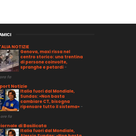
 AMICI
TALIA NOTIZIE
Genova, maxi rissa nel
centro storico: una trentina
di persone coinvolte,
spranghe e petardi
-
 ora fa
port Notizie
Italia fuori dal Mondiale,
Sundas: «Non basta
cambiare CT, bisogna
ripensare tutto il sistema»
-
 ore fa
iornale di Basilicata
Italia fuori dal Mondiale,
Alessio Sundas: «Non basta