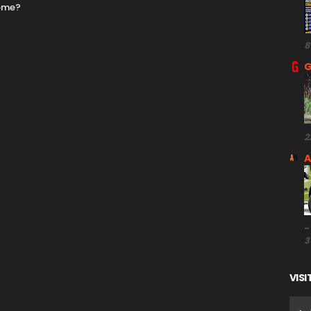
nome?
8
G
2
A
-
3
VISI