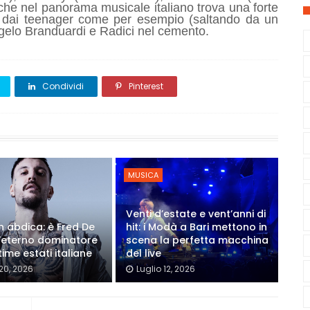
che nel panorama musicale italiano trova una forte
i dai teenager come per esempio (saltando da un
ngelo Branduardi e Radici nel cemento.
Condividi
Pinterest
MUSICA
Venti d’estate e vent’anni di
on abdica: è Fred De
hit: i Modà a Bari mettono in
'eterno dominatore
scena la perfetta macchina
time estati italiane
del live
 20, 2026
Luglio 12, 2026