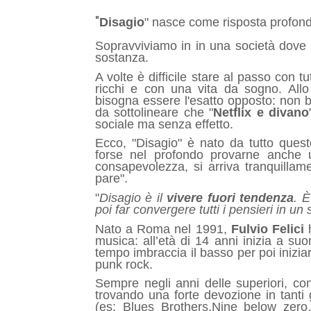
"
Disagio
" nasce come risposta profond
Sopravviviamo in in una società dove
sostanza.
A volte è difficile stare al passo con tut
ricchi e con una vita da sogno. Allo
bisogna essere l'esatto opposto: non be
da sottolineare che "
Netflix e divano
sociale ma senza effetto.
Ecco, "Disagio" è nato da tutto quest
forse nel profondo provarne anche 
consapevolezza, si arriva tranquillam
pare".
"
Disagio è il
vivere fuori tendenza
. È
poi far convergere tutti i pensieri in u
Nato a Roma nel 1991,
Fulvio Felici
musica: all’età di 14 anni inizia a suo
tempo imbraccia il basso per poi inizi
punk rock.
Sempre negli anni delle superiori, co
trovando una forte devozione in tanti 
(es: Blues Brothers,Nine below zero