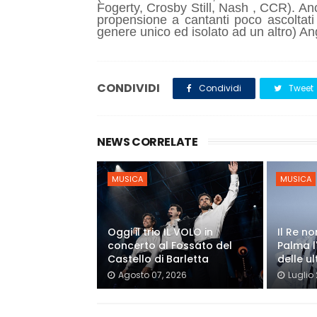
Fogerty, Crosby Still, Nash , CCR). An
propensione a cantanti poco ascoltat
genere unico ed isolato ad un altro) A
CONDIVIDI
Condividi
Tweet
NEWS CORRELATE
MUSICA
MUSICA
Oggi il trio IL VOLO in
Il Re n
concerto al Fossato del
Palma l
Castello di Barletta
delle ul
Agosto 07, 2026
Luglio