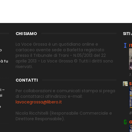
CHI SIAMO
SITI
La Voce Grossa è un quotidiano online e
I
cartaceo avente sede a Barletta registrato
o
presso il Tribunale di Trani - N.05/2013 del 22
aprile 2013 - La Voce Grossa © Tutti i diritti sono
tà fu
riservati.
1
CONTATTI
S
i –
Per collaborazioni e comunicati stampa si prega
si
di contattarci all’indirizzo e-
mail:
lavocegrossa@libero.it
o
Nicola Ricchitelli
(Responsabile Commerciale e
8
Direttore
Responsabile).
G