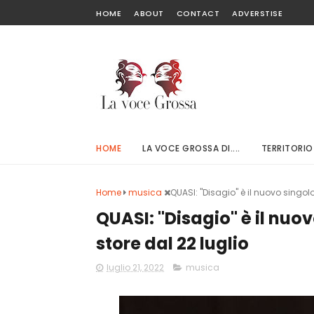
HOME
ABOUT
CONTACT
ADVERSTISE
HOME
LA VOCE GROSSA DI....
TERRITORIO
Home
musica
QUASI: "Disagio" è il nuovo singolo 
QUASI: "Disagio" è il nuov
store dal 22 luglio
luglio 21, 2022
musica