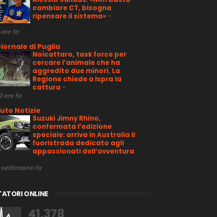
cambiare CT, bisogna
ripensare il sistema»
-
 ore fa
iornale di Puglia
Noicattaro, task force per
cercare l’animale che ha
aggredito due minori. La
Regione chiede a Ispra la
cattura
-
2 ore fa
uto Notizie
Suzuki Jimny Rhino,
confermata l’edizione
speciale: arriva in Australia il
fuoristrada dedicato agli
appassionati dell’avventura
 settimane fa
TATORI ONLINE
41,378