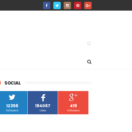
SOCIAL
12356
194067
419
Followers
Likes
Followers