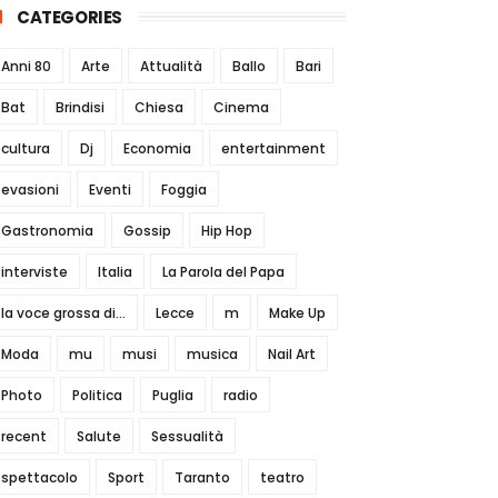
CATEGORIES
Anni 80
Arte
Attualità
Ballo
Bari
Bat
Brindisi
Chiesa
Cinema
cultura
Dj
Economia
entertainment
evasioni
Eventi
Foggia
Gastronomia
Gossip
Hip Hop
interviste
Italia
La Parola del Papa
la voce grossa di...
Lecce
m
Make Up
Moda
mu
musi
musica
Nail Art
Photo
Politica
Puglia
radio
recent
Salute
Sessualità
spettacolo
Sport
Taranto
teatro