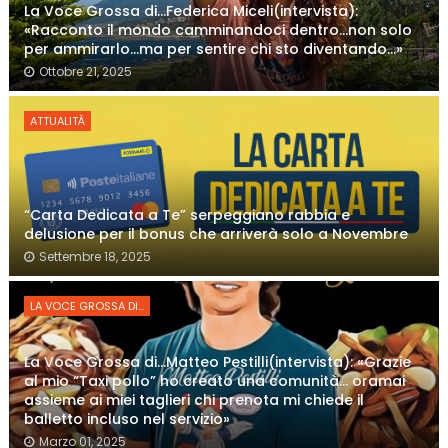
La Voce Grossa di…Federica Miceli(intervista):
«Racconto il mondo camminandoci dentro…non solo
per ammirarlo…ma per sentire chi sto diventando…»
Ottobre 21, 2025
ATTUALITÀ
“Carta Dedicata a Te” serpeggiano rabbia e
delusione per il bonus che arriverà solo a Novembre
Settembre 18, 2025
LA VOCE GROSSA DI...
La Voce Grossa di…Matteo Pestilli(intervista): «Grazie
al mio “Taxi pollo” ho creato una comunità… oramai
assieme ai miei taglieri chi prenota mi chiede il
balletto incluso nel servizio»
Marzo 01, 2025