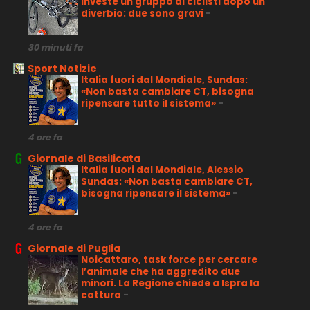
investe un gruppo di ciclisti dopo un
diverbio: due sono gravi
-
30 minuti fa
Sport Notizie
Italia fuori dal Mondiale, Sundas:
«Non basta cambiare CT, bisogna
ripensare tutto il sistema»
-
4 ore fa
Giornale di Basilicata
Italia fuori dal Mondiale, Alessio
Sundas: «Non basta cambiare CT,
bisogna ripensare il sistema»
-
4 ore fa
Giornale di Puglia
Noicattaro, task force per cercare
l’animale che ha aggredito due
minori. La Regione chiede a Ispra la
cattura
-