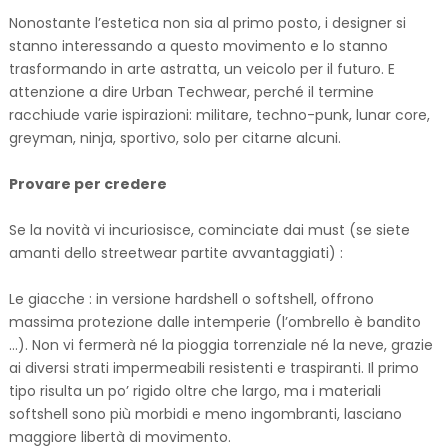
Nonostante l’estetica non sia al primo posto, i designer si
stanno interessando a questo movimento e lo stanno
trasformando in arte astratta, un veicolo per il futuro. E
attenzione a dire Urban Techwear, perché il termine
racchiude varie ispirazioni: militare, techno-punk, lunar core,
greyman, ninja, sportivo, solo per citarne alcuni.
Provare per credere
Se la novità vi incuriosisce, cominciate dai must (se siete
amanti dello streetwear partite avvantaggiati) :
Le giacche : in versione hardshell o softshell, offrono
massima protezione dalle intemperie (l’ombrello è bandito
…). Non vi fermerà né la pioggia torrenziale né la neve, grazie
ai diversi strati impermeabili resistenti e traspiranti. Il primo
tipo risulta un po’ rigido oltre che largo, ma i materiali
softshell sono più morbidi e meno ingombranti, lasciano
maggiore libertà di movimento.