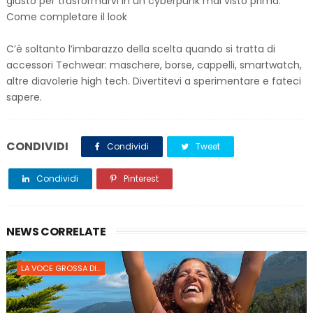
giusto per trasformarvi in un cyberpunk mai visto prima.
Come completare il look
C’è soltanto l’imbarazzo della scelta quando si tratta di
accessori Techwear: maschere, borse, cappelli, smartwatch,
altre diavolerie high tech. Divertitevi a sperimentare e fateci
sapere.
CONDIVIDI
Condividi
Tweet
Condividi
Pinterest
NEWS CORRELATE
LA VOCE GROSSA DI...