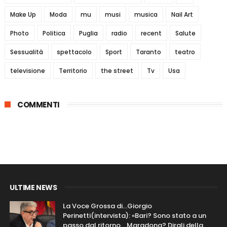
Make Up
Moda
mu
musi
musica
Nail Art
Photo
Politica
Puglia
radio
recent
Salute
Sessualità
spettacolo
Sport
Taranto
teatro
televisione
Territorio
the street
Tv
Usa
COMMENTI
ULTIME NEWS
La Voce Grossa di…Giorgio
Perinetti(intervista): «Bari? Sono stato a un
passo dal ritorno... Maradona? Dirgli della