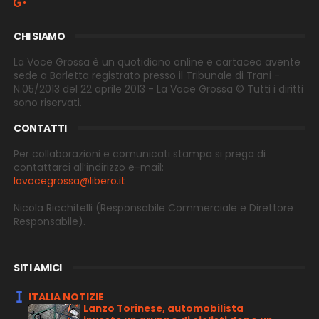
CHI SIAMO
La Voce Grossa è un quotidiano online e cartaceo avente
sede a Barletta registrato presso il Tribunale di Trani -
N.05/2013 del 22 aprile 2013 - La Voce Grossa © Tutti i diritti
sono riservati.
CONTATTI
Per collaborazioni e comunicati stampa si prega di
contattarci all’indirizzo e-
mail:
lavocegrossa@libero.it
Nicola Ricchitelli
(Responsabile Commerciale e Direttore
Responsabile).
SITI AMICI
ITALIA NOTIZIE
Lanzo Torinese, automobilista