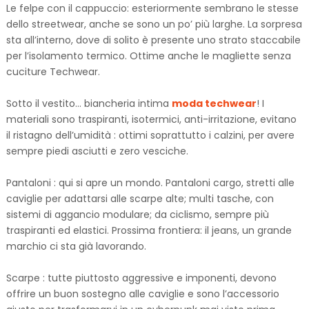
Le felpe con il cappuccio: esteriormente sembrano le stesse
dello streetwear, anche se sono un po’ più larghe. La sorpresa
sta all’interno, dove di solito è presente uno strato staccabile
per l’isolamento termico. Ottime anche le magliette senza
cuciture Techwear.
Sotto il vestito… biancheria intima
moda techwear
! I
materiali sono traspiranti, isotermici, anti-irritazione, evitano
il ristagno dell’umidità : ottimi soprattutto i calzini, per avere
sempre piedi asciutti e zero vesciche.
Pantaloni : qui si apre un mondo. Pantaloni cargo, stretti alle
caviglie per adattarsi alle scarpe alte; multi tasche, con
sistemi di aggancio modulare; da ciclismo, sempre più
traspiranti ed elastici. Prossima frontiera: il jeans, un grande
marchio ci sta già lavorando.
Scarpe : tutte piuttosto aggressive e imponenti, devono
offrire un buon sostegno alle caviglie e sono l’accessorio