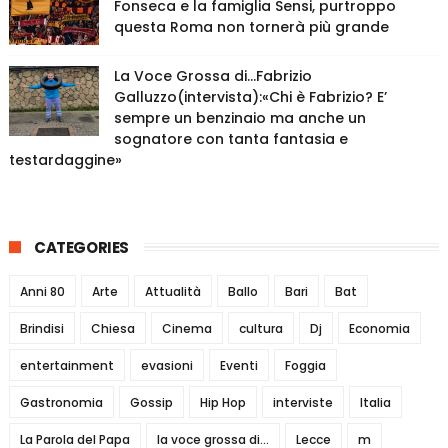
Fonseca e la famiglia Sensi, purtroppo
questa Roma non tornerà più grande
La Voce Grossa di…Fabrizio
Galluzzo(intervista):«Chi è Fabrizio? E’
sempre un benzinaio ma anche un
sognatore con tanta fantasia e
testardaggine»
CATEGORIES
Anni 80
Arte
Attualità
Ballo
Bari
Bat
Brindisi
Chiesa
Cinema
cultura
Dj
Economia
entertainment
evasioni
Eventi
Foggia
Gastronomia
Gossip
Hip Hop
interviste
Italia
La Parola del Papa
la voce grossa di...
Lecce
m