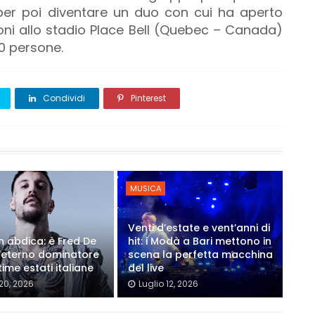
per poi diventare un duo con cui ha aperto
oni allo stadio Place Bell (Quebec – Canada)
00 persone.
Condividi
Pinterest
MUSICA
Venti d’estate e vent’anni di
on abdica: è Fred De
hit: i Modà a Bari mettono in
'eterno dominatore
scena la perfetta macchina
time estati italiane
del live
 20, 2026
Luglio 12, 2026