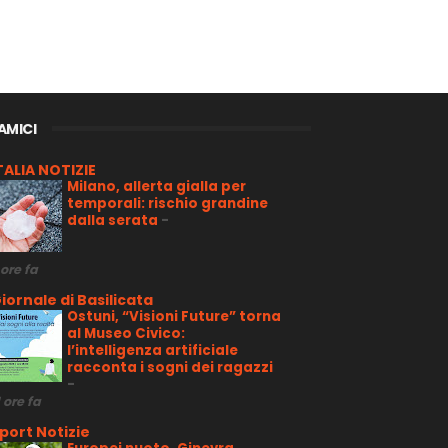
 AMICI
TALIA NOTIZIE
Milano, allerta gialla per
temporali: rischio grandine
dalla serata
-
 ore fa
iornale di Basilicata
Ostuni, “Visioni Future” torna
al Museo Civico:
l’intelligenza artificiale
racconta i sogni dei ragazzi
-
1 ore fa
port Notizie