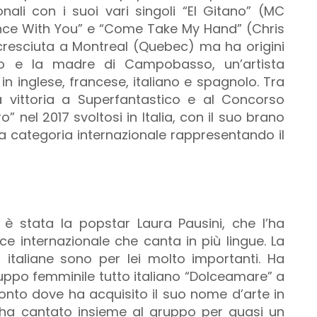
onali con i suoi vari singoli “El Gitano” (MC
nce With You” e “Come Take My Hand” (Chris
 cresciuta a Montreal (Quebec) ma ha origini
nto e la madre di Campobasso, un’artista
 in inglese, francese, italiano e spagnolo. Tra
a vittoria a Superfantastico e al Concorso
” nel 2017 svoltosi in Italia, con il suo brano
ella categoria internazionale rappresentando il
 è stata la popstar Laura Pausini, che l’ha
ce internazionale che canta in più lingue. La
 italiane sono per lei molto importanti. Ha
ppo femminile tutto italiano “Dolceamare” a
ronto dove ha acquisito il suo nome d’arte in
a ha cantato insieme al gruppo per quasi un