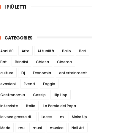
I PIÙ LETTI
CATEGORIES
Anni 80
Arte
Attualità
Ballo
Bari
Bat
Brindisi
Chiesa
Cinema
cultura
Dj
Economia
entertainment
evasioni
Eventi
Foggia
Gastronomia
Gossip
Hip Hop
interviste
Italia
La Parola del Papa
la voce grossa di...
Lecce
m
Make Up
Moda
mu
musi
musica
Nail Art