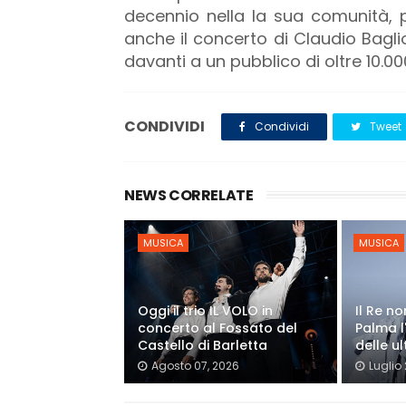
decennio nella la sua comunità, 
anche il concerto di Claudio Bagli
davanti a un pubblico di oltre 10.0
CONDIVIDI
Condividi
Tweet
NEWS CORRELATE
MUSICA
MUSICA
Oggi il trio IL VOLO in
Il Re n
concerto al Fossato del
Palma l
Castello di Barletta
delle ul
Agosto 07, 2026
Luglio