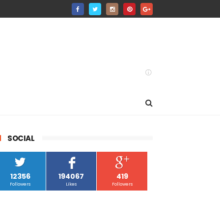
SOCIAL
12356
194067
419
Followers
Likes
Followers