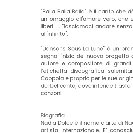
"Baila Baila Baila" è il canto che
un omaggio all'amore vero, che es
liberi ..... "lasciamoci andare sen
all'infinito".
"Dansons Sous La Lune" è un bra
segna l'inizio del nuovo progetto 
autore e compositore di grandi
l’etichetta discografica salerni
Coppola e proprio per le sue origini 
del bel canto, dove intende trasfer
canzoni.
Biografia
Nadia Dolce è il nome d'arte di Na
artista internazionale. E’ conos