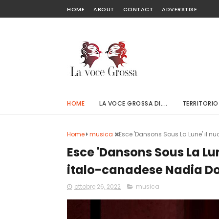
HOME
ABOUT
CONTACT
ADVERSTISE
HOME
LA VOCE GROSSA DI....
TERRITORIO
Home
musica
Esce 'Dansons Sous La Lune' il nu
Esce 'Dansons Sous La Lune
italo-canadese Nadia D
ottobre 26, 2022
musica