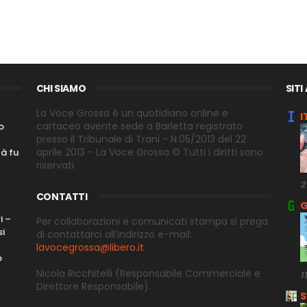
CHI SIAMO
SITI
La Voce Grossa è un quotidiano online e
I
cartaceo avente sede a Barletta registrato
o
presso il Tribunale di Trani - N.05/2013 del 22
aprile 2013 - La Voce Grossa © Tutti i diritti sono
tà fu
riservati.
2
CONTATTI
G
i –
Per collaborazioni e comunicati stampa si prega
si
di contattarci all’indirizzo e-
mail:
lavocegrossa@libero.it
o
Nicola Ricchitelli
(Responsabile Commerciale e
1
Direttore
Responsabile).
S