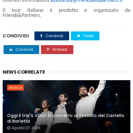
Ulteriori informazioni
assistenza@friendsandpartners.it
Il tour italiano è prodotto e organizzato da
Friends&Partners.
CONDIVIDI
Condividi
Tweet
Condividi
Pinterest
NEWS CORRELATE
MUSICA
Oggi il trio IL VOLO in concerto al Fossato del Castello
di Barletta
Agosto 07, 2026