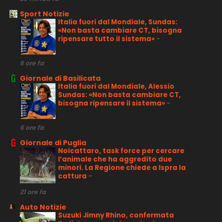
Sport Notizie
Italia fuori dal Mondiale, Sundas:
«Non basta cambiare CT, bisogna
ripensare tutto il sistema»
-
6 ore fa
Giornale di Basilicata
Italia fuori dal Mondiale, Alessio
Sundas: «Non basta cambiare CT,
bisogna ripensare il sistema»
-
6 ore fa
Giornale di Puglia
Noicattaro, task force per cercare
l’animale che ha aggredito due
minori. La Regione chiede a Ispra la
cattura
-
21 ore fa
Auto Notizie
Suzuki Jimny Rhino, confermata