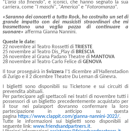
“
L’aria sta finendo
”, e iconici, che hanno segnato la sua
carriera, come "
I maschi
", "
America
" e “
Fotoromanza
”.
«Saranno dei concerti a tutto Rock, ho costruito un set di
grande impatto con dei musicisti straordinari che mi
trasmettono una voglia pazza di continuare a
suonare»
afferma Gianna Nannini.
Queste le date:
22 novembre al Teatro Rossetti di
TRIESTE
25 novembre al Teatro Dis_Play di
BRESCIA
26 novembre al Grana Padano Theatre di
MANTOVA
28 novembre al Teatro Carlo Felice di
GENOVA
Il tour proseguirà in
Svizzera
l’1 dicembre all’Hallenstadion
di Zurigo e il 2 dicembre Theatre Du Leman di Ginevra.
I biglietti sono disponibili su Ticketone e sui circuiti di
prevendita abituali.
Per partecipare agli spettacoli nei teatri di novembre tutti i
possessori di un biglietto precedentemente acquistato per
il tour nei palasport dovranno confermare la loro
partecipazione in anticipo su questa
pagina
https://www.clappit.com/gianna-nannini-2022/
.
Tutte le informazioni sui biglietti sono disponibili al
seguente link:
www.friendsandpartners.it
.