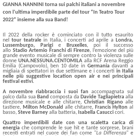
GIANNA NANNINI torna sui palchi italiani a novembre
con l’ultima imperdibile parte del tour “In Teatro Tour
2022” insieme alla sua Band!
Il 2022 della rocker è cominciato con il tutto esaurito
nel
tour teatrale
in Italia, i concerti ad aprile a
Londra,
Lussemburgo, Parigi
e
Bruxelles
, poi il successo
allo
Stadio Artemio Franchi di Firenze
, l’emozione del più
grande evento musicale di sempre contro la violenza sulle
donne
UNA.NESSUNA.CENTOMILA
alla RCF Arena Reggio
Emilia (Campovolo), ben 10 date in
Germania
davanti a
migliaia di spettatori in due settimane
e i concerti
in Italia
nelle più suggestive location open air e nei principali
festival estivi
.
A novembre riabbraccia i suoi fan
accompagnata sul
palco dalla sua
Band
composta da
Davide Tagliapietra
alla
direzione musicale e alle chitarre,
Christian Rigano
alle
tastiere,
Milton McDonald
alle chitarre,
Francis Hylton
al
basso,
Steve Barney
alla batteria,
Isabella Casucci
cori.
Quattro imperdibili date con una scaletta carica di
energia
che comprende le sue hit e tante sorprese, brani
recenti entrati nel cuore dei fan come "
La Differenza
" e