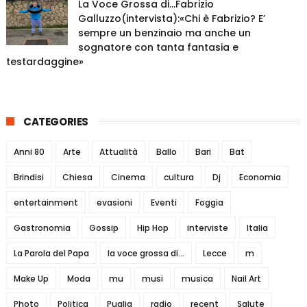
La Voce Grossa di…Fabrizio
Galluzzo(intervista):«Chi è Fabrizio? E’
sempre un benzinaio ma anche un
sognatore con tanta fantasia e
testardaggine»
CATEGORIES
Anni 80
Arte
Attualità
Ballo
Bari
Bat
Brindisi
Chiesa
Cinema
cultura
Dj
Economia
entertainment
evasioni
Eventi
Foggia
Gastronomia
Gossip
Hip Hop
interviste
Italia
La Parola del Papa
la voce grossa di...
Lecce
m
Make Up
Moda
mu
musi
musica
Nail Art
Photo
Politica
Puglia
radio
recent
Salute