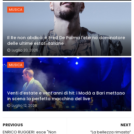
MUSICA
Il Re non abdica: è Fred De Palma l'eterno dominatore
delle ultime estati italiane
Luglio 20, 2026
MUSICA
Venti d’estate e vent’anni di hit: i Modà a Bari mettono
in scena la perfetta macchina del live
Luglio 12, 2026
PREVIOUS
NEXT
ENRICO RUGGERI: esce "Non
“La bellezza rimasta”