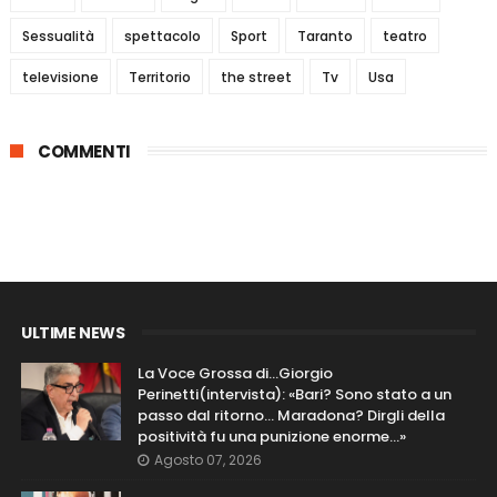
Sessualità
spettacolo
Sport
Taranto
teatro
televisione
Territorio
the street
Tv
Usa
COMMENTI
ULTIME NEWS
La Voce Grossa di…Giorgio
Perinetti(intervista): «Bari? Sono stato a un
passo dal ritorno... Maradona? Dirgli della
positività fu una punizione enorme…»
Agosto 07, 2026