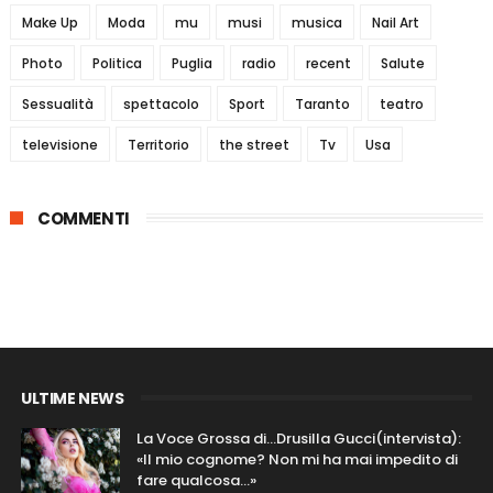
Make Up
Moda
mu
musi
musica
Nail Art
Photo
Politica
Puglia
radio
recent
Salute
Sessualità
spettacolo
Sport
Taranto
teatro
televisione
Territorio
the street
Tv
Usa
COMMENTI
ULTIME NEWS
La Voce Grossa di…Drusilla Gucci(intervista):
«Il mio cognome? Non mi ha mai impedito di
fare qualcosa…»