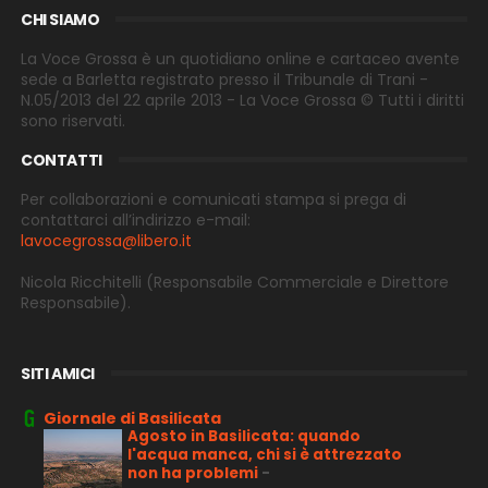
CHI SIAMO
La Voce Grossa è un quotidiano online e cartaceo avente
sede a Barletta registrato presso il Tribunale di Trani -
N.05/2013 del 22 aprile 2013 - La Voce Grossa © Tutti i diritti
sono riservati.
CONTATTI
Per collaborazioni e comunicati stampa si prega di
contattarci all’indirizzo e-
mail:
lavocegrossa@libero.it
Nicola Ricchitelli
(Responsabile Commerciale e Direttore
Responsabile).
SITI AMICI
Giornale di Basilicata
Agosto in Basilicata: quando
l'acqua manca, chi si è attrezzato
non ha problemi
-