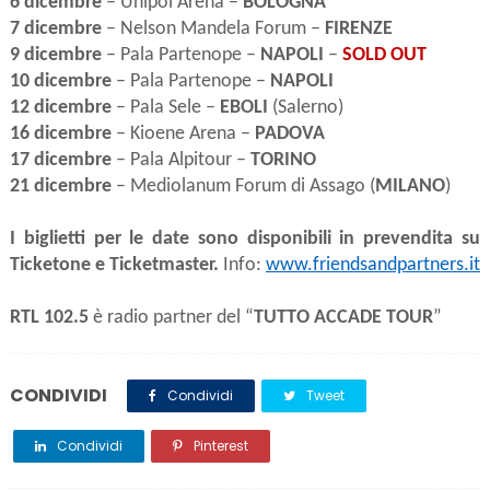
6 dicembre
– Unipol Arena –
BOLOGNA
7 dicembre
– Nelson Mandela Forum –
FIRENZE
9 dicembre
– Pala Partenope –
NAPOLI
–
SOLD OUT
10 dicembre
– Pala Partenope –
NAPOLI
12 dicembre
– Pala Sele –
EBOLI
(Salerno)
16 dicembre
– Kioene Arena –
PADOVA
17 dicembre
– Pala Alpitour –
TORINO
21 dicembre
– Mediolanum Forum di Assago (
MILANO
)
I biglietti per le date sono disponibili in prevendita su
Ticketone e Ticketmaster
.
Info:
www.friendsandpartners.it
RTL 102.5
è radio partner del “
TUTTO ACCADE TOUR
”
CONDIVIDI
Condividi
Tweet
Condividi
Pinterest