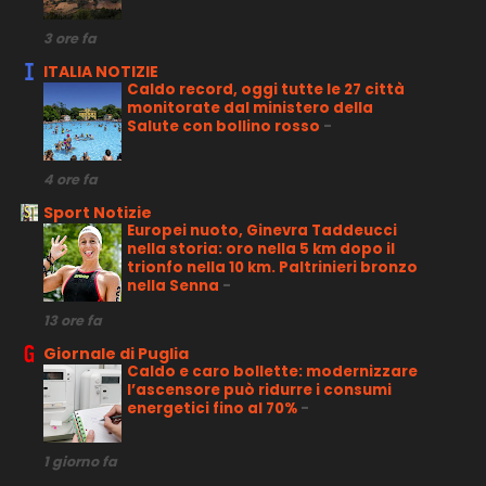
3 ore fa
ITALIA NOTIZIE
Caldo record, oggi tutte le 27 città
monitorate dal ministero della
Salute con bollino rosso
-
4 ore fa
Sport Notizie
Europei nuoto, Ginevra Taddeucci
nella storia: oro nella 5 km dopo il
trionfo nella 10 km. Paltrinieri bronzo
nella Senna
-
13 ore fa
Giornale di Puglia
Caldo e caro bollette: modernizzare
l’ascensore può ridurre i consumi
energetici fino al 70%
-
1 giorno fa