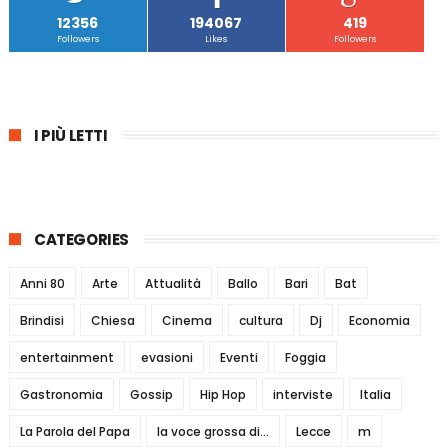
12356
194067
419
Followers
Likes
Followers
I PIÙ LETTI
CATEGORIES
Anni 80
Arte
Attualità
Ballo
Bari
Bat
Brindisi
Chiesa
Cinema
cultura
Dj
Economia
entertainment
evasioni
Eventi
Foggia
Gastronomia
Gossip
Hip Hop
interviste
Italia
La Parola del Papa
la voce grossa di...
Lecce
m