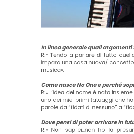
In linea generale quali argomenti t
R:« Tendo a parlare di tutto que
imparo una cosa nuova/ concetto, m
musica».
Come nasce No One e perché sopr
R:« L’idea del nome è nata insieme
uno dei miei primi tatuaggi che ho 
parole da “fidati di nessuno” a “fida
Dove pensi di poter arrivare in fut
R:« Non saprei…non ho la presun