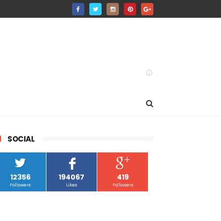
SOCIAL
12356
194067
419
Followers
Likes
Followers