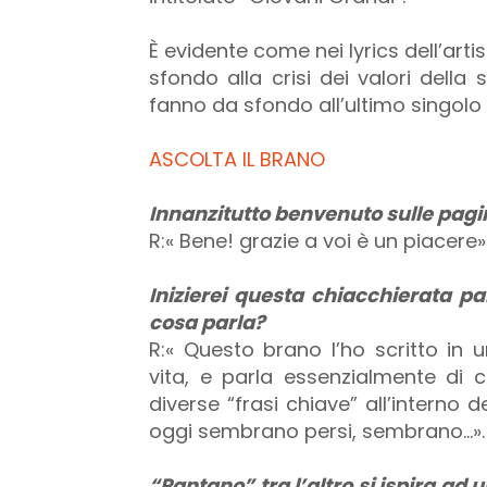
È evidente come nei lyrics dell’ar
sfondo alla crisi dei valori della
fanno da sfondo all’ultimo singol
ASCOLTA IL BRANO
Innanzitutto benvenuto sulle pagi
R:« Bene! grazie a voi è un piacere»
Inizierei questa chiacchierata pa
cosa parla?
R:« Questo brano l’ho scritto in
vita, e parla essenzialmente di
diverse “frasi chiave” all’interno
oggi sembrano persi, sembrano...».
“Pantano” tra l’altro si ispira ad 