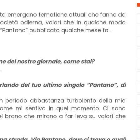
tista emergano tematiche attuali che fanno da
 società odierna, valori che in qualche modo
o “Pantano” pubblicato qualche mese fa…
ne del nostro giornale, come stai?
.
rlando del tuo ultimo singolo “Pantano”, di
 un periodo abbastanza turbolento della mia
 come mi sentivo in quel momento. Ci sono
 del brano che mirano a far leva su valori che
una strada, Via Pantano, dove si trova e quali