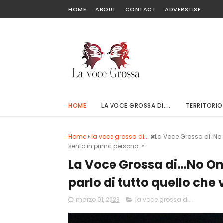
HOME
ABOUT
CONTACT
ADVERSTISE
HOME
LA VOCE GROSSA DI....
TERRITORIO
Home
la voce grossa di...
La Voce Grossa di…No O
sento in prima persona…»
La Voce Grossa di…No On
parlo di tutto quello che
marzo 01, 2023
la voce grossa di...