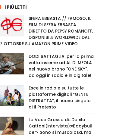
I PIÙ LETTI
SFERA EBBASTA // FAMOSO, IL
FILM DI SFERA EBBASTA
DIRETTO DA PEPSY ROMANOFF,
DISPONIBILE WORLDWIDE DAL
7 OTTOBRE SU AMAZON PRIME VIDEO
DODI BATTAGLIA: per la prima
volta insieme ad AL DI MEOLA
nel nuovo brano "ONE SKY",
da oggi in radio e in digitale!
Esce in radio e su tutte le
piattaforme digitali “GENTE
DISTRATTA”, il nuovo singolo
di Il Pretesto
La Voce Grossa di…Danila
Cattani(intervista):«Bodybuil
der? Sono sì muscolosa, ma