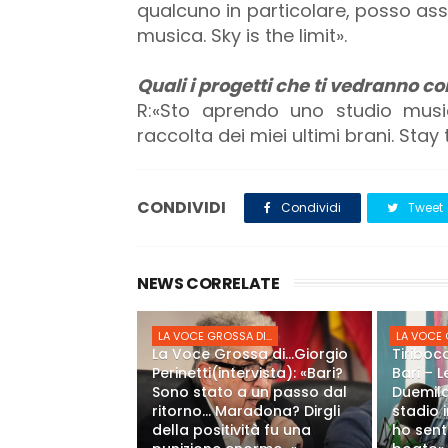
qualcuno in particolare, posso ass
musica. Sky is the limit».
Quali i progetti che ti vedranno 
R:«Sto aprendo uno studio musi
raccolta dei miei ultimi brani. Stay
CONDIVIDI
Condividi
Tweet
NEWS CORRELATE
La Voc
LA VOCE GROSSA DI...
LA VOCE G
La Voce Grossa di…Giorgio
Tiribocc
Perinetti(intervista): «Bari?
Bari – 
Sono stato a un passo dal
Duemila
ritorno... Maradona? Dirgli
stadio 
della positività fu una
ho senti