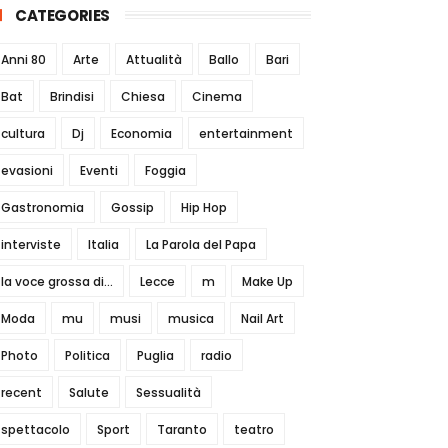
CATEGORIES
Anni 80
Arte
Attualità
Ballo
Bari
Bat
Brindisi
Chiesa
Cinema
cultura
Dj
Economia
entertainment
evasioni
Eventi
Foggia
Gastronomia
Gossip
Hip Hop
interviste
Italia
La Parola del Papa
la voce grossa di...
Lecce
m
Make Up
Moda
mu
musi
musica
Nail Art
Photo
Politica
Puglia
radio
recent
Salute
Sessualità
spettacolo
Sport
Taranto
teatro