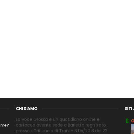
CHI SIAMO
SITI
La Voce Grossa è un quotidiano online e
G
cartaceo avente sede a Barletta registrato
nome?
presso il Tribunale di Trani - N.05/2013 del 22