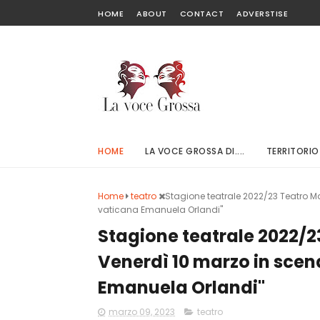
HOME
ABOUT
CONTACT
ADVERSTISE
HOME
LA VOCE GROSSA DI....
TERRITORIO
Home
teatro
Stagione teatrale 2022/23 Teatro Ma
vaticana Emanuela Orlandi"
Stagione teatrale 2022/2
Venerdì 10 marzo in scen
Emanuela Orlandi"
marzo 09, 2023
teatro