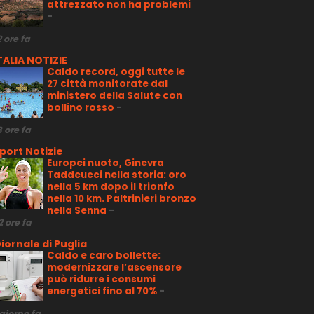
attrezzato non ha problemi
-
2 ore fa
TALIA NOTIZIE
Caldo record, oggi tutte le
27 città monitorate dal
ministero della Salute con
bollino rosso
-
3 ore fa
port Notizie
Europei nuoto, Ginevra
Taddeucci nella storia: oro
nella 5 km dopo il trionfo
nella 10 km. Paltrinieri bronzo
nella Senna
-
2 ore fa
iornale di Puglia
Caldo e caro bollette:
modernizzare l’ascensore
può ridurre i consumi
energetici fino al 70%
-
 giorno fa