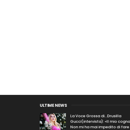
ULTIME NEWS
La Voce Grossa di…Drusilla
Gucci(intervista): «Il mio cog
Non mi ha mai impedito di fare