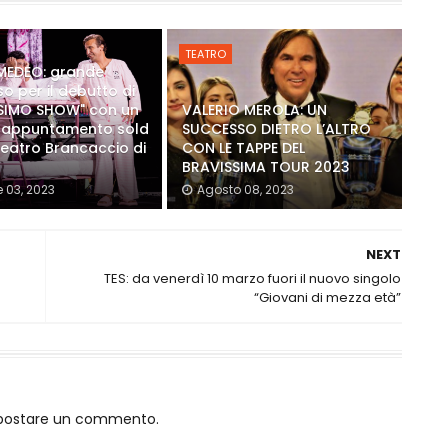
TEATRO
AMEDEO: grande
o per il debutto di
SSIMO SHOW" con un
VALERIO MEROLA: UN
 appuntamento sold
SUCCESSO DIETRO L’ALTRO
Teatro Brancaccio di
CON LE TAPPE DEL
BRAVISSIMA TOUR 2023
e 03, 2023
Agosto 08, 2023
NEXT
TES: da venerdì 10 marzo fuori il nuovo singolo
“Giovani di mezza età”
o postare un commento.