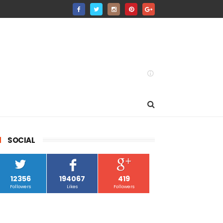
SOCIAL
12356
194067
419
Followers
Likes
Followers