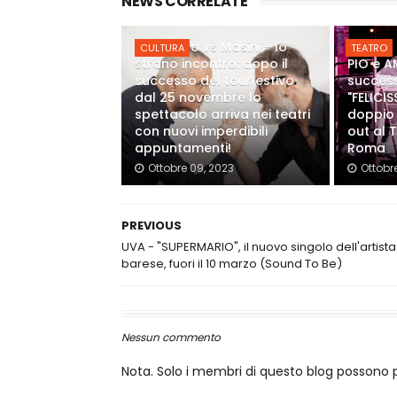
NEWS CORRELATE
Panariello vs Masini - lo
CULTURA
TEATRO
strano incontro: dopo il
PIO e 
successo del tour estivo
success
dal 25 novembre lo
"FELICI
spettacolo arriva nei teatri
doppio
con nuovi imperdibili
out al 
appuntamenti!
Roma
Ottobre 09, 2023
Ottobr
PREVIOUS
UVA - "SUPERMARIO", il nuovo singolo dell'artista
barese, fuori il 10 marzo (Sound To Be)
Nessun commento
Nota. Solo i membri di questo blog posson