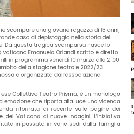
ane scompare una giovane ragazza di 15 anni,
grande caso di depistaggio nella storia del
ne. Da questa tragica scomparsa nasce lo
a vaticana Emanuela Orlandi scritto e diretto
illi in programma venerdì 10 marzo alle 21.00
’ambito della stagione teatrale 2022/23
p
ossa e organizzata dall’associazione
ese Collettivo Teatro Prisma, è un monologo
ed emozione che riporta alla luce una vicenda
s
da ritornata di recente sulle pagine dei
t
e del Vaticano di nuove indagini. L’iniziativa
entate in passato in varie sedi dalla famiglia