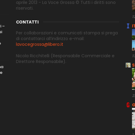
aprile 2013 - La Voce Grossa © Tutti i diritti sono
riservati.
1
CONTATTI
I
i –
si
Per collaborazioni e comunicati stampa si prega
di contattarci all’indirizzo e-
mail:
o
lavocegrossa@libero.it
Nicola Ricchitelli
(Responsabile Commerciale e
1
Direttore
Responsabile).
S
ma
me
2
G
1