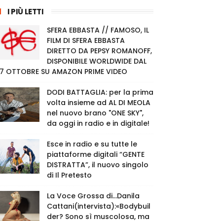
I PIÙ LETTI
SFERA EBBASTA // FAMOSO, IL
FILM DI SFERA EBBASTA
DIRETTO DA PEPSY ROMANOFF,
DISPONIBILE WORLDWIDE DAL
7 OTTOBRE SU AMAZON PRIME VIDEO
DODI BATTAGLIA: per la prima
volta insieme ad AL DI MEOLA
nel nuovo brano "ONE SKY",
da oggi in radio e in digitale!
Esce in radio e su tutte le
piattaforme digitali “GENTE
DISTRATTA”, il nuovo singolo
di Il Pretesto
La Voce Grossa di…Danila
Cattani(intervista):«Bodybuil
der? Sono sì muscolosa, ma