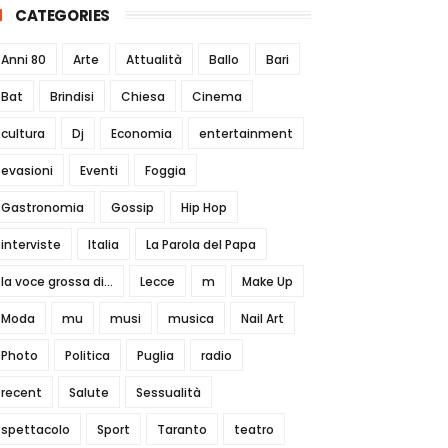
CATEGORIES
Anni 80
Arte
Attualità
Ballo
Bari
Bat
Brindisi
Chiesa
Cinema
cultura
Dj
Economia
entertainment
evasioni
Eventi
Foggia
Gastronomia
Gossip
Hip Hop
interviste
Italia
La Parola del Papa
la voce grossa di...
Lecce
m
Make Up
Moda
mu
musi
musica
Nail Art
Photo
Politica
Puglia
radio
recent
Salute
Sessualità
spettacolo
Sport
Taranto
teatro