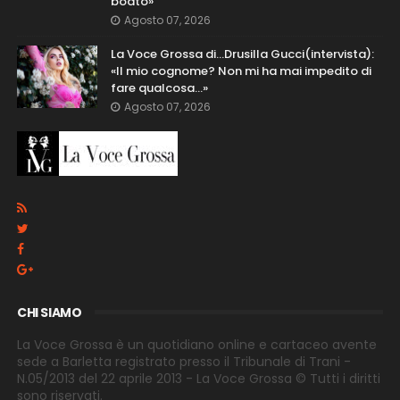
boato»
Agosto 07, 2026
La Voce Grossa di…Drusilla Gucci(intervista):
«Il mio cognome? Non mi ha mai impedito di
fare qualcosa…»
Agosto 07, 2026
CHI SIAMO
La Voce Grossa è un quotidiano online e cartaceo avente
sede a Barletta registrato presso il Tribunale di Trani -
N.05/2013 del 22 aprile 2013 - La Voce Grossa © Tutti i diritti
sono riservati.