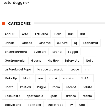
testardaggine»
CATEGORIES
Anni 80
Arte
Attualità
Ballo
Bari
Bat
Brindisi
Chiesa
Cinema
cultura
Dj
Economia
entertainment
evasioni
Eventi
Foggia
Gastronomia
Gossip
Hip Hop
interviste
Italia
La Parola del Papa
la voce grossa di...
Lecce
m
Make Up
Moda
mu
musi
musica
Nail Art
Photo
Politica
Puglia
radio
recent
Salute
Sessualità
spettacolo
Sport
Taranto
teatro
televisione
Territorio
the street
Tv
Usa