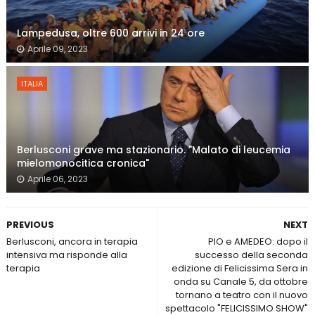
Lampedusa, oltre 600 arrivi in 24 ore
Aprile 09, 2023
ITALIA
Berlusconi grave ma stazionario. "Malato di leucemia
mielomonocitica cronica"
Aprile 06, 2023
PREVIOUS
NEXT
Berlusconi, ancora in terapia
PIO e AMEDEO: dopo il
intensiva ma risponde alla
successo della seconda
terapia
edizione di Felicissima Sera in
onda su Canale 5, da ottobre
tornano a teatro con il nuovo
spettacolo "FELICISSIMO SHOW"