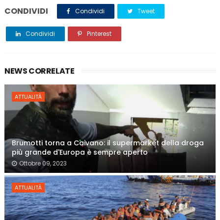
CONDIVIDI
Condividi
Tweet
Condividi
Pinterest
NEWS CORRELATE
ATTUALITÀ
Brumotti torna a Caivano: il supermarket della droga
più grande d'Europa è sempre aperto
Ottobre 09, 2023
ATTUALITÀ