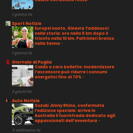
1 giorno fa
Sport Notizie
Europei nuoto, Ginevra Taddeucci
nella storia: oro nella 5 km dopo il
trionfo nella 10 km. Paltrinieri bronzo
nella Senna
-
1 giorno fa
Giornale di Puglia
Caldo e caro bollette: modernizzare
l’ascensore può ridurre i consumi
energetici fino al 70%
-
2 giorni fa
Auto Notizie
Suzuki Jimny Rhino, confermata
l’edizione speciale: arriva in
Australia il fuoristrada dedicato agli
appassionati dell’avventura
-
3 settimane fa