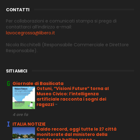
CONTATTI
Per collaborazioni e comunicati stampa si prega di
contattarci all’indirizzo e-
mail:
lavocegrossa@libero.it
Nicola Ricchitelli
(Responsabile Commerciale e Direttore
Responsabile).
SITI AMICI
Giornale di Basilicata
Ostuni, “Visioni Future” torna al
Museo Civico: l’intelligenza
artificiale racconta i sogni dei
ragazzi
-
4 ore fa
ITALIA NOTIZIE
Caldo record, oggi tutte le 27 città
monitorate dal ministero della
Salute con bollino rosso
-