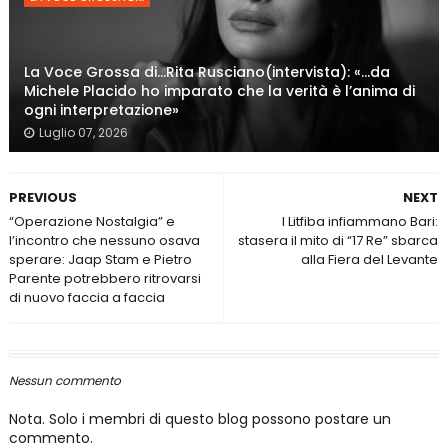
La Voce Grossa di…Rita Rusciano(intervista): «…da
Michele Placido ho imparato che la verità è l’anima di
ogni interpretazione»
Luglio 07, 2026
PREVIOUS
NEXT
“Operazione Nostalgia” e
I Litfiba infiammano Bari:
l’incontro che nessuno osava
stasera il mito di “17 Re” sbarca
sperare: Jaap Stam e Pietro
alla Fiera del Levante
Parente potrebbero ritrovarsi
di nuovo faccia a faccia
Nessun commento
Nota. Solo i membri di questo blog possono postare un
commento.