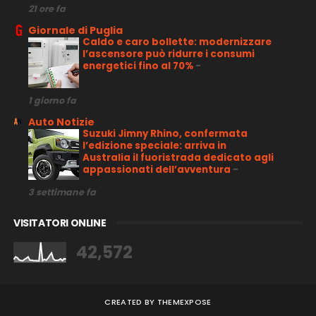
21 ore fa
Giornale di Puglia
Caldo e caro bollette: modernizzare
l’ascensore può ridurre i consumi
energetici fino al 70%
-
1 giorno fa
Auto Notizie
Suzuki Jimny Rhino, confermata
l’edizione speciale: arriva in
Australia il fuoristrada dedicato agli
appassionati dell’avventura
-
3 settimane fa
VISITATORI ONLINE
42,572
CREATED BY
THEMEXPOSE