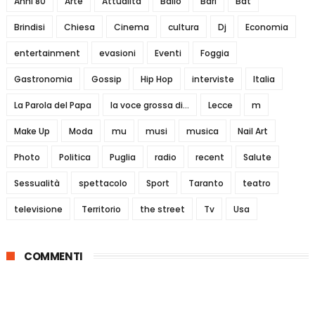
Anni 80
Arte
Attualità
Ballo
Bari
Bat
Brindisi
Chiesa
Cinema
cultura
Dj
Economia
entertainment
evasioni
Eventi
Foggia
Gastronomia
Gossip
Hip Hop
interviste
Italia
La Parola del Papa
la voce grossa di...
Lecce
m
Make Up
Moda
mu
musi
musica
Nail Art
Photo
Politica
Puglia
radio
recent
Salute
Sessualità
spettacolo
Sport
Taranto
teatro
televisione
Territorio
the street
Tv
Usa
COMMENTI