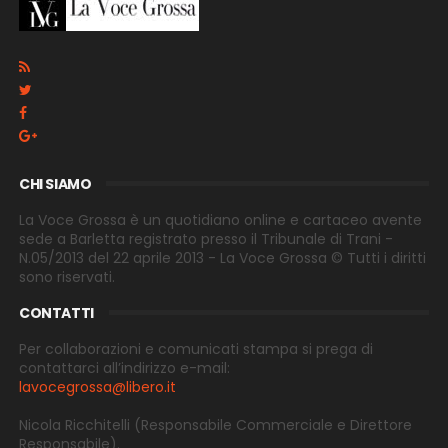
CHI SIAMO
La Voce Grossa è un quotidiano online e cartaceo avente
sede a Barletta registrato presso il Tribunale di Trani -
N.05/2013 del 22 aprile 2013 - La Voce Grossa © Tutti i diritti
sono riservati.
CONTATTI
Per collaborazioni e comunicati stampa si prega di
contattarci all’indirizzo e-
mail:
lavocegrossa@libero.it
Nicola Ricchitelli
(Responsabile Commerciale e Direttore
Responsabile).