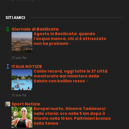
SITI AMICI
Giornale di Basilicata
Agosto in Basilicata: quando
l'acqua manca, chi si è attrezzato
non ha problemi
-
11 ore fa
ITALIA NOTIZIE
Caldo record, oggi tutte le 27 città
monitorate dal ministero della
Salute con bollino rosso
-
11 ore fa
Sport Notizie
Europei nuoto, Ginevra Taddeucci
nella storia: oro nella 5 km dopo il
trionfo nella 10 km. Paltrinieri bronzo
nella Senna
-