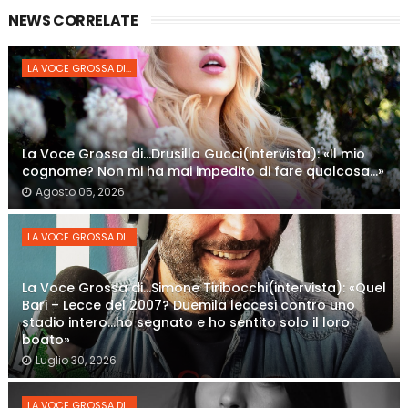
NEWS CORRELATE
LA VOCE GROSSA DI...
La Voce Grossa di…Drusilla Gucci(intervista): «Il mio
cognome? Non mi ha mai impedito di fare qualcosa…»
Agosto 05, 2026
LA VOCE GROSSA DI...
La Voce Grossa di…Simone Tiribocchi(intervista): «Quel
Bari – Lecce del 2007? Duemila leccesi contro uno
stadio intero...ho segnato e ho sentito solo il loro
boato»
Luglio 30, 2026
LA VOCE GROSSA DI...