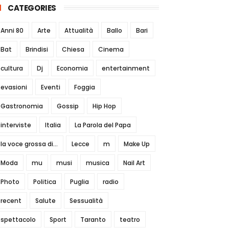
CATEGORIES
Anni 80
Arte
Attualità
Ballo
Bari
Bat
Brindisi
Chiesa
Cinema
cultura
Dj
Economia
entertainment
evasioni
Eventi
Foggia
Gastronomia
Gossip
Hip Hop
interviste
Italia
La Parola del Papa
la voce grossa di...
Lecce
m
Make Up
Moda
mu
musi
musica
Nail Art
Photo
Politica
Puglia
radio
recent
Salute
Sessualità
spettacolo
Sport
Taranto
teatro