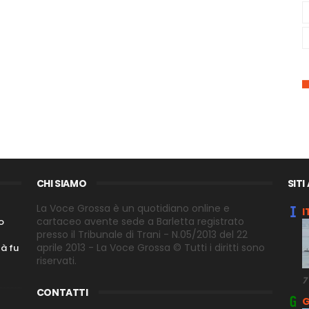
CHI SIAMO
SITI
La Voce Grossa è un quotidiano online e
I
cartaceo avente sede a Barletta registrato
o
presso il Tribunale di Trani - N.05/2013 del 22
aprile 2013 - La Voce Grossa © Tutti i diritti sono
tà fu
riservati.
7
CONTATTI
G