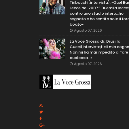
Tiribocchi(intervista): «Quel Bar
Lecce del 2007? Duemila lecce
contro uno stadio intero...ho
segnato e ho sentito solo il lor
boato»
Agosto 07, 2026
La Voce Grossa di…Drusilla
Gucci(intervista): «Il mio cog
Non mi ha mai impedito di fare
qualcosa…»
Agosto 07, 2026