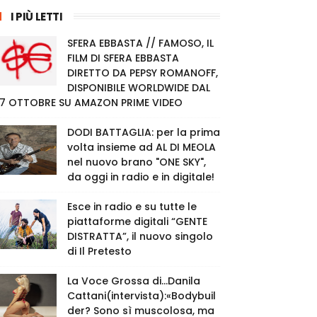
I PIÙ LETTI
SFERA EBBASTA // FAMOSO, IL
FILM DI SFERA EBBASTA
DIRETTO DA PEPSY ROMANOFF,
DISPONIBILE WORLDWIDE DAL
7 OTTOBRE SU AMAZON PRIME VIDEO
DODI BATTAGLIA: per la prima
volta insieme ad AL DI MEOLA
nel nuovo brano "ONE SKY",
da oggi in radio e in digitale!
Esce in radio e su tutte le
piattaforme digitali “GENTE
DISTRATTA”, il nuovo singolo
di Il Pretesto
La Voce Grossa di…Danila
Cattani(intervista):«Bodybuil
der? Sono sì muscolosa, ma