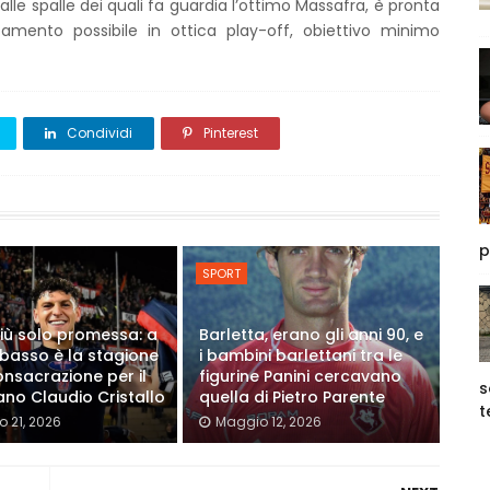
le spalle dei quali fa guardia l’ottimo Massafra, è pronta
zzamento possibile in ottica play-off, obiettivo minimo
Condividi
Pinterest
p
SPORT
iù solo promessa: a
Barletta, erano gli anni 90, e
asso è la stagione
i bambini barlettani tra le
onsacrazione per il
figurine Panini cercavano
s
ano Claudio Cristallo
quella di Pietro Parente
t
 21, 2026
Maggio 12, 2026