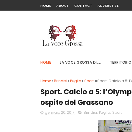
HOME
ABOUT
CONTACT
ADVERSTISE
HOME
LA VOCE GROSSA DI....
TERRITORIO
Home
Brindisi
Puglia
Sport
Sport. Calcio a 5: 
Sport. Calcio a 5: l’Olym
ospite del Grassano
gennaio 20, 2017
Brindisi
,
Puglia
,
Sport