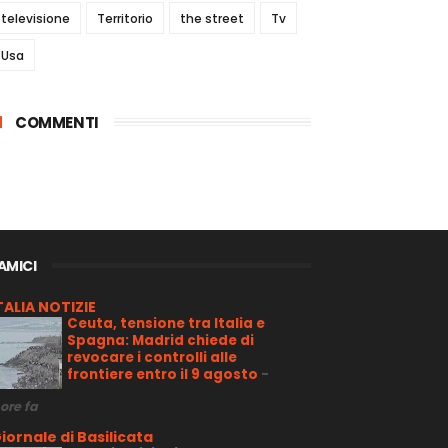
televisione
Territorio
the street
Tv
Usa
COMMENTI
 AMICI
TALIA NOTIZIE
Ceuta, tensione tra Italia e
Spagna: Madrid chiede di
revocare i controlli alle
frontiere entro il 9 agosto
-
 ore fa
iornale di Basilicata