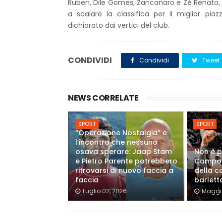
Ruben, Dile Gomes, Zancanaro e Zè Renato, al
a scalare la classifica per il miglior pia
dichiarato dai vertici del club.
CONDIVIDI
Condividi
Tweet
NEWS CORRELATE
SPORT
SPORT
“Operazione Nostalgia” e
l’incontro che nessuno
osava sperare: Jaap Stam
Non è p
e Pietro Parente potrebbero
Campob
ritrovarsi di nuovo faccia a
della c
faccia
barlett
Luglio 02, 2026
Maggio