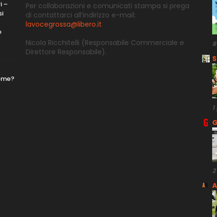
i –
Per collaborazioni e comunicati stampa si prega
si
di contattarci all’indirizzo e-
mail:
lavocegrossa@libero.it
o
Nicola Ricchitelli
(Responsabile Commerciale e
8
Direttore
Responsabile).
S
nome?
1
G
2
A