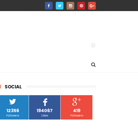
SOCIAL
12356
194067
419
Followers
Likes
Followers