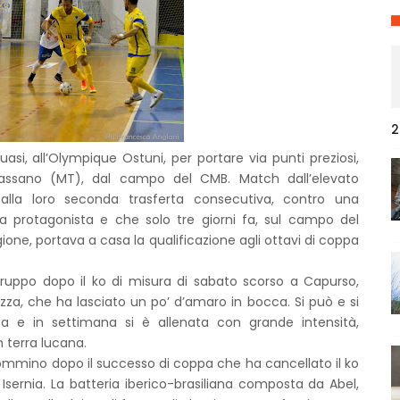
2
uasi, all’Olympique Ostuni, per portare via punti preziosi,
rassano (MT), dal campo del CMB. Match dall’elevato
ù, alla loro seconda trasferta consecutiva, contro una
a protagonista e che solo tre giorni fa, sul campo del
gione, portava a casa la qualificazione agli ottavi di coppa
gruppo dopo il ko di misura di sabato scorso a Capurso,
zza, che ha lasciato un po’ d’amaro in bocca. Si può e si
a e in settimana si è allenata con grande intensità,
n terra lucana.
Bommino dopo il successo di coppa che ha cancellato il ko
Isernia. La batteria iberico-brasiliana composta da Abel,