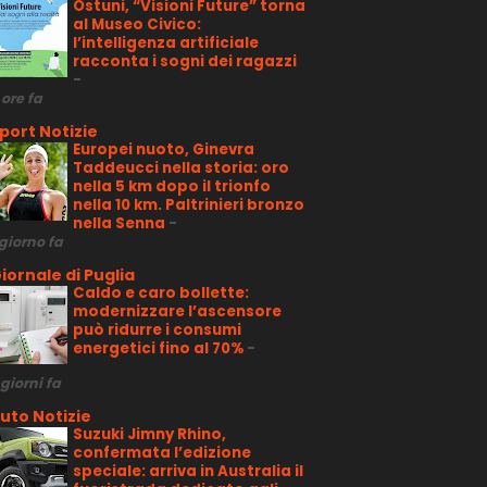
Ostuni, “Visioni Future” torna
al Museo Civico:
l’intelligenza artificiale
racconta i sogni dei ragazzi
-
 ore fa
port Notizie
Europei nuoto, Ginevra
Taddeucci nella storia: oro
nella 5 km dopo il trionfo
nella 10 km. Paltrinieri bronzo
nella Senna
-
 giorno fa
iornale di Puglia
Caldo e caro bollette:
modernizzare l’ascensore
può ridurre i consumi
energetici fino al 70%
-
 giorni fa
uto Notizie
Suzuki Jimny Rhino,
confermata l’edizione
speciale: arriva in Australia il