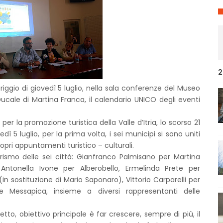
2
gio di giovedì 5 luglio, nella sala conferenze del Museo
 Ducale di Martina Franca, il calendario UNICO degli eventi
per la promozione turistica della Valle d’Itria, lo scorso 21
dì 5 luglio, per la prima volta, i sei municipi si sono uniti
pri appuntamenti turistico – culturali.
urismo delle sei città: Gianfranco Palmisano per Martina
Antonella Ivone per Alberobello, Ermelinda Prete per
in sostituzione di Mario Saponaro), Vittorio Carparelli per
e Messapica, insieme a diversi rappresentanti delle
to, obiettivo principale è far crescere, sempre di più, il