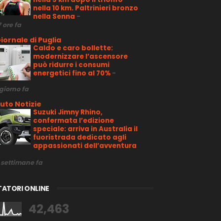
nella 10 km. Paltrinieri bronzo
nella Senna
-
7 ore fa
iornale di Puglia
Caldo e caro bollette:
modernizzare l’ascensore
può ridurre i consumi
energetici fino al 70%
-
 giorno fa
uto Notizie
Suzuki Jimny Rhino,
confermata l’edizione
speciale: arriva in Australia il
fuoristrada dedicato agli
appassionati dell’avventura
 settimane fa
TATORI ONLINE
42,463