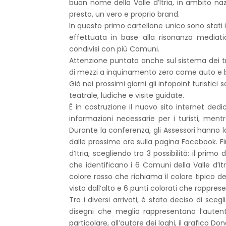
buon nome della Valle d’Itria, in ambito naz
presto, un vero e proprio brand.
In questo primo cartellone unico sono stati ins
effettuata in base alla risonanza mediat
condivisi con più Comuni.
Attenzione puntata anche sul sistema dei tra
di mezzi a inquinamento zero come auto e bi
Già nei prossimi giorni gli infopoint turistici
teatrale, ludiche e visite guidate.
È in costruzione il nuovo sito internet dedi
informazioni necessarie per i turisti, mentr
Durante la conferenza, gli Assessori hanno lanc
dalle prossime ore sulla pagina Facebook. Fino 
d’Itria, scegliendo tra 3 possibilità: il primo
che identificano i 6 Comuni della Valle d’I
colore rosso che richiama il colore tipico de
visto dall’alto e 6 punti colorati che rappres
Tra i diversi arrivati, è stato deciso di scegl
disegni che meglio rappresentano l’autentici
particolare, all’autore dei loghi, il grafico Do