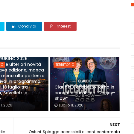
Condividi
Pinterest
RUBINO 2026:
ate ulteriori novità
IO
TERRITORIO
tava edizione, manca
 meno alla partenza
tival in programma
l 18 luglio tra
Claudio Cecchetto torna in
, Savelletri e
consolle con il suo “Deejay-
o
Show”
11, 2026
Luglio 11, 2026
NEXT
die
Ostuni. Spiagge accessibili ai cani: confermata