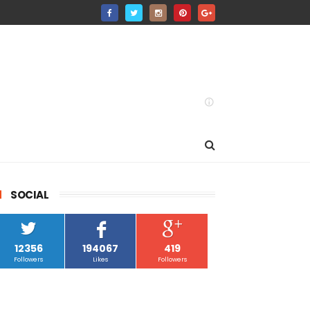
SOCIAL
12356
194067
419
Followers
Likes
Followers