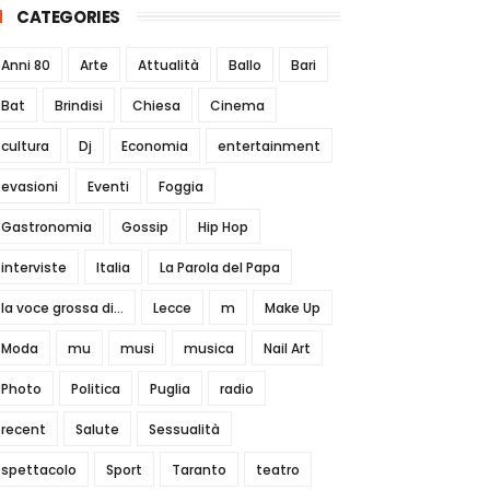
CATEGORIES
Anni 80
Arte
Attualità
Ballo
Bari
Bat
Brindisi
Chiesa
Cinema
cultura
Dj
Economia
entertainment
evasioni
Eventi
Foggia
Gastronomia
Gossip
Hip Hop
interviste
Italia
La Parola del Papa
la voce grossa di...
Lecce
m
Make Up
Moda
mu
musi
musica
Nail Art
Photo
Politica
Puglia
radio
recent
Salute
Sessualità
spettacolo
Sport
Taranto
teatro