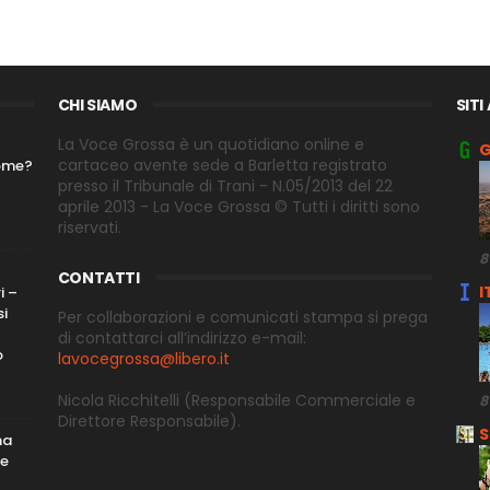
CHI SIAMO
SITI
La Voce Grossa è un quotidiano online e
G
cartaceo avente sede a Barletta registrato
nome?
presso il Tribunale di Trani - N.05/2013 del 22
aprile 2013 - La Voce Grossa © Tutti i diritti sono
riservati.
8
CONTATTI
I
i –
si
Per collaborazioni e comunicati stampa si prega
di contattarci all’indirizzo e-
mail:
o
lavocegrossa@libero.it
Nicola Ricchitelli
(Responsabile Commerciale e
8
Direttore
Responsabile).
S
ma
me