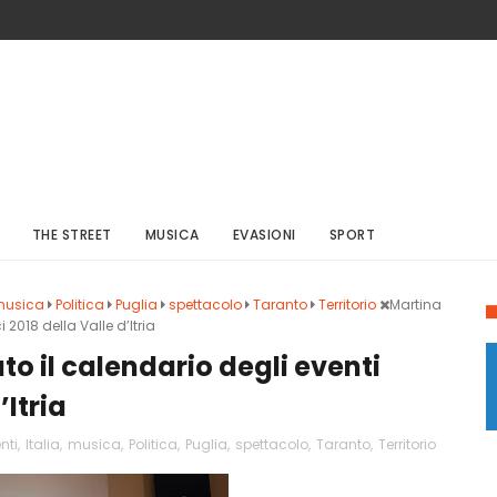
THE STREET
MUSICA
EVASIONI
SPORT
usica
Politica
Puglia
spettacolo
Taranto
Territorio
Martina
 2018 della Valle d’Itria
o il calendario degli eventi
’Itria
nti
,
Italia
,
musica
,
Politica
,
Puglia
,
spettacolo
,
Taranto
,
Territorio