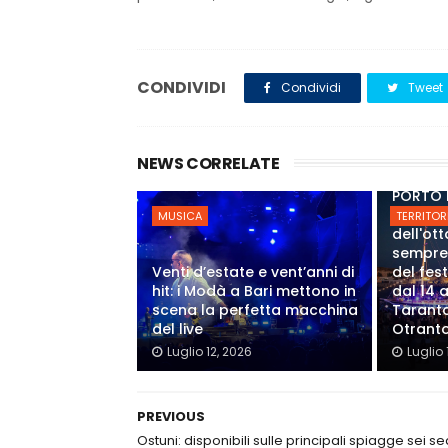
CONDIVIDI
Condividi
Tweet
NEWS CORRELATE
PORTO 
Annunci
MUSICA
TERRITOR
dell'ot
sempre
Venti d’estate e vent’anni di
del fes
hit: i Modà a Bari mettono in
dal 14 a
scena la perfetta macchina
Taranto
del live
Otrant
Luglio 12, 2026
Luglio 
PREVIOUS
Ostuni: disponibili sulle principali spiagge sei se