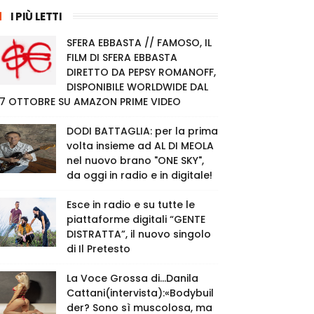
I PIÙ LETTI
SFERA EBBASTA // FAMOSO, IL
FILM DI SFERA EBBASTA
DIRETTO DA PEPSY ROMANOFF,
DISPONIBILE WORLDWIDE DAL
7 OTTOBRE SU AMAZON PRIME VIDEO
DODI BATTAGLIA: per la prima
volta insieme ad AL DI MEOLA
nel nuovo brano "ONE SKY",
da oggi in radio e in digitale!
Esce in radio e su tutte le
piattaforme digitali “GENTE
DISTRATTA”, il nuovo singolo
di Il Pretesto
La Voce Grossa di…Danila
Cattani(intervista):«Bodybuil
der? Sono sì muscolosa, ma