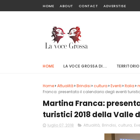
HOME
ABOUT
CONTACT
ADVERSTISE
HOME
LA VOCE GROSSA DI....
TERRITORIO
Home
Attualità
Brindisi
cultura
Eventi
Italia
m
Franca: presentato il calendario degli eventi turistici
Martina Franca: presentat
turistici 2018 della Valle d
luglio 07, 2018
Attualità
,
Brindisi
,
cultura
,
Eve