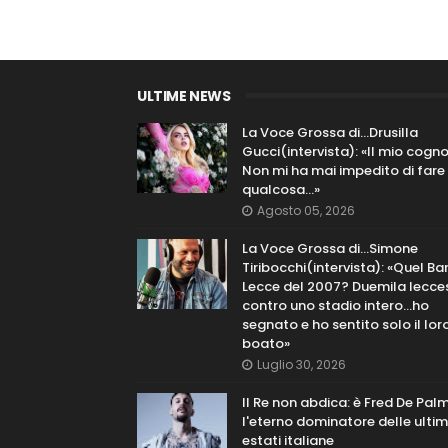
ULTIME NEWS
La Voce Grossa di…Drusilla
Gucci(intervista): «Il mio cog
Non mi ha mai impedito di fare
qualcosa…»
Agosto 05, 2026
La Voce Grossa di…Simone
Tiribocchi(intervista): «Quel Bar
Lecce del 2007? Duemila lecce
contro uno stadio intero...ho
segnato e ho sentito solo il lor
boato»
Luglio 30, 2026
Il Re non abdica: è Fred De Pal
l'eterno dominatore delle ulti
estati italiane