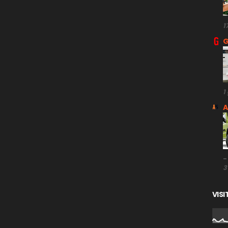
1
G
1
A
-
3
VISI