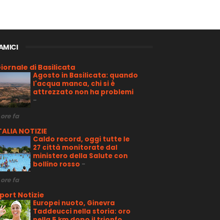
 AMICI
iornale di Basilicata
Agosto in Basilicata: quando
l'acqua manca, chi si è
attrezzato non ha problemi
-
 ore fa
TALIA NOTIZIE
Caldo record, oggi tutte le
27 città monitorate dal
ministero della Salute con
bollino rosso
-
 ore fa
port Notizie
Europei nuoto, Ginevra
Taddeucci nella storia: oro
nella 5 km dopo il trionfo