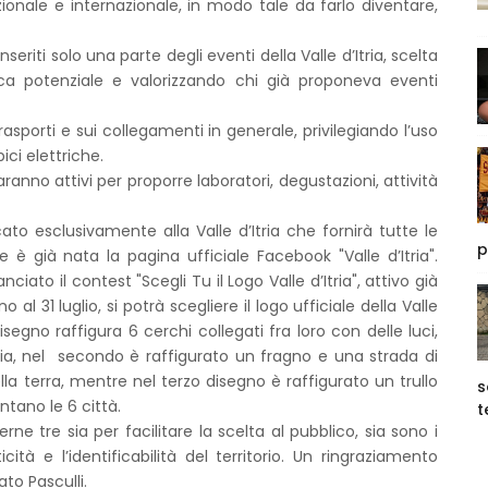
ionale e internazionale, in modo tale da farlo diventare,
eriti solo una parte degli eventi della Valle d’Itria, scelta
ica potenziale e valorizzando chi già proponeva eventi
sporti e sui collegamenti in generale, privilegiando l’uso
ci elettriche.
 saranno attivi per proporre laboratori, degustazioni, attività
cato esclusivamente alla Valle d’Itria che fornirà tutte le
p
e è già nata la pagina ufficiale Facebook "Valle d’Itria".
iato il contest "Scegli Tu il Logo Valle d’Itria", attivo già
al 31 luglio, si potrà scegliere il logo ufficiale della Valle
 disegno raffigura 6 cerchi collegati fra loro con delle luci,
tria, nel secondo è raffigurato un fragno e una strada di
lla terra, mentre nel terzo disegno è raffigurato un trullo
s
entano le 6 città.
t
ierne tre sia per facilitare la scelta al pubblico, sia sono i
tà e l’identificabilità del territorio. Un ringraziamento
nato Pasculli.