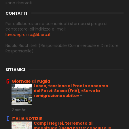
sono riservati.
CONTATTI
Per collaborazioni e comunicati stampa si prega di
contattarci all’indirizzo e-
mail:
lavocegrossa@libero.it
Nicola Ricchitelli
(Responsabile Commerciale e Direttore
Responsabile).
SITI AMICI
Giornale di Puglia
Lecce, tensione al Pronto soccorso
del Fazzi: Sasso (FnV), «Serve la
remigrazione subito»
-
7 ore fa
ITALIA NOTIZIE
Campi Flegrei, terremoto di
magnitudo 3 nella notte: concluso lo