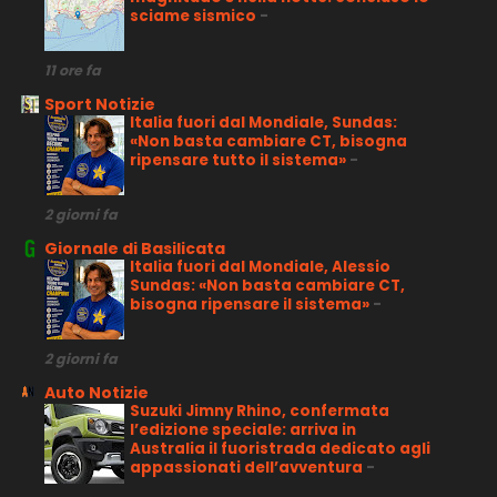
sciame sismico
-
11 ore fa
Sport Notizie
Italia fuori dal Mondiale, Sundas:
«Non basta cambiare CT, bisogna
ripensare tutto il sistema»
-
2 giorni fa
Giornale di Basilicata
Italia fuori dal Mondiale, Alessio
Sundas: «Non basta cambiare CT,
bisogna ripensare il sistema»
-
2 giorni fa
Auto Notizie
Suzuki Jimny Rhino, confermata
l’edizione speciale: arriva in
Australia il fuoristrada dedicato agli
appassionati dell’avventura
-