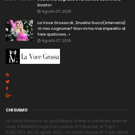
boato»
Agosto 07, 2026
La Voce Grossa di…Drusilla Gucci(intervista):
«Il mio cognome? Non mi ha mai impedito di
fare qualcosa…»
Agosto 07, 2026
CHI SIAMO
La Voce Grossa è un quotidiano online e cartaceo avente
sede a Barletta registrato presso il Tribunale di Trani -
N.05/2013 del 22 aprile 2013 - La Voce Grossa © Tutti i diritti