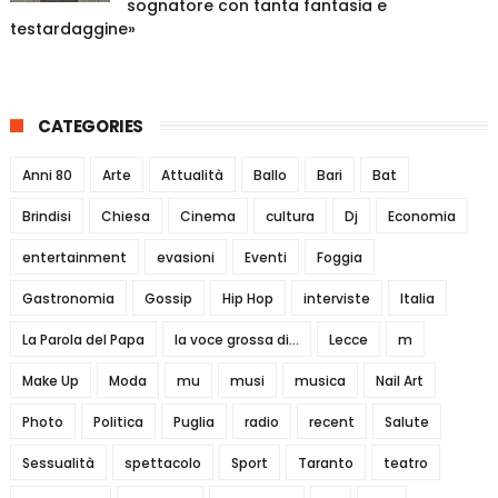
sognatore con tanta fantasia e
testardaggine»
CATEGORIES
Anni 80
Arte
Attualità
Ballo
Bari
Bat
Brindisi
Chiesa
Cinema
cultura
Dj
Economia
entertainment
evasioni
Eventi
Foggia
Gastronomia
Gossip
Hip Hop
interviste
Italia
La Parola del Papa
la voce grossa di...
Lecce
m
Make Up
Moda
mu
musi
musica
Nail Art
Photo
Politica
Puglia
radio
recent
Salute
Sessualità
spettacolo
Sport
Taranto
teatro