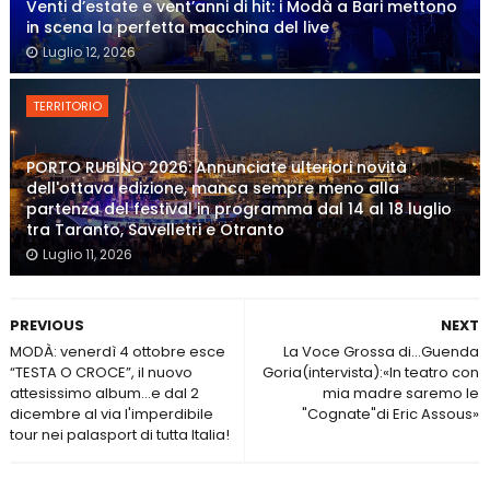
Venti d’estate e vent’anni di hit: i Modà a Bari mettono
in scena la perfetta macchina del live
Luglio 12, 2026
TERRITORIO
PORTO RUBINO 2026: Annunciate ulteriori novità
dell'ottava edizione, manca sempre meno alla
partenza del festival in programma dal 14 al 18 luglio
tra Taranto, Savelletri e Otranto
Luglio 11, 2026
PREVIOUS
NEXT
MODÀ: venerdì 4 ottobre esce
La Voce Grossa di...Guenda
“TESTA O CROCE”, il nuovo
Goria(intervista):«In teatro con
attesissimo album...e dal 2
mia madre saremo le
dicembre al via l'imperdibile
"Cognate"di Eric Assous»
tour nei palasport di tutta Italia!