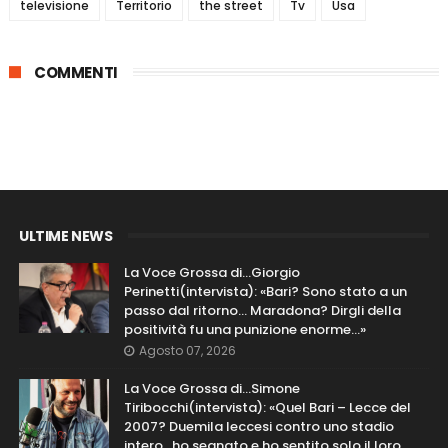
televisione
Territorio
the street
Tv
Usa
COMMENTI
ULTIME NEWS
La Voce Grossa di…Giorgio
Perinetti(intervista): «Bari? Sono stato a un
passo dal ritorno... Maradona? Dirgli della
positività fu una punizione enorme…»
Agosto 07, 2026
La Voce Grossa di…Simone
Tiribocchi(intervista): «Quel Bari – Lecce del
2007? Duemila leccesi contro uno stadio
intero...ho segnato e ho sentito solo il loro