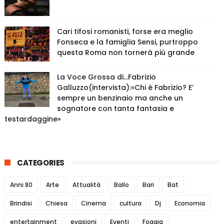
Cari tifosi romanisti, forse era meglio
Fonseca e la famiglia Sensi, purtroppo
questa Roma non tornerà più grande
La Voce Grossa di…Fabrizio
Galluzzo(intervista):«Chi è Fabrizio? E’
sempre un benzinaio ma anche un
sognatore con tanta fantasia e
testardaggine»
CATEGORIES
Anni 80
Arte
Attualità
Ballo
Bari
Bat
Brindisi
Chiesa
Cinema
cultura
Dj
Economia
entertainment
evasioni
Eventi
Foggia