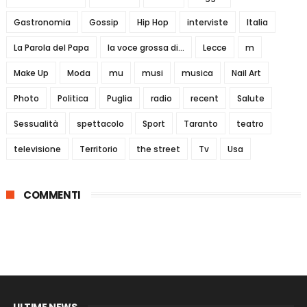
Gastronomia
Gossip
Hip Hop
interviste
Italia
La Parola del Papa
la voce grossa di...
Lecce
m
Make Up
Moda
mu
musi
musica
Nail Art
Photo
Politica
Puglia
radio
recent
Salute
Sessualità
spettacolo
Sport
Taranto
teatro
televisione
Territorio
the street
Tv
Usa
COMMENTI