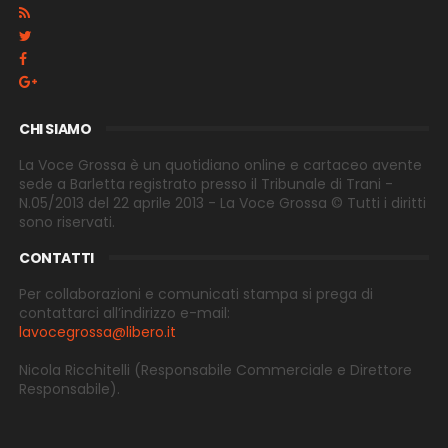
CHI SIAMO
La Voce Grossa è un quotidiano online e cartaceo avente
sede a Barletta registrato presso il Tribunale di Trani -
N.05/2013 del 22 aprile 2013 - La Voce Grossa © Tutti i diritti
sono riservati.
CONTATTI
Per collaborazioni e comunicati stampa si prega di
contattarci all’indirizzo e-
mail:
lavocegrossa@libero.it
Nicola Ricchitelli
(Responsabile Commerciale e Direttore
Responsabile).