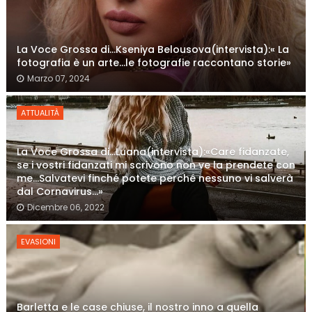
La Voce Grossa di…Kseniya Belousova(intervista):« La
fotografia è un arte…le fotografie raccontano storie»
Marzo 07, 2024
ATTUALITÀ
La Voce Grossa di…Luana(intervista):«Care fidanzate,
se i vostri fidanzati mi scrivono non ve la prendete con
me…Salvatevi finché potete perché nessuno vi salverà
dal Cornavirus…»
Dicembre 06, 2022
EVASIONI
Barletta e le case chiuse, il nostro inno a quella