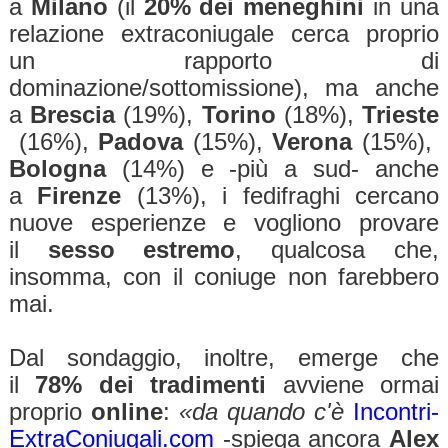
a
Milano
(il
20% dei meneghini
in una
relazione extraconiugale cerca proprio
un rapporto di
dominazione/sottomissione), ma anche
a
Brescia
(19%),
Torino
(18%),
Trieste
(16%),
Padova
(15%),
Verona
(15%),
Bologna
(14%) e -più a sud- anche
a
Firenze
(13%), i fedifraghi cercano
nuove esperienze e vogliono provare
il
sesso estremo
, qualcosa che,
insomma, con il coniuge non farebbero
mai.
Dal sondaggio, inoltre, emerge che
il
78% dei tradimenti
avviene ormai
proprio
online
:
«da quando c'è
Incontri-
ExtraConiugali.com
-spiega ancora
Alex