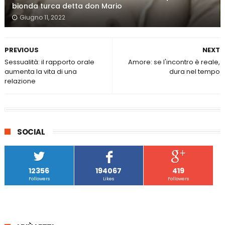
bionda turca detta don Mario
Giugno 11, 2022
PREVIOUS
NEXT
Sessualità: il rapporto orale
Amore: se l'incontro è reale,
aumenta la vita di una
dura nel tempo
relazione
SOCIAL
12356
194067
419
Followers
Likes
Followers