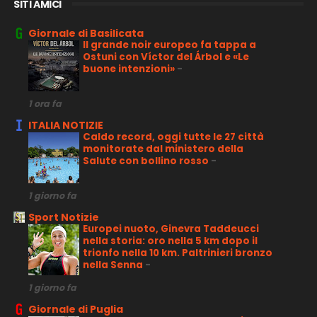
SITI AMICI
Giornale di Basilicata
Il grande noir europeo fa tappa a
Ostuni con Víctor del Árbol e «Le
buone intenzioni»
-
1 ora fa
ITALIA NOTIZIE
Caldo record, oggi tutte le 27 città
monitorate dal ministero della
Salute con bollino rosso
-
1 giorno fa
Sport Notizie
Europei nuoto, Ginevra Taddeucci
nella storia: oro nella 5 km dopo il
trionfo nella 10 km. Paltrinieri bronzo
nella Senna
-
1 giorno fa
Giornale di Puglia