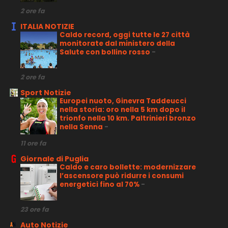
2 ore fa
ITALIA NOTIZIE
Caldo record, oggi tutte le 27 città
monitorate dal ministero della
Salute con bollino rosso
-
2 ore fa
Sport Notizie
Europei nuoto, Ginevra Taddeucci
nella storia: oro nella 5 km dopo il
trionfo nella 10 km. Paltrinieri bronzo
nella Senna
-
11 ore fa
Giornale di Puglia
Caldo e caro bollette: modernizzare
l’ascensore può ridurre i consumi
energetici fino al 70%
-
23 ore fa
Auto Notizie