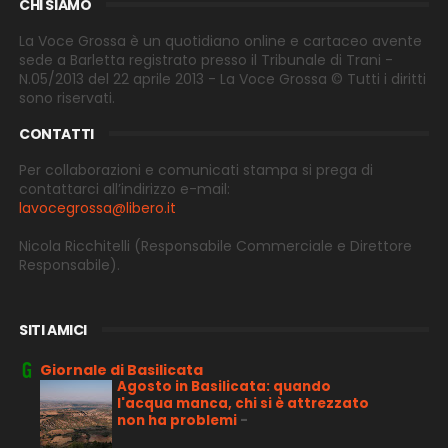
CHI SIAMO
La Voce Grossa è un quotidiano online e cartaceo avente
sede a Barletta registrato presso il Tribunale di Trani -
N.05/2013 del 22 aprile 2013 - La Voce Grossa © Tutti i diritti
sono riservati.
CONTATTI
Per collaborazioni e comunicati stampa si prega di
contattarci all’indirizzo e-
mail:
lavocegrossa@libero.it
Nicola Ricchitelli
(Responsabile Commerciale e Direttore
Responsabile).
SITI AMICI
Giornale di Basilicata
Agosto in Basilicata: quando
l'acqua manca, chi si è attrezzato
non ha problemi
-