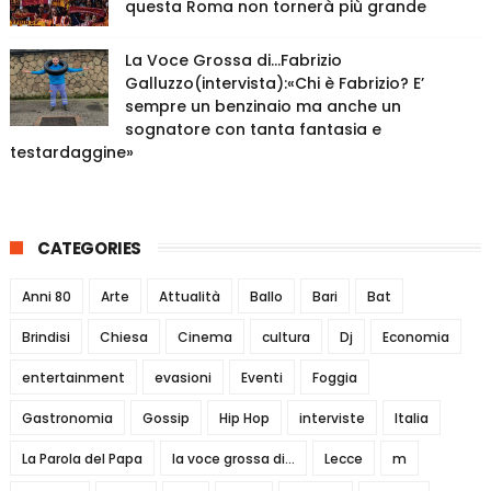
questa Roma non tornerà più grande
La Voce Grossa di…Fabrizio
Galluzzo(intervista):«Chi è Fabrizio? E’
sempre un benzinaio ma anche un
sognatore con tanta fantasia e
testardaggine»
CATEGORIES
Anni 80
Arte
Attualità
Ballo
Bari
Bat
Brindisi
Chiesa
Cinema
cultura
Dj
Economia
entertainment
evasioni
Eventi
Foggia
Gastronomia
Gossip
Hip Hop
interviste
Italia
La Parola del Papa
la voce grossa di...
Lecce
m