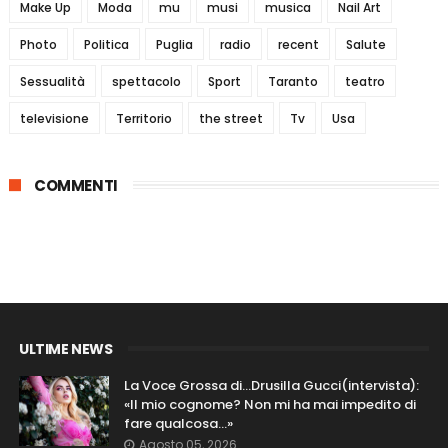
Make Up
Moda
mu
musi
musica
Nail Art
Photo
Politica
Puglia
radio
recent
Salute
Sessualità
spettacolo
Sport
Taranto
teatro
televisione
Territorio
the street
Tv
Usa
COMMENTI
ULTIME NEWS
La Voce Grossa di…Drusilla Gucci(intervista):
«Il mio cognome? Non mi ha mai impedito di
fare qualcosa…»
Agosto 05, 2026