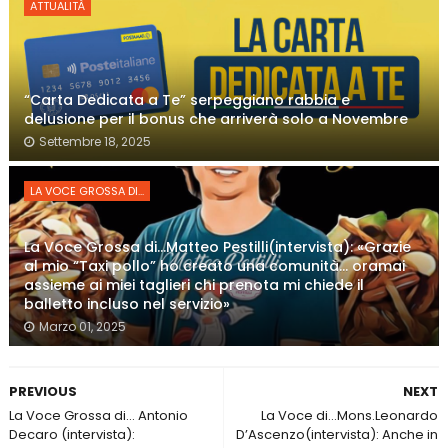
ATTUALITÀ
“Carta Dedicata a Te” serpeggiano rabbia e
delusione per il bonus che arriverà solo a Novembre
Settembre 18, 2025
LA VOCE GROSSA DI...
La Voce Grossa di…Matteo Pestilli(intervista): «Grazie
al mio “Taxi pollo” ho creato una comunità… oramai
assieme ai miei taglieri chi prenota mi chiede il
balletto incluso nel servizio»
Marzo 01, 2025
PREVIOUS
NEXT
La Voce Grossa di… Antonio
La Voce di…Mons.Leonardo
Decaro (intervista):
D’Ascenzo(intervista): Anche in