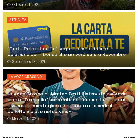
Ottobre 21, 2025
ATTUALITÀ
“Carta Dedicata a Te” serpeggiano rabbia e
delusione per il bonus che arriverà solo a Novembre
Settembre 18, 2025
LA VOCE GROSSA DI...
La Voce Grossa di…Matteo Pestilli(intervista): «Grazie
al mio “Taxi pollo” ho creato una comunità… oramai
assieme ai miei taglieri chi prenota mi chiede il
balletto incluso nel servizio»
Marzo 01, 2025