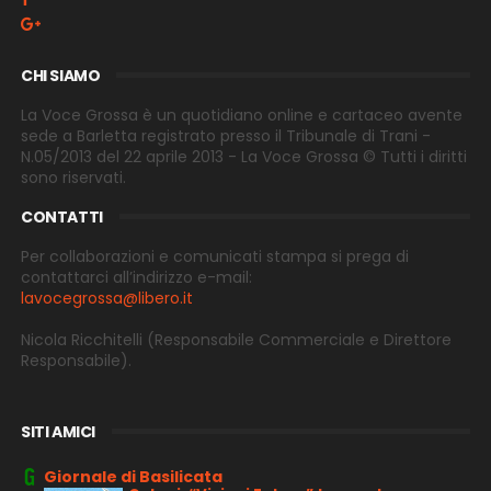
CHI SIAMO
La Voce Grossa è un quotidiano online e cartaceo avente
sede a Barletta registrato presso il Tribunale di Trani -
N.05/2013 del 22 aprile 2013 - La Voce Grossa © Tutti i diritti
sono riservati.
CONTATTI
Per collaborazioni e comunicati stampa si prega di
contattarci all’indirizzo e-
mail:
lavocegrossa@libero.it
Nicola Ricchitelli
(Responsabile Commerciale e Direttore
Responsabile).
SITI AMICI
Giornale di Basilicata