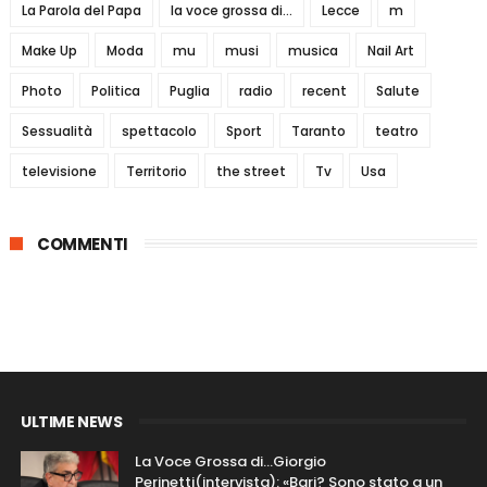
La Parola del Papa
la voce grossa di...
Lecce
m
Make Up
Moda
mu
musi
musica
Nail Art
Photo
Politica
Puglia
radio
recent
Salute
Sessualità
spettacolo
Sport
Taranto
teatro
televisione
Territorio
the street
Tv
Usa
COMMENTI
ULTIME NEWS
La Voce Grossa di…Giorgio
Perinetti(intervista): «Bari? Sono stato a un