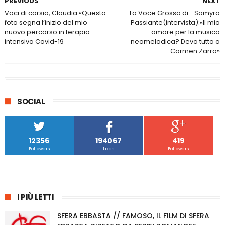
PREVIOUS
NEXT
Voci di corsia, Claudia:«Questa
La Voce Grossa di… Samyra
foto segna l’inizio del mio
Passiante(intervista):«Il mio
nuovo percorso in terapia
amore per la musica
intensiva Covid-19
neomelodica? Devo tutto a
Carmen Zarra»
SOCIAL
12356
194067
419
Followers
Likes
Followers
I PIÙ LETTI
SFERA EBBASTA // FAMOSO, IL FILM DI SFERA