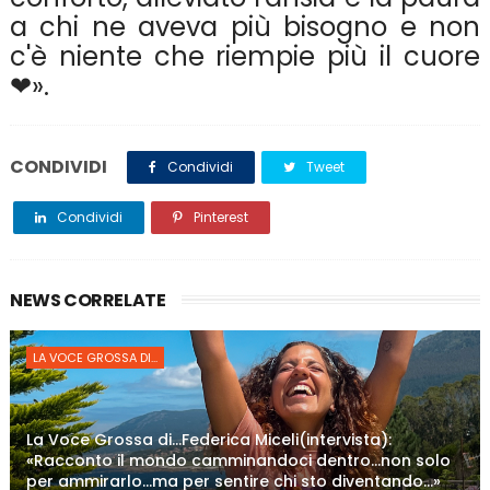
a chi ne aveva più bisogno e non
c'è niente che riempie più il cuore
❤».
CONDIVIDI
Condividi
Tweet
Condividi
Pinterest
NEWS CORRELATE
LA VOCE GROSSA DI...
La Voce Grossa di…Federica Miceli(intervista):
«Racconto il mondo camminandoci dentro…non solo
per ammirarlo…ma per sentire chi sto diventando…»