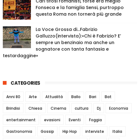
Cari tifosi romanisti, forse era meglio
Fonseca e la famiglia Sensi, purtroppo
questa Roma non tornerà più grande
La Voce Grossa di…Fabrizio
Galluzzo(intervista):«Chi è Fabrizio? E’
sempre un benzinaio ma anche un
sognatore con tanta fantasia e
testardaggine»
CATEGORIES
Anni 80
Arte
Attualità
Ballo
Bari
Bat
Brindisi
Chiesa
Cinema
cultura
Dj
Economia
entertainment
evasioni
Eventi
Foggia
Gastronomia
Gossip
Hip Hop
interviste
Italia