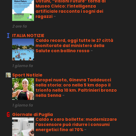
Ostuni, “Visioni Future” torna al
Museo Civico: l’intelligenza
artificiale racconta i sogni dei
ragazzi
-
2 ore fa
ITALIA NOTIZIE
Caldo record, oggi tutte le 27 città
monitorate dal ministero della
Salute con bollino rosso
-
1 giorno fa
Sport Notizie
Europei nuoto, Ginevra Taddeucci
nella storia: oro nella 5 km dopo il
trionfo nella 10 km. Paltrinieri bronzo
nella Senna
-
1 giorno fa
Giornale di Puglia
Caldo e caro bollette: modernizzare
l’ascensore può ridurre i consumi
energetici fino al 70%
-