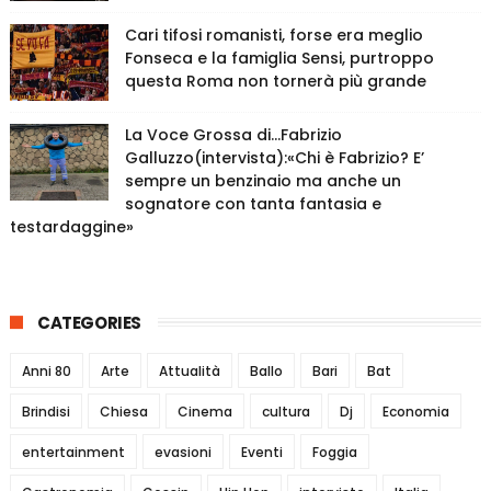
Cari tifosi romanisti, forse era meglio
Fonseca e la famiglia Sensi, purtroppo
questa Roma non tornerà più grande
La Voce Grossa di…Fabrizio
Galluzzo(intervista):«Chi è Fabrizio? E’
sempre un benzinaio ma anche un
sognatore con tanta fantasia e
testardaggine»
CATEGORIES
Anni 80
Arte
Attualità
Ballo
Bari
Bat
Brindisi
Chiesa
Cinema
cultura
Dj
Economia
entertainment
evasioni
Eventi
Foggia