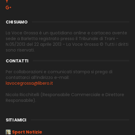
CHI SIAMO
La Voce Grossa è un quotidiano online e cartaceo avente
sede a Barletta registrato presso il Tribunale di Trani -
N.05/2013 del 22 aprile 2013 - La Voce Grossa © Tutti i diritti
sono riservati.
CONTATTI
Per collaborazioni e comunicati stampa si prega di
contattarci all’indirizzo e-
mail:
lavocegrossa@libero.it
Nicola Ricchitelli
(Responsabile Commerciale e Direttore
Responsabile).
SITI AMICI
Sport Notizie