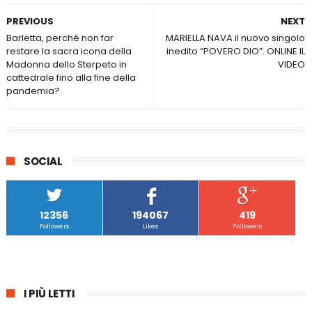
PREVIOUS
NEXT
Barletta, perché non far
MARIELLA NAVA il nuovo singolo
restare la sacra icona della
inedito “POVERO DIO”. ONLINE IL
Madonna dello Sterpeto in
VIDEO
cattedrale fino alla fine della
pandemia?
SOCIAL
12356
194067
419
Followers
Likes
Followers
I PIÙ LETTI