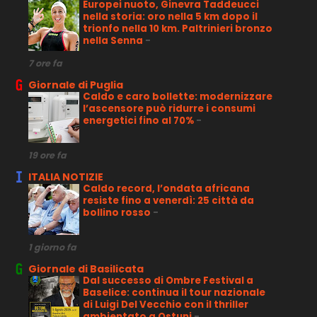
Europei nuoto, Ginevra Taddeucci
nella storia: oro nella 5 km dopo il
trionfo nella 10 km. Paltrinieri bronzo
nella Senna
-
7 ore fa
Giornale di Puglia
Caldo e caro bollette: modernizzare
l’ascensore può ridurre i consumi
energetici fino al 70%
-
19 ore fa
ITALIA NOTIZIE
Caldo record, l’ondata africana
resiste fino a venerdì: 25 città da
bollino rosso
-
1 giorno fa
Giornale di Basilicata
Dal successo di Ombre Festival a
Baselice: continua il tour nazionale
di Luigi Del Vecchio con il thriller
ambientato a Ostuni
-