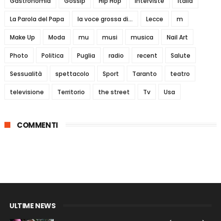
Gastronomia
Gossip
Hip Hop
interviste
Italia
La Parola del Papa
la voce grossa di...
Lecce
m
Make Up
Moda
mu
musi
musica
Nail Art
Photo
Politica
Puglia
radio
recent
Salute
Sessualità
spettacolo
Sport
Taranto
teatro
televisione
Territorio
the street
Tv
Usa
COMMENTI
ULTIME NEWS