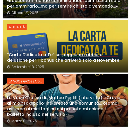
«Racconto il mondo camminandoci dentro…non solo
per ammirarlo…ma per sentire chi sto diventando…»
Ottobre 21, 2025
ATTUALITÀ
“Carta Dedicata a Te” serpeggiano rabbia e
delusione per il bonus che arriverà solo a Novembre
Settembre 18, 2025
LA VOCE GROSSA DI...
La Voce Grossa di…Matteo Pestilli(intervista): «Grazie
al mio “Taxi pollo” ho creato una comunità… oramai
assieme ai miei taglieri chi prenota mi chiede il
balletto incluso nel servizio»
Marzo 01, 2025