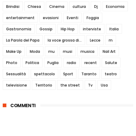
Brindisi
Chiesa
Cinema
cultura
Dj
Economia
entertainment
evasioni
Eventi
Foggia
Gastronomia
Gossip
Hip Hop
interviste
Italia
La Parola del Papa
la voce grossa di...
Lecce
m
Make Up
Moda
mu
musi
musica
Nail Art
Photo
Politica
Puglia
radio
recent
Salute
Sessualità
spettacolo
Sport
Taranto
teatro
televisione
Territorio
the street
Tv
Usa
COMMENTI