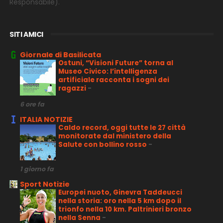
Responsabile).
SITI AMICI
Giornale di Basilicata
Ostuni, “Visioni Future” torna al
Museo Civico: l’intelligenza
artificiale racconta i sogni dei
ragazzi
-
6 ore fa
ITALIA NOTIZIE
Caldo record, oggi tutte le 27 città
monitorate dal ministero della
Salute con bollino rosso
-
1 giorno fa
Sport Notizie
Europei nuoto, Ginevra Taddeucci
nella storia: oro nella 5 km dopo il
trionfo nella 10 km. Paltrinieri bronzo
nella Senna
-