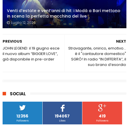
Venti d’estate e vent’anni di hit: i Modà a Bari mettono
in scena la perfetta macchina del live
Luglio 12, 2026
PREVIOUS
NEXT
JOHN LEGEND: il 19 giugno esce
Stravagante, onirico, emotivo...
il nuovo album “BIGGER LOVE”,
è il "cantautore domestico"
già disponibile in pre-order
SGRÒ! In radio “IN DIFFERITA”, il
suo brano d’esordio
SOCIAL
12356
194067
419
Followers
Likes
Followers