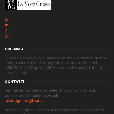
CHI SIAMO
La Voce Grossa è un quotidiano online e cartaceo avente
sede a Barletta registrato presso il Tribunale di Trani -
N.05/2013 del 22 aprile 2013 - La Voce Grossa © Tutti i diritti
sono riservati.
CONTATTI
Per collaborazioni e comunicati stampa si prega di
contattarci all’indirizzo e-
mail:
lavocegrossa@libero.it
Nicola Ricchitelli
(Responsabile Commerciale e Direttore