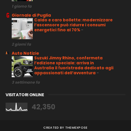
1 giorno fa
Giornale di Puglia
Caldo e caro bollette: modernizzare
l’ascensore può ridurre i consumi
energetici fino al 70%
-
2 giorni fa
Auto Notizie
Suzuki Jimny Rhino, confermata
l’edizione speciale: arriva in
Australia il fuoristrada dedicato agli
appassionati dell’avventura
-
3 settimane fa
VISITATORI ONLINE
42,350
CREATED BY
THEMEXPOSE