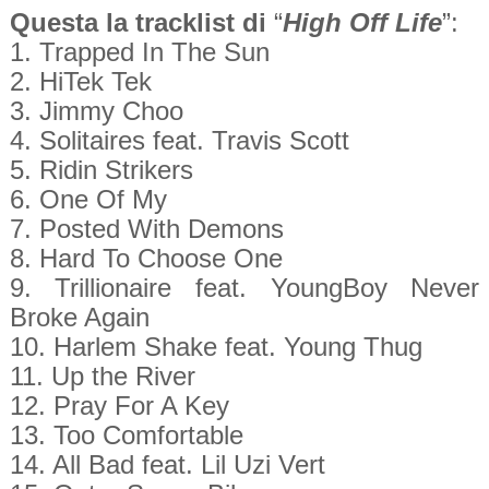
Questa la tracklist di
“
High Off Life
”:
1. Trapped In The Sun
2. HiTek Tek
3. Jimmy Choo
4. Solitaires feat. Travis Scott
5. Ridin Strikers
6. One Of My
7. Posted With Demons
8. Hard To Choose One
9. Trillionaire feat. YoungBoy Never
Broke Again
10. Harlem Shake feat. Young Thug
11. Up the River
12. Pray For A Key
13. Too Comfortable
14. All Bad feat. Lil Uzi Vert