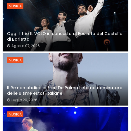
MUSICA
Oggi il trio IL VOLO in concerto al Fossato del Castello
di Barletta
Agosto 07, 2026
MUSICA
Il Re non abdica: è Fred De Palma l'eterno dominatore
delle ultime estati italiane
Luglio 20, 2026
MUSICA