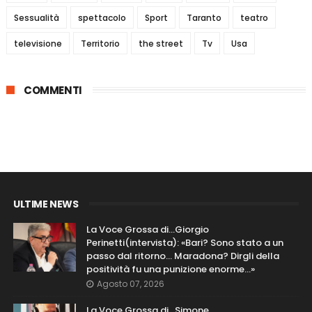
Sessualità
spettacolo
Sport
Taranto
teatro
televisione
Territorio
the street
Tv
Usa
COMMENTI
ULTIME NEWS
La Voce Grossa di…Giorgio
Perinetti(intervista): «Bari? Sono stato a un
passo dal ritorno... Maradona? Dirgli della
positività fu una punizione enorme…»
Agosto 07, 2026
La Voce Grossa di…Simone