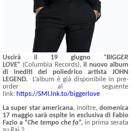
Uscirà il 19 giugno
“BIGGER
LOVE”
(Columbia Records),
il nuovo album
di inediti del poliedrico artista
JOHN
LEGEND.
L’album è già disponibile in pre-
order al seguente
link:
https://SMI.lnk.to/biggerlove
La super star americana
, inoltre,
domenica
17 maggio sarà ospite in esclusiva di Fabio
Fazio a “
Che tempo che fa
”,
in prima serata
su Rai 2.