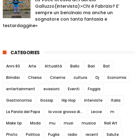
Galluzzo(intervista):«Chi è Fabrizio? E’
sempre un benzinaio ma anche un
sognatore con tanta fantasia e
testardaggine»
CATEGORIES
Anni 80
Arte
Attualità
Ballo
Bari
Bat
Brindisi
Chiesa
Cinema
cultura
Dj
Economia
entertainment
evasioni
Eventi
Foggia
Gastronomia
Gossip
Hip Hop
interviste
Italia
La Parola del Papa
la voce grossa di...
Lecce
m
Make Up
Moda
mu
musi
musica
Nail Art
Photo
Politica
Puglia
radio
recent
Salute