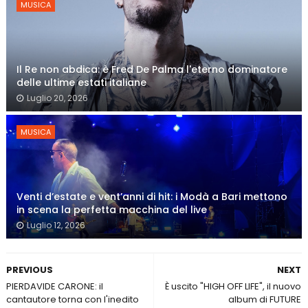
MUSICA
Il Re non abdica: è Fred De Palma l'eterno dominatore
delle ultime estati italiane
Luglio 20, 2026
MUSICA
Venti d’estate e vent’anni di hit: i Modà a Bari mettono
in scena la perfetta macchina del live
Luglio 12, 2026
PREVIOUS
NEXT
PIERDAVIDE CARONE: il
È uscito "HIGH OFF LIFE", il nuovo
cantautore torna con l'inedito
album di FUTURE