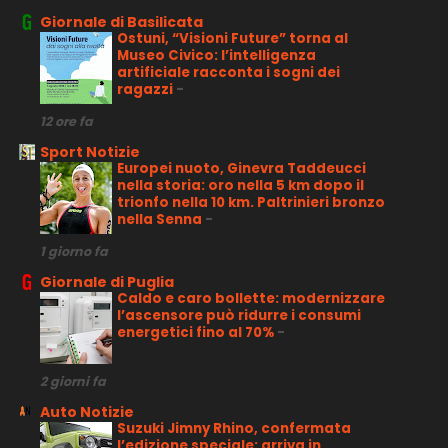
Giornale di Basilicata
Ostuni, “Visioni Future” torna al
Museo Civico: l’intelligenza
artificiale racconta i sogni dei
ragazzi
-
12 ore fa
Sport Notizie
Europei nuoto, Ginevra Taddeucci
nella storia: oro nella 5 km dopo il
trionfo nella 10 km. Paltrinieri bronzo
nella Senna
-
1 giorno fa
Giornale di Puglia
Caldo e caro bollette: modernizzare
l’ascensore può ridurre i consumi
energetici fino al 70%
-
2 giorni fa
Auto Notizie
Suzuki Jimny Rhino, confermata
l’edizione speciale: arriva in