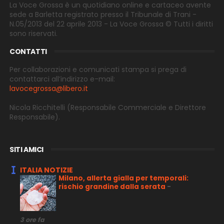
La Voce Grossa è un quotidiano online e cartaceo avente
sede a Barletta registrato presso il Tribunale di Trani -
N.05/2013 del 22 aprile 2013 - La Voce Grossa © Tutti i diritti
sono riservati.
CONTATTI
Per collaborazioni e comunicati stampa si prega di
contattarci all’indirizzo e-
mail:
lavocegrossa@libero.it
Nicola Ricchitelli
(Responsabile Commerciale e Direttore
Responsabile).
SITI AMICI
ITALIA NOTIZIE
Milano, allerta gialla per temporali:
rischio grandine dalla serata
-
3 ore fa