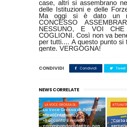
case, altri si assembrano ne
delle Istituzioni e delle Fo
Ma oggi si è dato un me
CONCESSO ASSEMBRAR
NESSUNO, E VOI CHE
COGLIONI. Così non va bene.
per tutti.... A questo punto si 
gente. VERGOGNA!
CONDIVIDI
Condividi
Tweet
NEWS CORRELATE
LA VOCE GROSSA DI...
ATTUALIT
La Voce Grossa di…Federica
Miceli(intervista):
«Racconto il mondo
“Carta 
camminandoci dentro…non
serpeg