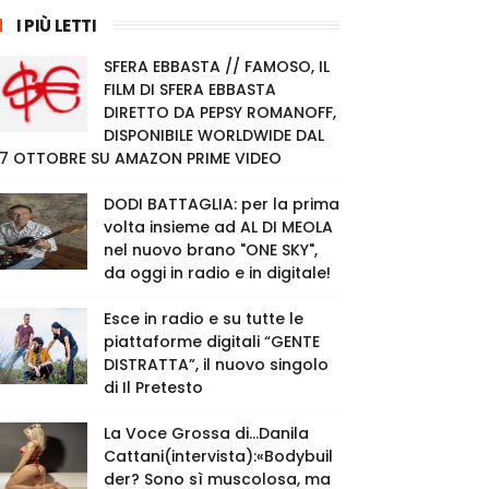
I PIÙ LETTI
SFERA EBBASTA // FAMOSO, IL
FILM DI SFERA EBBASTA
DIRETTO DA PEPSY ROMANOFF,
DISPONIBILE WORLDWIDE DAL
7 OTTOBRE SU AMAZON PRIME VIDEO
DODI BATTAGLIA: per la prima
volta insieme ad AL DI MEOLA
nel nuovo brano "ONE SKY",
da oggi in radio e in digitale!
Esce in radio e su tutte le
piattaforme digitali “GENTE
DISTRATTA”, il nuovo singolo
di Il Pretesto
La Voce Grossa di…Danila
Cattani(intervista):«Bodybuil
der? Sono sì muscolosa, ma