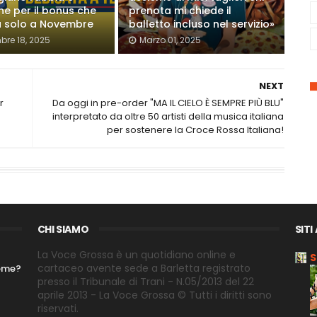
ne per il bonus che
prenota mi chiede il
à solo a Novembre
balletto incluso nel servizio»
bre 18, 2025
Marzo 01, 2025
NEXT
r
Da oggi in pre-order "MA IL CIELO È SEMPRE PIÙ BLU"
interpretato da oltre 50 artisti della musica italiana
per sostenere la Croce Rossa Italiana!
CHI SIAMO
SITI
La Voce Grossa è un quotidiano online e
S
cartaceo avente sede a Barletta registrato
nome?
presso il Tribunale di Trani - N.05/2013 del 22
aprile 2013 - La Voce Grossa © Tutti i diritti sono
riservati.