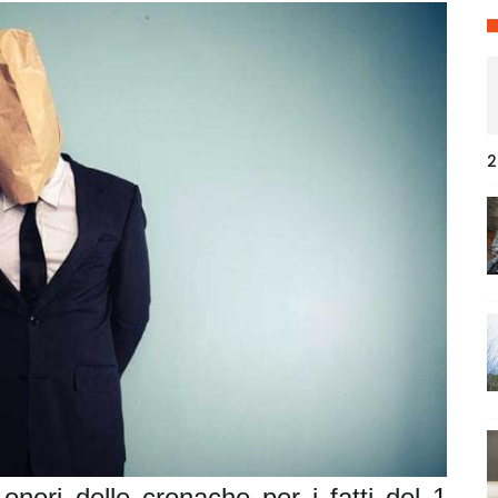
2
 onori delle cronache per i fatti del 1