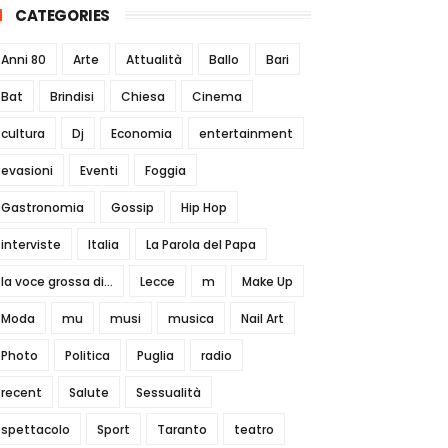
CATEGORIES
Anni 80
Arte
Attualità
Ballo
Bari
Bat
Brindisi
Chiesa
Cinema
cultura
Dj
Economia
entertainment
evasioni
Eventi
Foggia
Gastronomia
Gossip
Hip Hop
interviste
Italia
La Parola del Papa
la voce grossa di...
Lecce
m
Make Up
Moda
mu
musi
musica
Nail Art
Photo
Politica
Puglia
radio
recent
Salute
Sessualità
spettacolo
Sport
Taranto
teatro