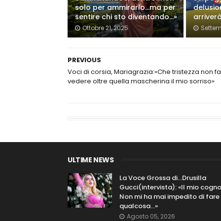
solo per ammirarlo…ma per
delusio
sentire chi sto diventando…»
arriver
Ottobre 21, 2025
Settem
PREVIOUS
Voci di corsia, Mariagrazia:«Che tristezza non fa
vedere oltre quella mascherina il mio sorriso»
ULTIME NEWS
La Voce Grossa di…Drusilla
Gucci(intervista): «Il mio cog
Non mi ha mai impedito di fare
qualcosa…»
Agosto 05, 2026