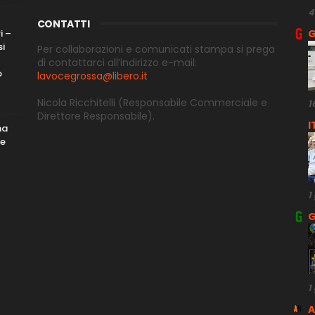
4
CONTATTI
i –
G
si
Per collaborazioni e comunicati stampa si prega
di contattarci all’indirizzo e-
mail:
o
lavocegrossa@libero.it
Nicola Ricchitelli
(Responsabile Commerciale e
1
Direttore
Responsabile).
I
ma
me
1
G
1
A