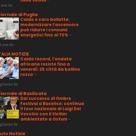
nella Senna
-
 ore fa
iornale di Puglia
Caldo e caro bollette:
modernizzare l’ascensore
può ridurre i consumi
energetici fino al 70%
-
6 ore fa
TALIA NOTIZIE
Caldo record, l’ondata
africana resiste fino a
venerdì: 25 città da bollino
rosso
-
 giorno fa
iornale di Basilicata
Dal successo di Ombre
Festival a Baselice: continua
il tour nazionale di Luigi Del
Vecchio con il thriller
ambientato a Ostuni
-
 giorno fa
uto Notizie