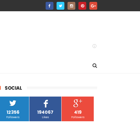
SOCIAL
12356
194067
419
Followers
Likes
Followers