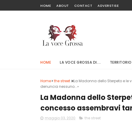
HOME
ABOUT
CONTACT
ADVERSTISE
HOME
LA VOCE GROSSA DI....
TERRITORIO
Home
the street
La Madonna dello Sterpeto e le 
denuncia nessuno...»
La Madonna dello Sterpeto
concesso assembravi tan
maggio 03, 2020
the street