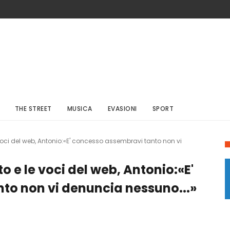
THE STREET
MUSICA
EVASIONI
SPORT
voci del web, Antonio:«E' concesso assembravi tanto non vi
 e le voci del web, Antonio:«E'
to non vi denuncia nessuno...»