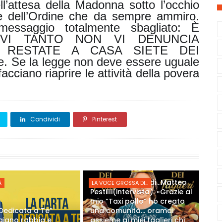
ll’attesa della Madonna sotto l’occhio
rze dell’Ordine che da sempre ammiro.
ssaggio totalmente sbagliato: È
VI TANTO NON VI DENUNCIA
 RESTATE A CASA SIETE DEI
 Se la legge non deve essere uguale
facciano riaprire le attività della povera
Condividi
Pinterest
La Voce Grossa di…Matteo
À
LA VOCE GROSSA DI...
Pestilli(intervista): «Grazie al
mio “Taxi pollo” ho creato
Dedicata a Te”
una comunità… oramai
giano rabbia e
assieme ai miei taglieri chi