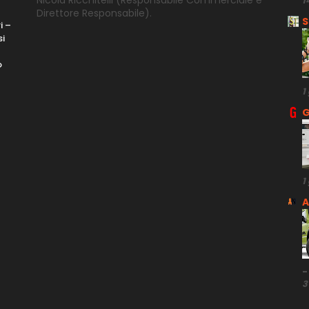
Nicola Ricchitelli
(Responsabile Commerciale e
1
Direttore
Responsabile).
S
i –
si
o
1
G
1
A
-
3