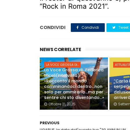
“Rock in Roma 2021”.
CONDIVIDI
Condividi
Tweet
NEWS CORRELATE
LA VOCE GROSSA DI...
ATTUALIT
La Voce Grossa di…Federica
Miceli(intervista):
«Racconto il mondo
“Carta 
camminandoci dentro…non
serpeg
solo per ammirarlo…ma per
delusio
sentire chi sto diventando…»
arriver
Ottobre 21, 2025
Settem
PREVIOUS
LIGABUE: la data dell'evento live "30 ANNI IN UN