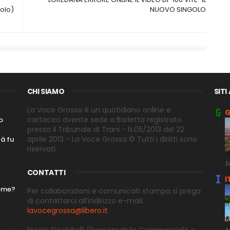
olo)
NUOVO SINGOLO
CHI SIAMO
SITI
La Voce Grossa è un quotidiano online e
G
cartaceo avente sede a Barletta registrato
o
presso il Tribunale di Trani - N.05/2013 del 22
aprile 2013 - La Voce Grossa © Tutti i diritti sono
tà fu
riservati.
1
CONTATTI
I
nome?
Per collaborazioni e comunicati stampa si prega
di contattarci all’indirizzo e-
mail:
lavocegrossa@libero.it