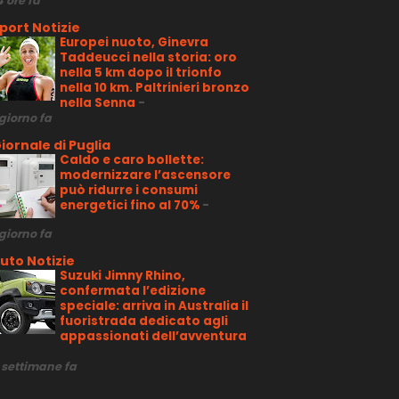
4 ore fa
port Notizie
Europei nuoto, Ginevra
Taddeucci nella storia: oro
nella 5 km dopo il trionfo
nella 10 km. Paltrinieri bronzo
nella Senna
-
 giorno fa
iornale di Puglia
Caldo e caro bollette:
modernizzare l’ascensore
può ridurre i consumi
energetici fino al 70%
-
 giorno fa
uto Notizie
Suzuki Jimny Rhino,
confermata l’edizione
speciale: arriva in Australia il
fuoristrada dedicato agli
appassionati dell’avventura
 settimane fa