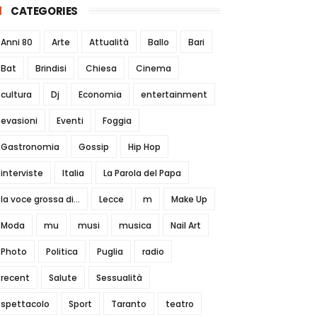
CATEGORIES
Anni 80
Arte
Attualità
Ballo
Bari
Bat
Brindisi
Chiesa
Cinema
cultura
Dj
Economia
entertainment
evasioni
Eventi
Foggia
Gastronomia
Gossip
Hip Hop
interviste
Italia
La Parola del Papa
la voce grossa di...
Lecce
m
Make Up
Moda
mu
musi
musica
Nail Art
Photo
Politica
Puglia
radio
recent
Salute
Sessualità
spettacolo
Sport
Taranto
teatro