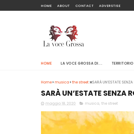
HOME
ABOUT
CONTACT
ADVERSTISE
HOME
LA VOCE GROSSA DI....
TERRITORIO
Home
musica
the street
SARÀ UN’ESTATE SENZA
SARÀ UN’ESTATE SENZA R
maggio 18, 2020
musica
,
the street