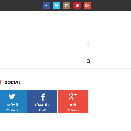
SOCIAL
12356
194067
419
Followers
Likes
Followers