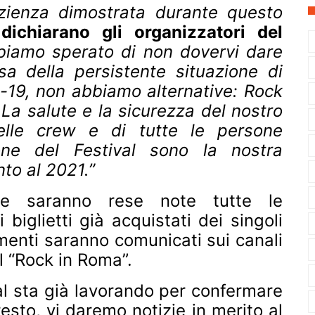
azienza dimostrata durante questo
-
dichiarano gli organizzatori del
bbiamo sperato di non dovervi dare
a della persistente situazione di
-19, non abbiamo alternative: Rock
La salute e la sicurezza del nostro
 delle crew e di tutte le persone
zione del Festival sono la nostra
to al 2021.”
ne saranno rese note tutte le
i biglietti già acquistati dei singoli
amenti saranno comunicati sui canali
el “Rock in Roma”.
al sta già lavorando per confermare
resto, vi daremo notizie in merito al