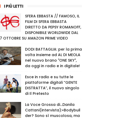
I PIÙ LETTI
SFERA EBBASTA // FAMOSO, IL
FILM DI SFERA EBBASTA
DIRETTO DA PEPSY ROMANOFF,
DISPONIBILE WORLDWIDE DAL
7 OTTOBRE SU AMAZON PRIME VIDEO
DODI BATTAGLIA: per la prima
volta insieme ad AL DI MEOLA
nel nuovo brano "ONE SKY",
da oggi in radio e in digitale!
Esce in radio e su tutte le
piattaforme digitali “GENTE
DISTRATTA”, il nuovo singolo
di Il Pretesto
La Voce Grossa di…Danila
Cattani(intervista):«Bodybuil
der? Sono sì muscolosa, ma