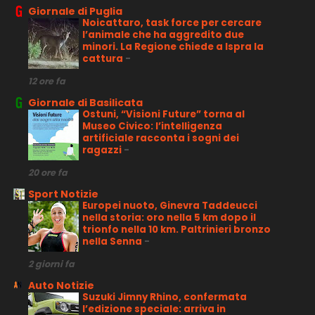
Giornale di Puglia
Noicattaro, task force per cercare
l’animale che ha aggredito due
minori. La Regione chiede a Ispra la
cattura
-
12 ore fa
Giornale di Basilicata
Ostuni, “Visioni Future” torna al
Museo Civico: l’intelligenza
artificiale racconta i sogni dei
ragazzi
-
20 ore fa
Sport Notizie
Europei nuoto, Ginevra Taddeucci
nella storia: oro nella 5 km dopo il
trionfo nella 10 km. Paltrinieri bronzo
nella Senna
-
2 giorni fa
Auto Notizie
Suzuki Jimny Rhino, confermata
l’edizione speciale: arriva in