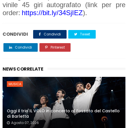
vinile 45 giri autografato (link per pre
order:
https://bit.ly/34SjIEZ
).
CONDIVIDI
Condividi
Tweet
Condividi
Pinterest
NEWS CORRELATE
MUSICA
Oggi il trio IL VOLO in concerto al Fossato del Castello
di Barletta
Agosto 07, 2026