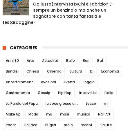
Galluzzo(intervista):«Chi è Fabrizio? E’
sempre un benzinaio ma anche un
sognatore con tanta fantasia e
testardaggine»
CATEGORIES
Anni 80
Arte
Attualità
Ballo
Bari
Bat
Brindisi
Chiesa
Cinema
cultura
Dj
Economia
entertainment
evasioni
Eventi
Foggia
Gastronomia
Gossip
Hip Hop
interviste
Italia
La Parola del Papa
la voce grossa di...
Lecce
m
Make Up
Moda
mu
musi
musica
Nail Art
Photo
Politica
Puglia
radio
recent
Salute