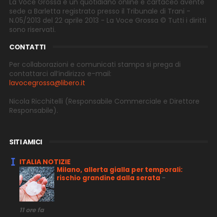
La Voce Grossa è un quotidiano online e cartaceo avente
sede a Barletta registrato presso il Tribunale di Trani -
N.05/2013 del 22 aprile 2013 - La Voce Grossa © Tutti i diritti
sono riservati.
CONTATTI
Per collaborazioni e comunicati stampa si prega di
contattarci all’indirizzo e-
mail:
lavocegrossa@libero.it
Nicola Ricchitelli
(Responsabile Commerciale e Direttore
Responsabile).
SITI AMICI
ITALIA NOTIZIE
Milano, allerta gialla per temporali:
rischio grandine dalla serata
-
11 ore fa