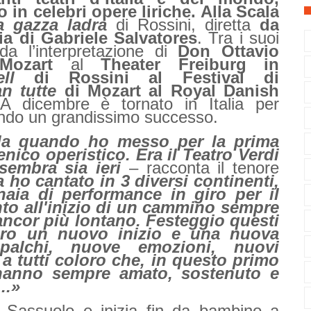
o in celebri opere liriche.
Alla Scala
a gazza ladra
di Rossini, diretta
da
gia di Gabriele Salvatores
. Tra i suoi
rda l’interpretazione di
Don Ottavio
ozart
al
Theater Freiburg in
ll
di Rossini al Festival di
n tutte
di Mozart al Royal Danish
 A dicembre è tornato in Italia per
ndo un grandissimo successo.
 da quando ho messo per la prima
enico operistico. Era il Teatro Verdi
sembra sia ieri
– racconta il tenore
a ho cantato in 3 diversi continenti,
naia di performance in giro per il
to all'inizio di un cammino sempre
ancor più lontano.
Festeggio questi
ero un nuovo inizio e una nuova
 palchi, nuove emozioni, nuovi
a tutti coloro che, in questo primo
 hanno sempre amato, sostenuto e
..»
Sassuolo e inizia fin da bambino a