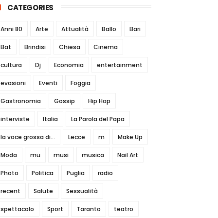
CATEGORIES
Anni 80
Arte
Attualità
Ballo
Bari
Bat
Brindisi
Chiesa
Cinema
cultura
Dj
Economia
entertainment
evasioni
Eventi
Foggia
Gastronomia
Gossip
Hip Hop
interviste
Italia
La Parola del Papa
la voce grossa di...
Lecce
m
Make Up
Moda
mu
musi
musica
Nail Art
Photo
Politica
Puglia
radio
recent
Salute
Sessualità
spettacolo
Sport
Taranto
teatro