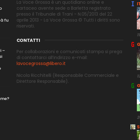
La Voce Grossa è un quotidiano online e
I
cartaceo avente sede a Barletta registrato
o
presso il Tribunale di Trani - N.05/2013 del 22
aprile 2013 - La Voce Grossa © Tutti i diritti sono
tà fu
riservati.
1
CONTATTI
G
i –
Per collaborazioni e comunicati stampa si prega
si
di contattarci all’indirizzo e-
mail:
lavocegrossa@libero.it
o
Nicola Ricchitelli
(Responsabile Commerciale e
1
Direttore
Responsabile).
G
nome?
2
S