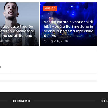
MUSICA
Venti d’estate e vent’anni di
on abdica: è Fred De
hit: i Modà a Bari mettono in
'eterno dominatore
scena la perfetta macchina
time estati italiane
del live
 20, 2026
Luglio 12, 2026
N
CHI SIAMO
SITI