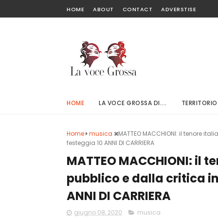
HOME
ABOUT
CONTACT
ADVERSTISE
HOME
LA VOCE GROSSA DI....
TERRITORIO
Home
musica
MATTEO MACCHIONI: il tenore itali
festeggia 10 ANNI DI CARRIERA
MATTEO MACCHIONI: il te
pubblico e dalla critica 
ANNI DI CARRIERA
giugno 08, 2020
musica