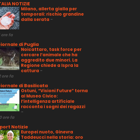
TALIA NOTIZIE
Milano, allerta gialla per
temporali: rischio grandine
dalla serata
-
1 ore fa
iornale di Puglia
Noicattaro, task force per
cercare l’animale che ha
aggredito due minori. La
Regione chiede a Ispra la
cattura
-
2 ore fa
iornale di Basilicata
Ostuni, “Visioni Future” torna
al Museo Civico:
l’intelligenza artificiale
racconta i sogni dei ragazzi
-
0 ore fa
port Notizie
Europei nuoto, Ginevra
Taddeucci nella storia: oro