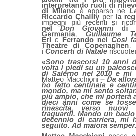
interpretando ruoli di riliev
di Milano
è apparso ne
L
Riccardo Chailly
per
la re
impegni più recenti si rico
nel
Don Giovanni
di M
Germania
,
Guillaume Te
Erl
e
Ferrando nel
Così fa
Theatre di Copenaghen
.
i
Concerti di Natale
riscuote
«
Sono trascorsi 10 anni
volta i piedi su un palcosc
di Salerno nel 2010 e mi 
Matteo Macchioni –
Da allor
ho fatto centinaia e centi
mondo, ma mi sento soltan
più ampio, che mi porterà 
dieci anni come se foss
rinascita, verso nuovi
traguardi. Mando un bacio 
decennio di carriera, mi
seguito. Ad maiora semper.
Matteo Macchioni
nasce a 