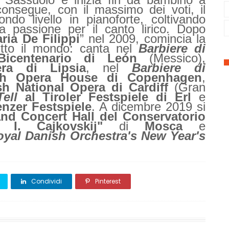
onsegue, con il massimo dei voti, il
do livello in pianoforte, coltivando
la passione per il canto lirico. Dopo
ria De Filippi
” nel 2009, comincia la
tutto il mondo: canta nel
Barbiere di
Bicentenario di León
(Messico),
ra di Lipsia
, nel
Barbiere di
sh Opera House di Copenhagen
,
 National Opera di Cardiff
(Gran
ell
al Tiroler Festspiele di Erl
e
nzer Festspiele
. A dicembre 2019 si
nd Concert Hall del Conservatorio
. I. Čajkovskij"
di
Mosca
e
yal Danish Orchestra's New Year's
Condividi
Pinterest