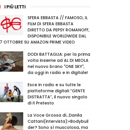
I PIÙ LETTI
SFERA EBBASTA // FAMOSO, IL
FILM DI SFERA EBBASTA
DIRETTO DA PEPSY ROMANOFF,
DISPONIBILE WORLDWIDE DAL
7 OTTOBRE SU AMAZON PRIME VIDEO
DODI BATTAGLIA: per la prima
volta insieme ad AL DI MEOLA
nel nuovo brano "ONE SKY",
da oggi in radio e in digitale!
Esce in radio e su tutte le
piattaforme digitali “GENTE
DISTRATTA”, il nuovo singolo
di Il Pretesto
La Voce Grossa di…Danila
Cattani(intervista):«Bodybuil
der? Sono sì muscolosa, ma