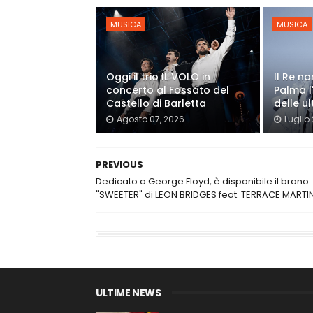
MUSICA
MUSICA
Oggi il trio IL VOLO in
Il Re n
concerto al Fossato del
Palma l
Castello di Barletta
delle ul
Agosto 07, 2026
Luglio
PREVIOUS
Dedicato a George Floyd, è disponibile il brano
"SWEETER" di LEON BRIDGES feat. TERRACE MARTI
ULTIME NEWS