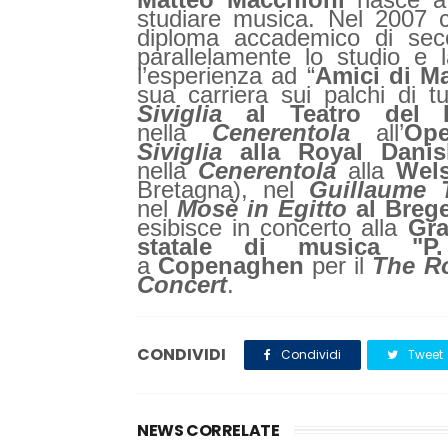
studiare musica. Nel 2007 c
diploma accademico di secon
parallelamente lo studio e 
l’esperienza ad “
Amici di Ma
sua carriera sui palchi di 
Siviglia
al Teatro del 
nella
Cenerentola
all’
Ope
Siviglia
alla Royal Dani
nella
Cenerentola
alla
Welsh
Bretagna), nel
Guillaume T
nel
Mosè in Egitto
al Brege
esibisce in concerto alla
Gra
statale di musica "P
a
Copenaghen
per il
The Ro
Concert
.
CONDIVIDI
Condividi
Tweet
NEWS CORRELATE