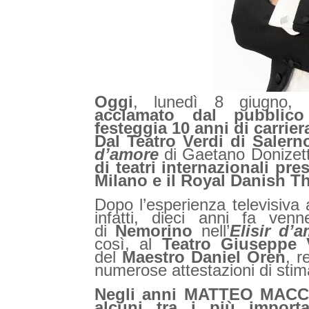
Oggi
, lunedì 8 giugno,
acclamato dal pubblico 
festeggia 10 anni di carrier
Dal Teatro Verdi di Salern
d’amore
di Gaetano Donizett
di teatri internazionali pre
Milano e il Royal Danish 
Dopo l’esperienza televisiva a
infatti, dieci anni fa venn
di
Nemorino
nell’
Elisir d’
così, al
Teatro Giuseppe 
del
Maestro Daniel Oren
, r
numerose attestazioni di stima
Negli anni MATTEO MACCHI
alcuni tra i più importa