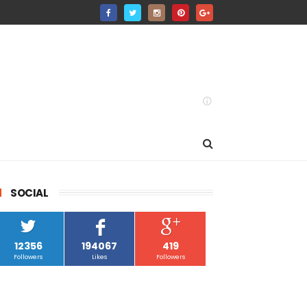
SOCIAL
12356
194067
419
Followers
Likes
Followers