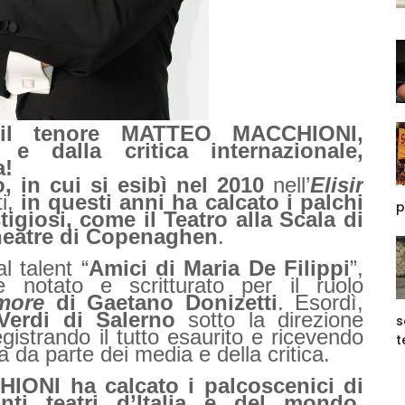
il tenore MATTEO MACCHIONI,
e dalla critica internazionale,
a!
o, in cui si esibì nel 2010
nell’
Elisir
i,
in questi anni ha calcato i palchi
p
stigiosi, come il Teatro alla Scala di
Theatre di Copenaghen
.
l talent “
Amici di Maria De Filippi
”,
e notato e scritturato per il ruolo
amore
di Gaetano Donizetti
. Esordì,
Verdi di Salerno
sotto la direzione
s
egistrando il tutto esaurito e ricevendo
t
 da parte dei media e della critica.
ONI ha calcato i palcoscenici di
nti teatri d’Italia e del mondo,