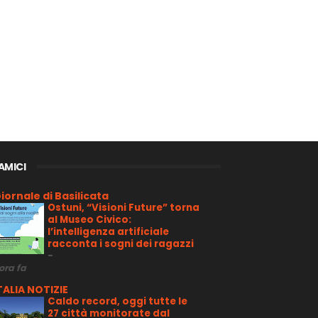
 AMICI
iornale di Basilicata
Ostuni, “Visioni Future” torna
al Museo Civico:
l’intelligenza artificiale
racconta i sogni dei ragazzi
-
 ora fa
TALIA NOTIZIE
Caldo record, oggi tutte le
27 città monitorate dal