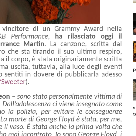
e vincitore di un Grammy Award nella
R&B Performance
,
ha rilasciato oggi il
errance Martin
. La canzone, scritta dal
 che sta tirando il suo ultimo respiro,
 il corpo, è stata originariamente scritta
a uscita, tuttavia, alla luce degli eventi
p
 sentiti in dovere di pubblicarla adesso
o/Sweeter
).
Leon
–
sono stato personalmente vittima di
. Dall’adolescenza ci viene insegnato come
s
 la polizia, per evitare le conseguenze
t
. La morte di George Floyd è stata, per me,
e il vaso. È stata anche la prima volta che
o mai incontrato. Io sono George Floyd, i