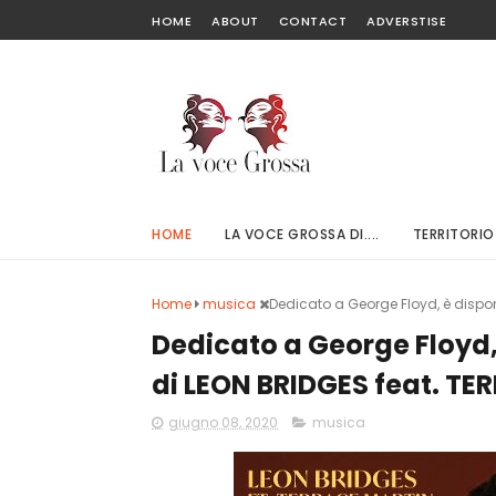
HOME
ABOUT
CONTACT
ADVERSTISE
HOME
LA VOCE GROSSA DI....
TERRITORIO
Home
musica
Dedicato a George Floyd, è dispon
Dedicato a George Floyd, 
di LEON BRIDGES feat. T
giugno 08, 2020
musica