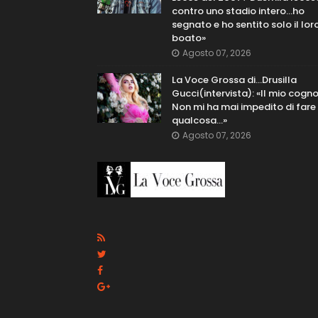
contro uno stadio intero...ho
segnato e ho sentito solo il lor
boato»
Agosto 07, 2026
La Voce Grossa di…Drusilla
Gucci(intervista): «Il mio cog
Non mi ha mai impedito di fare
qualcosa…»
Agosto 07, 2026