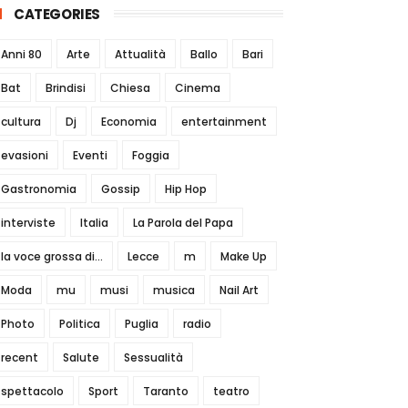
CATEGORIES
Anni 80
Arte
Attualità
Ballo
Bari
Bat
Brindisi
Chiesa
Cinema
cultura
Dj
Economia
entertainment
evasioni
Eventi
Foggia
Gastronomia
Gossip
Hip Hop
interviste
Italia
La Parola del Papa
la voce grossa di...
Lecce
m
Make Up
Moda
mu
musi
musica
Nail Art
Photo
Politica
Puglia
radio
recent
Salute
Sessualità
spettacolo
Sport
Taranto
teatro