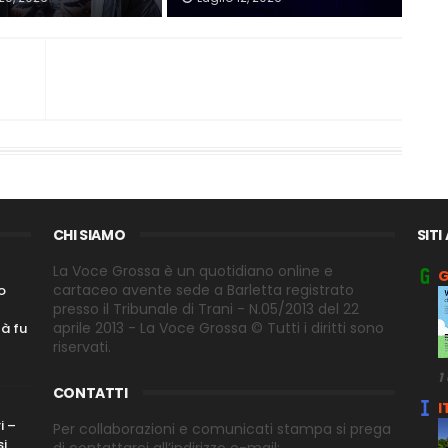
CHI SIAMO
SITI
La Voce Grossa è un quotidiano online e
G
cartaceo avente sede a Barletta registrato
o
presso il Tribunale di Trani - N.05/2013 del 22
aprile 2013 - La Voce Grossa © Tutti i diritti sono
tà fu
riservati.
1
CONTATTI
I
i –
Per collaborazioni e comunicati stampa si prega
si