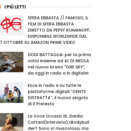
I PIÙ LETTI
SFERA EBBASTA // FAMOSO, IL
FILM DI SFERA EBBASTA
DIRETTO DA PEPSY ROMANOFF,
DISPONIBILE WORLDWIDE DAL
7 OTTOBRE SU AMAZON PRIME VIDEO
DODI BATTAGLIA: per la prima
volta insieme ad AL DI MEOLA
nel nuovo brano "ONE SKY",
da oggi in radio e in digitale!
Esce in radio e su tutte le
piattaforme digitali “GENTE
DISTRATTA”, il nuovo singolo
di Il Pretesto
La Voce Grossa di…Danila
Cattani(intervista):«Bodybuil
der? Sono sì muscolosa, ma