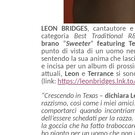
LEON BRIDGES
, cantautore 
categoria
Best Traditional 
brano
“
Sweeter
”
featuring T
punto di vista di un uomo nero
sentendo la sua anima che lascia
e incisa per un album di prossim
attuali,
Leon
e
Terrance
si sono
(link:
https://leonbridges.lnk.t
“Crescendo in Texas
–
dichiara 
razzismo, così come i miei amici
comportarci quando incontriamo
dell’essere schedati per la razza
la goccia che ha fatto traboccar
ho pianto per un uomo che non h