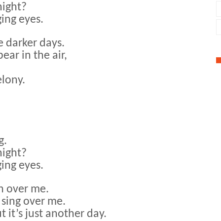
 night?
ging eyes.
e darker days.
ear in the air,
elony.
ng.
 night?
ging eyes.
in over me.
 sing over me.
t it’s just another day.