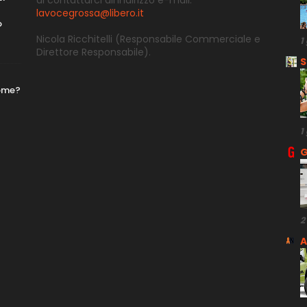
di contattarci all’indirizzo e-
mail:
lavocegrossa@libero.it
o
Nicola Ricchitelli
(Responsabile Commerciale e
1
Direttore
Responsabile).
S
nome?
1
G
2
A