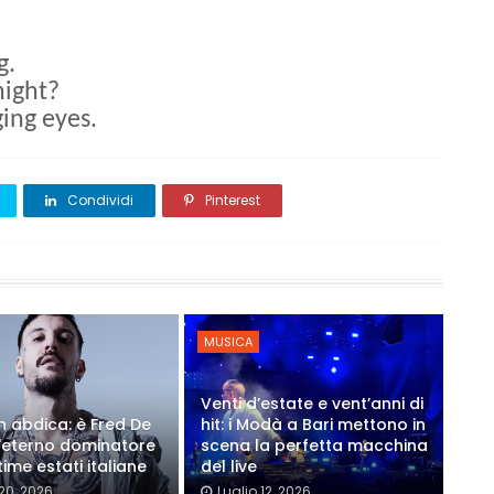
ng.
 night?
ging eyes.
Condividi
Pinterest
MUSICA
Venti d’estate e vent’anni di
on abdica: è Fred De
hit: i Modà a Bari mettono in
'eterno dominatore
scena la perfetta macchina
time estati italiane
del live
 20, 2026
Luglio 12, 2026