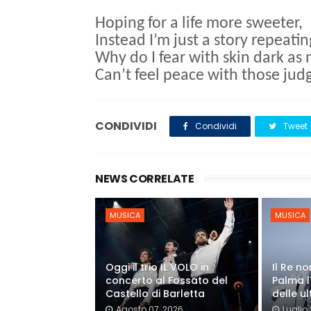
Hoping for a life more sweeter,
Instead I’m just a story repeati
Why do I fear with skin dark as
Can’t feel peace with those jud
CONDIVIDI
Condividi
Tweet
NEWS CORRELATE
MUSICA
MUSICA
Oggi il trio IL VOLO in
Il Re n
concerto al Fossato del
Palma l
Castello di Barletta
delle ul
Agosto 07, 2026
Luglio