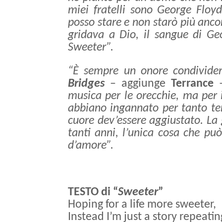
miei fratelli sono George Floy
posso stare e non starò più ancor
gridava a Dio, il sangue di Ge
Sweeter”.
“È sempre un onore condivider
Bridges
– aggiunge
Terrance
musica per le orecchie, ma per 
abbiano ingannato per tanto tem
cuore dev’essere aggiustato. La 
tanti anni, l’unica cosa che p
d’amore”.
TESTO di “
Sweeter
”
Hoping for a life more sweeter,
Instead I’m just a story repeati