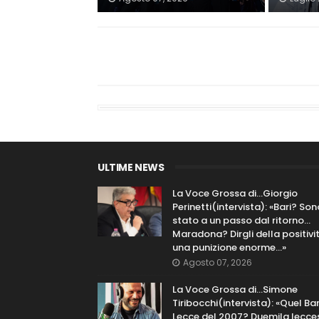
ULTIME NEWS
La Voce Grossa di…Giorgio
Perinetti(intervista): «Bari? Son
stato a un passo dal ritorno...
Maradona? Dirgli della positivi
una punizione enorme…»
Agosto 07, 2026
La Voce Grossa di…Simone
Tiribocchi(intervista): «Quel Bar
Lecce del 2007? Duemila lecce