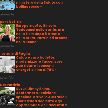
ministero della Salute con
bollino rosso
-
 giorno fa
port Notizie
Europei nuoto, Ginevra
Taddeucci nella storia: oro
nella 5 km dopo il trionfo
nella 10 km. Paltrinieri bronzo
nella Senna
-
 giorno fa
iornale di Puglia
Caldo e caro bollette:
modernizzare l’ascensore
può ridurre i consumi
energetici fino al 70%
-
 giorni fa
uto Notizie
Suzuki Jimny Rhino,
confermata l’edizione
speciale: arriva in Australia il
fuoristrada dedicato agli
appassionati dell’avventura