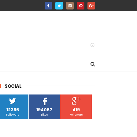
SOCIAL
12356
194067
419
Followers
Likes
Followers